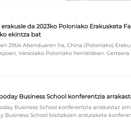
rakusle da 2023ko Poloniako Erakusketa Fai
ko ekintza bat
n 29tik Abenduaren 1ra, China (Poloniako) Eraku
poan, Varsoiako Poloniako herrialdean. Gertaera
kintzak zehar, Dubaiko erakusketak gero eta.
ooday Business School konferentzia arrakast
day Business School konferentzia arrakastaz amai
ay Business School bisitakoen arduraketa konfer
Gaomingeko Foshankan. Ondorengo lanak egin zitu