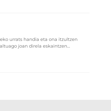
eko urrats handia eta ona itzultzen
 altuago joan direla eskaintzen