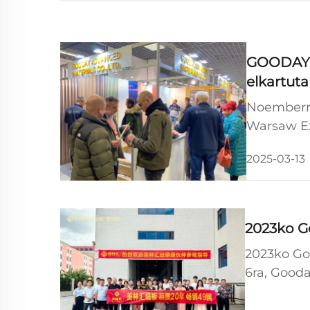
GOODAY e
elkartuta
Noemberre
Warsaw Ex
kanpoko e
2025-03-13
2023ko G
2023ko Goo
6ra, Good
Hotelan, 