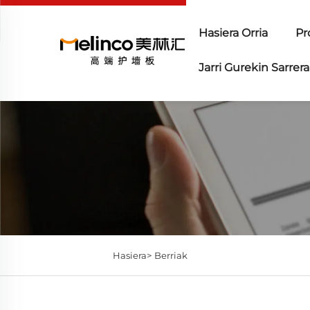
Hasiera Orria
Pr
Jarri Gurekin Sarrera
Hasiera>
Berriak