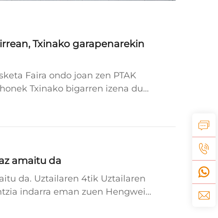
rrean, Txinako garapenarekin
sketa Faira ondo joan zen PTAK
 honek Txinako bigarren izena du
az amaitu da
tu da. Uztailaren 4tik Uztailaren
entzia indarra eman zuen Hengwei
enak...