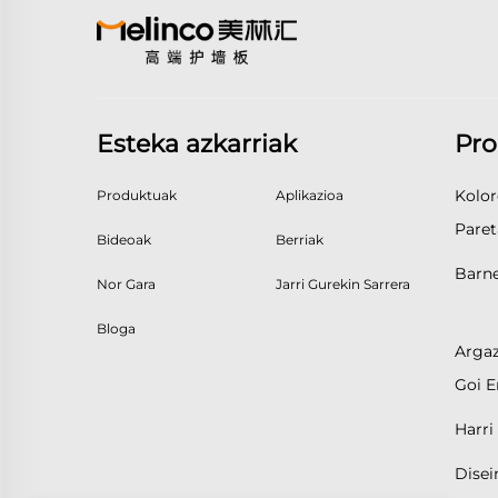
Esteka azkarriak
Pro
Kolor
Produktuak
Aplikazioa
Paret
Bideoak
Berriak
Barne
Nor Gara
Jarri Gurekin Sarrera
Bloga
Argaz
Goi E
Harri 
Disei