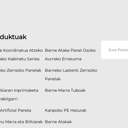
duktuak
e Koordinatua Atzeko
Barne Ataka Panel Osoko
ako Kabinetu Seriea
Aurreko Erresuma
ko Zerrezko Panelak
Barneko Lasterki Zerrezko
Panelak
kiaren Inprimaketa
Barne-Marra Tuboak
rabilgarri
Artifizial Panela
Kanpoko PE Hezurak
nu Marra eta Biltzarak
Barne Atakak