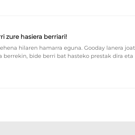
i zure hasiera berriari!
 lehena hilaren hamarra eguna. Gooday lanera joat
a berrekin, bide berri bat hasteko prestak dira eta
a 01: Urrezko hasiera 2024ean...