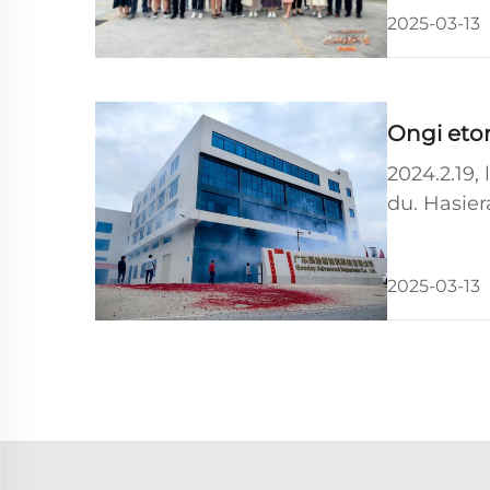
2025-03-13
Ongi etorr
2024.2.19,
du. Hasier
dute. Atal
2025-03-13