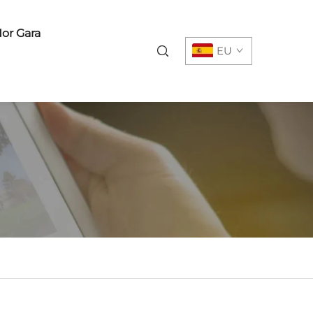
or Gara
EU