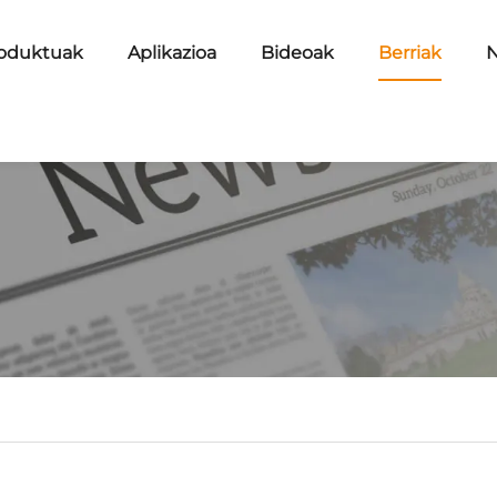
oduktuak
Aplikazioa
Bideoak
Berriak
N