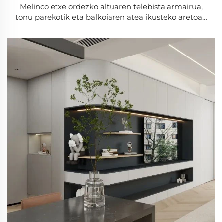
Melinco etxe ordezko altuaren telebista armairua,
tonu parekotik eta balkoiaren atea ikusteko aretoan
jasota dagoen apartamentu-armairua