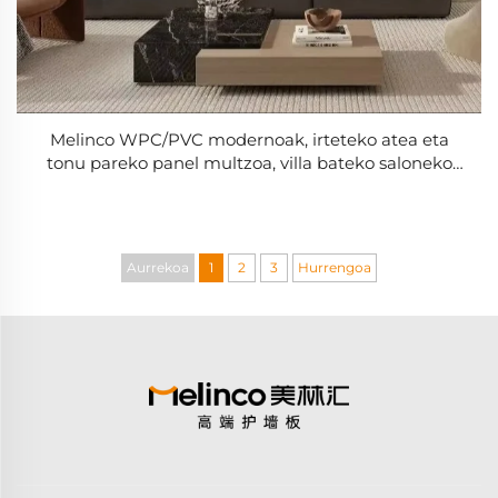
Melinco WPC/PVC modernoak, irteteko atea eta
tonu pareko panel multzoa, villa bateko saloneko
altzarietarako diseinu unitarioa duen armairua
Aurrekoa
1
2
3
Hurrengoa