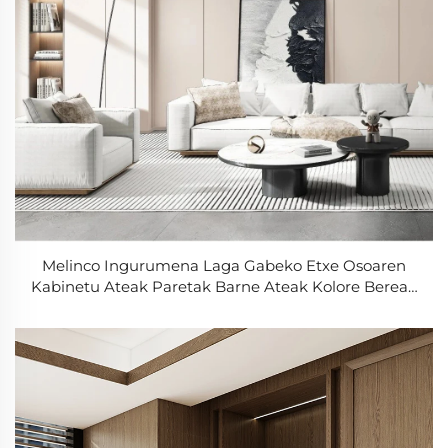
Melinco Ingurumena Laga Gabeko Etxe Osoaren
Kabinetu Ateak Paretak Barne Ateak Kolore Berean
Osorik Bakarrik Bat Egiten Duen Sistema Garaiko
Bazter Etxeentzat