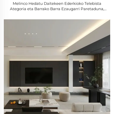
Melinco Hedatu Daitekeen Ederkioko Telebista
Ategoria eta Barrako Barra Ezaugarri Paretaduna,
Barneko Atak Kolorean Dozina eta Pertsonaliza
daitekeen Ategoria