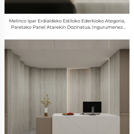
Melinco Ipar Erdialdeko Estiloko Ederkioko Ategoria,
Paretako Panel Atarekin Dozinatua, Ingurumenez
Adina, Irrikarria, Zuhaitz Kolore Argiko Gogoko
Hotela eta Gimnasioa Eskandinaviarako