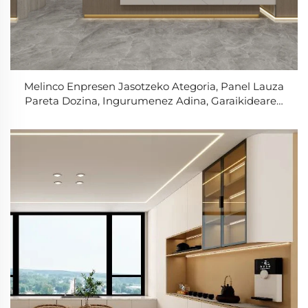
Melinco Enpresen Jasotzeko Ategoria, Panel Lauza
Pareta Dozina, Ingurumenez Adina, Garaikidearen
Barne Sistemak, Ederkio Eskola Ofizinetarako