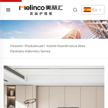
EU
>
Hasiera>
Produktuak
Kolore Koordinatua Atea
Paretako Kabinetu Seriea