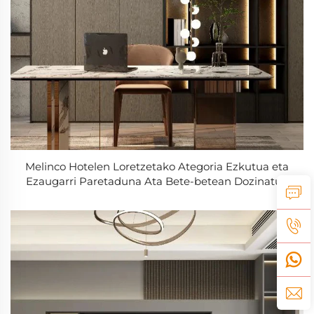
Melinco Hotelen Loretzetako Ategoria Ezkutua eta
Ezaugarri Paretaduna Ata Bete-betean Dozinatua
Duena, Berrikuntza Materialekin