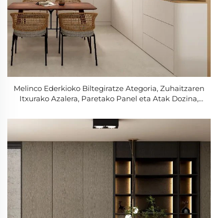
Melinco Ederkioko Biltegiratze Ategoria, Zuhaitzaren
Itxurako Azalera, Paretako Panel eta Atak Dozina,
Ingurumenez Adina, DISEINU MODERNOA