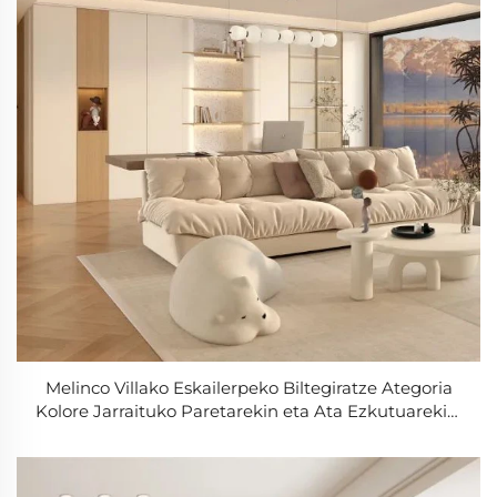
Melinco Villako Eskailerpeko Biltegiratze Ategoria
Kolore Jarraituko Paretarekin eta Ata Ezkutuarekin,
Tailerrean Eginiko Ategoria Pertsonalizatua