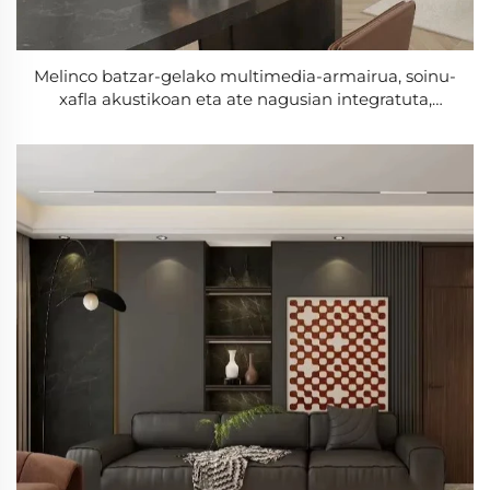
Melinco batzar-gelako multimedia-armairua, soinu-
xafla akustikoan eta ate nagusian integratuta,
zuzendaritza-bilerarako armairua