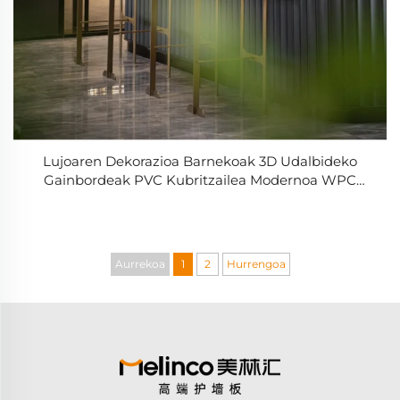
Lujoaren Dekorazioa Barnekoak 3D Udalbideko
Gainbordeak PVC Kubritzailea Modernoa WPC
Ganberdura Plankoa Barruko Gaineko Kladatzea
Etxean Hotelera
Aurrekoa
1
2
Hurrengoa