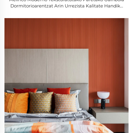
Dormitorioarentzat Arin Urrezista Kalitate Handiko
Etxe Berrikuntzarako Soluzioa