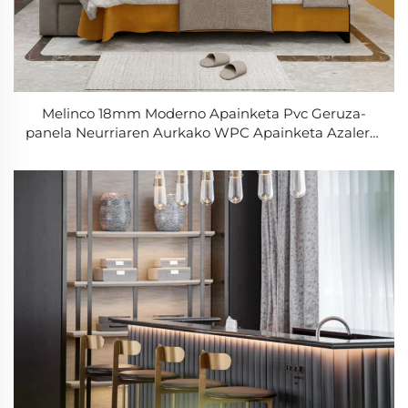
Melinco 18mm Moderno Apainketa Pvc Geruza-
panela Neurriaren Aurkako WPC Apainketa Azalera-
panelak Barnerako