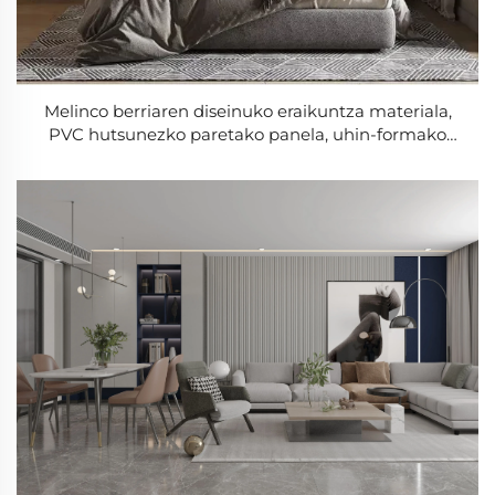
Melinco berriaren diseinuko eraikuntza materiala,
PVC hutsunezko paretako panela, uhin-formako
dekorazioa, barneko paretako panela