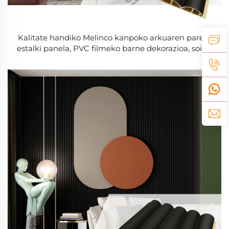
Kalitate handiko Melinco kanpoko arkuaren pareta
estalki panela, PVC filmeko barne dekorazioa, soinu
isolamenduko panela