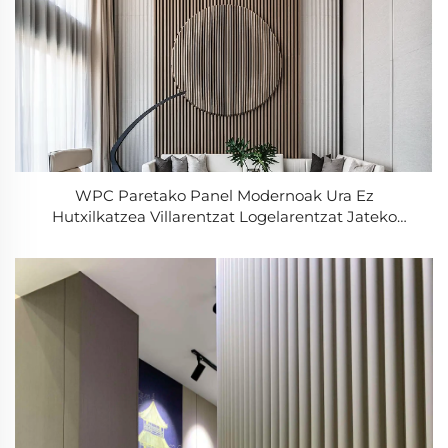
WPC Paretako Panel Modernoak Ura Ez
Hutxilkatzea Villarentzat Logelarentzat Jateko
Gelarentzat Hotelenentzat Egonkortasun Dekorazio
Barne/kanpokoa Grafiko Diseinua