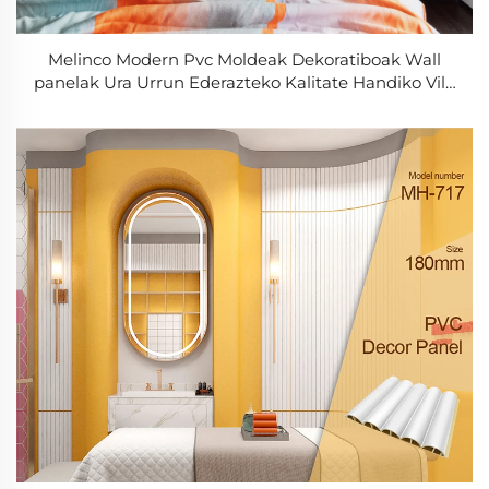
Melinco Modern Pvc Moldeak Dekoratiboak Wall
panelak Ura Urrun Ederazteko Kalitate Handiko Vila
Hotel Aholku Plastikozko Laindoko Paretako Panela