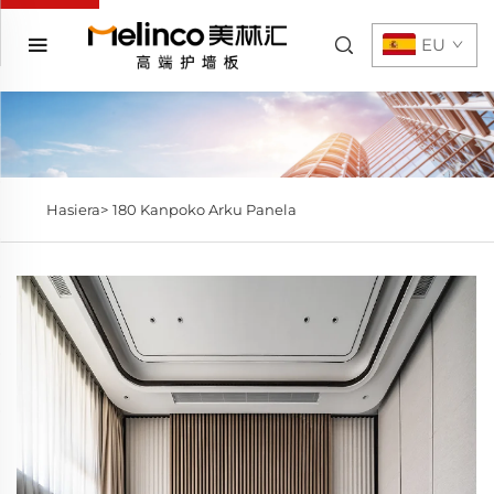
EU
Hasiera>
180 Kanpoko Arku Panela