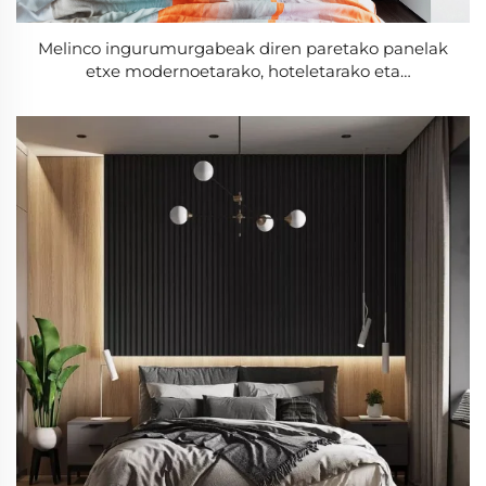
Melinco ingurumurgabeak diren paretako panelak
etxe modernoetarako, hoteletarako eta
etxaberritzeetarako, kalitate handiko azkarreko DIY
eta testura bukatua