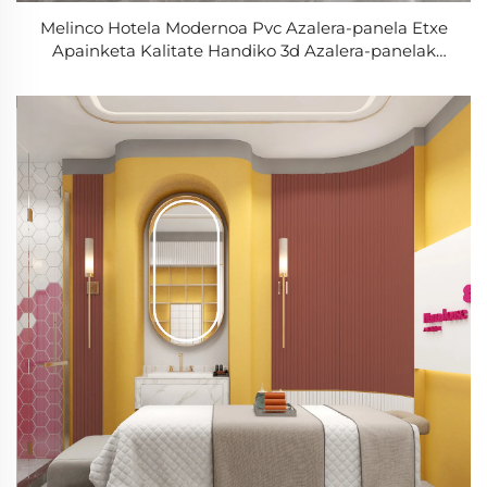
Melinco Hotela Modernoa Pvc Azalera-panela Etxe
Apainketa Kalitate Handiko 3d Azalera-panelak
Apainketa