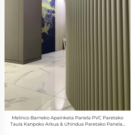
Melinco Barneko Apainketa Panela PVC Paretako
Taula Kanpoko Arkua & Uhindua Paretako Panelak
Estalkirako Paretako Panela