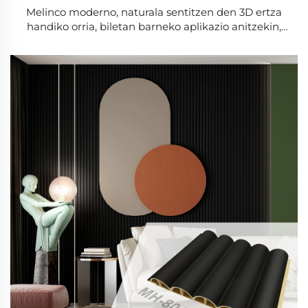
Melinco moderno, naturala sentitzen den 3D ertza
handiko orria, biletan barneko aplikazio anitzekin,
urarekiko erresistentea eta iraunkorra den PVC
pannela