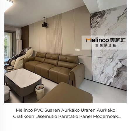
Melinco PVC Suaren Aurkako Uraren Aurkako
Grafikoen Diseinuko Paretako Panel Modernoak
Etxerako Bulegorako Hotelerako Erabilerarako -
Kolore Bereko Seriea, Bost Urteko Zaintza