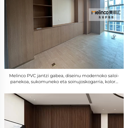
Melinco PVC jantzi gabea, diseinu modernoko saloi-
panekoa, sukomuneko eta soinujoskogarria, kolore
bereko seriea