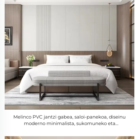
Melinco PVC jantzi gabea, saloi-panekoa, diseinu
moderno minimalista, sukomuneko eta
soinujoskogarria, grafiko-diseinua