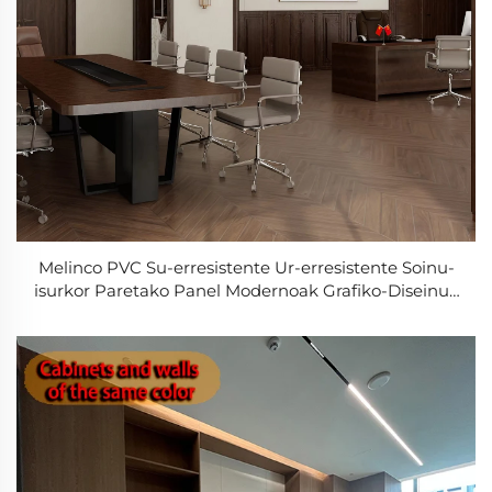
Melinco PVC Su-erresistente Ur-erresistente Soinu-
isurkor Paretako Panel Modernoak Grafiko-Diseinua
Etxea, Bulegoa, Hotela, Vila Erabilerarako Berdina