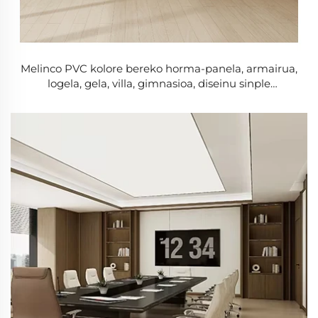
Melinco PVC kolore bereko horma-panela, armairua,
logela, gela, villa, gimnasioa, diseinu sinple
modernoa, sukomuneko, su-erresistentea eta soinu-
isolamendua