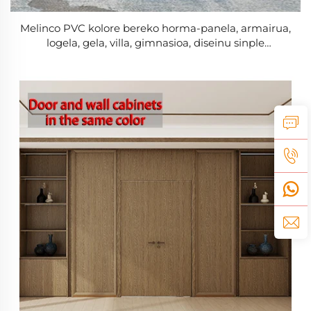
Melinco PVC kolore bereko horma-panela, armairua,
logela, gela, villa, gimnasioa, diseinu sinple
modernoa, sukomuneko eta soinu-isolamendua,
grafikoa