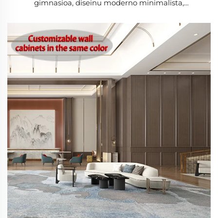
gimnasioa, diseinu moderno minimalista,
sukomuneko eta soinujoskogarria