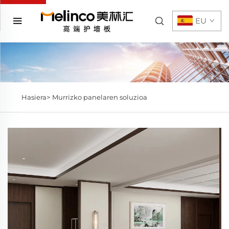
EU
Hasiera>
Murrizko panelaren soluzioa