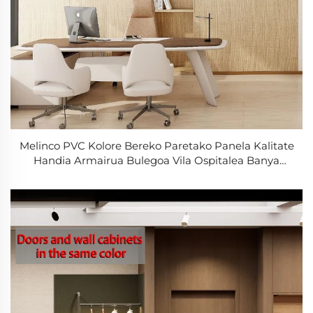
Melinco PVC Kolore Bereko Paretako Panela Kalitate
Handia Armairua Bulegoa Vila Ospitalea Banya
Jateko Gela Diseinu Moderno Uraren Aurkako
Paretako Panela