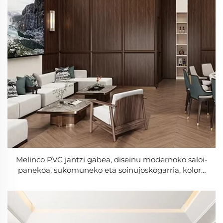
Melinco PVC jantzi gabea, diseinu modernoko saloi-
panekoa, sukomuneko eta soinujoskogarria, kolore
bereko seriea, 5 urteko baliogarritasuna