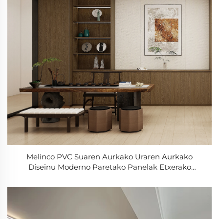
Melinco PVC Suaren Aurkako Uraren Aurkako
Diseinu Moderno Paretako Panelak Etxerako
Bulegorako Vilarako Hotelerako - Kolore Bereko
Serieko Paretako Panela