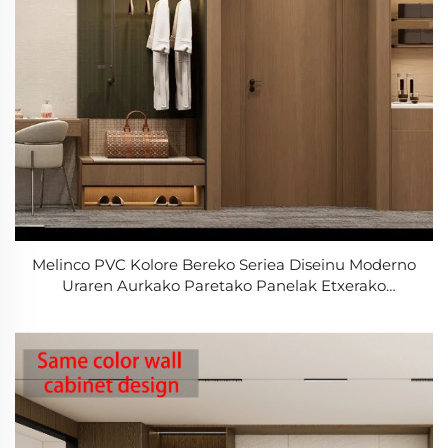
Melinco PVC Kolore Bereko Seriea Diseinu Moderno
Uraren Aurkako Paretako Panelak Etxerako
Bulegorako Vilarako Hotelerako Grafikoen Diseinuko
Paretako Panela