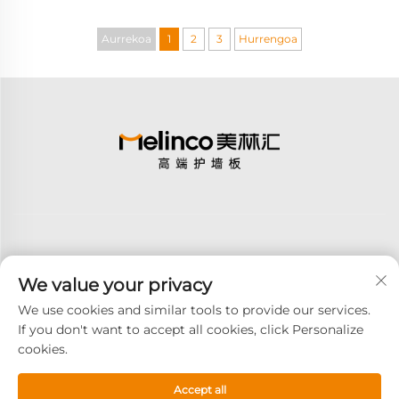
Aurrekoa
1
2
3
Hurrengoa
We value your privacy
Harpidetu
We use cookies and similar tools to provide our services.
If you don't want to accept all cookies, click Personalize
cookies.
Copyright © 2026 GOODAY ADVANCED MATERIALS CO.,LTD.
Elkarrekin eskubidea -
Pribatutasun Politika
Accept all