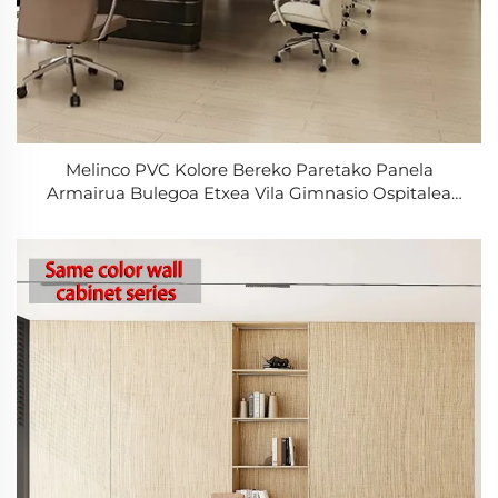
Melinco PVC Kolore Bereko Paretako Panela
Armairua Bulegoa Etxea Vila Gimnasio Ospitalea
Diseinu Modernoa Uraren Aurkako Grafikoen
Diseinua