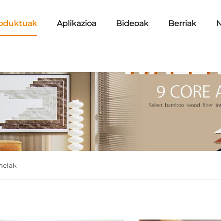
oduktuak
Aplikazioa
Bideoak
Berriak
N
nelak