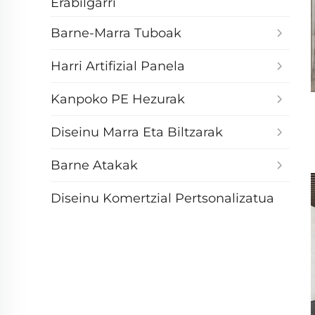
Erabilgarri
Barne-Marra Tuboak
Harri Artifizial Panela
Kanpoko PE Hezurak
Diseinu Marra Eta Biltzarak
Barne Atakak
Diseinu Komertzial Pertsonalizatua