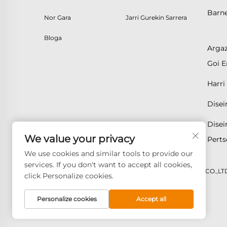
Barne
Nor Gara
Jarri Gurekin Sarrera
Bloga
Argaz
Goi E
Harri 
Disei
Disei
We value your privacy
Perts
We use cookies and similar tools to provide our
services. If you don't want to accept all cookies,
Copyright © 2026 GOODAY ADVANCED MATERIALS CO.,LTD. 
click Personalize cookies.
Personalize cookies
Accept all