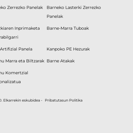
ko Zerrezko Panelak
Barneko Lasterki Zerrezko
Panelak
kiaren Inprimaketa
Barne-Marra Tuboak
rabilgarri
Artifizial Panela
Kanpoko PE Hezurak
nu Marra eta Biltzarak
Barne Atakak
nu Komertzial
onalizatua
Elkarrekin eskubidea -
Pribatutasun Politika