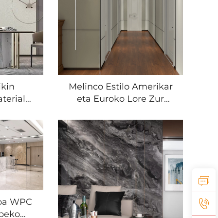
Etxeko Gela Nagusian
erabiltzeko
ikin
Melinco Estilo Amerikar
terial
eta Euroko Lore Zur
rruko
Gainean Villarentzako
litate
Lagin Etxe
ntzako,
Proiektuentzat Erraz
atzeko
Ezarri Beharreko Barruko
Panela
PVC Bambu Fibra Plaka
Lauta Paretarako
ioa WPC
abeko