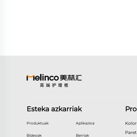
Esteka azkarriak
Pro
Kolor
Produktuak
Aplikazioa
Paret
Bideoak
Berriak