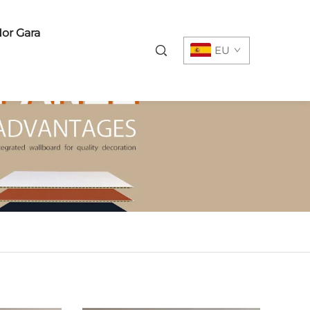
or Gara
EU