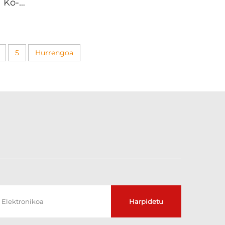
 Ko-
Paretako Artoak,
aretako
Premium Ezaugarri
aitz
Nabarmenak
C Panel
Saloiarentzat, Marrazketa
arne
5
Hurrengoa
eta Arrastak
ako
Erresistenteak, Ura
iak
Urruneko Paretako
Panela
Harpidetu