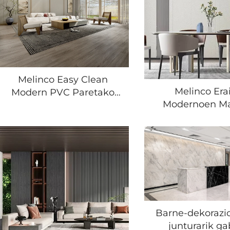
Estalkia Moderno
Lauak
CLASSIC
Melinco Easy Clean
Melinco Era
Modern PVC Paretako
Modernoen Ma
Panelak Etxerako, Azkar
Eraikuntza Ba
Ezarri Beharreko
Paretarako Ka
Paretarako, Gela
Handiko Villare
Nagusirako, Etxeko
Hotelen Dekor
Idazkaritzarako,
PVC Paretako 
Hotalekin, Erabilera
Komertzialerako
Barne-dekoraz
junturarik g