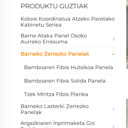
PRODUKTU GUZTIAK
Kolore Koordinatua Atzeko Paretako
Kabinetu Seriea
Barne Ataka Panel Osoko
Aurreko Erresuma
Barneko Zerrezko Panelak
Bamboaren Fibra Hutsikoa Panela
Bamboaren Fibra Solida Panela
Tzek Mintza Fibra Planka
Barneko Lasterki Zerrezko
Panelak
Argazkiaren Inprimaketa Goi