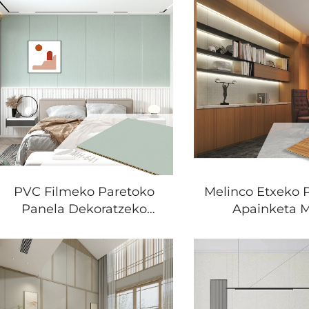
PVC Filmeko Paretoko
Melinco Etxeko 
Panela Dekoratzeko
Apainketa 
Paretoko Etiketak
Erresistentzia
Maitasuneko Barne
Fibrezko Estalki
Apainketa Foshan
Laminazko Pa
Fabrika Koloretsuak
Panelak Insta
Neskaren Paretoko
Azkarra WPC 