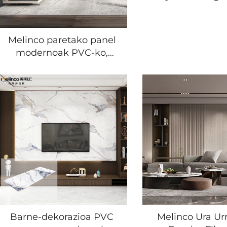
ardatila Eraik
material moder
erresistente
Melinco paretako panel
erresistente
modernoak PVC-ko,
arnasketa orria
urarekiko eta hezurrekiko
horma estalki 
erresistentea, saloi
baterako, hoteleko edo
komertzioetarako
paretarako, jateko gela
eta etxerako
erabilerarako
Barne-dekorazioa PVC
Melinco Ura U