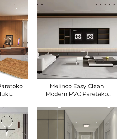
Paretoko
Melinco Easy Clean
Muki
Modern PVC Paretako
 Bambuko
Panelak Barruko
a Zurezko
Dekorazio
retoko
Komertzialerako Azkar
lazio
Ezarri Beharreko
Taula
Paretarako, Hotalekin,