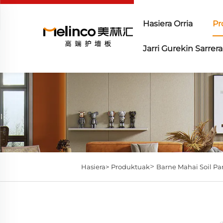
Hasiera Orria
Pr
Jarri Gurekin Sarrera
>
Hasiera>
Produktuak
Barne Mahai Soil Pa