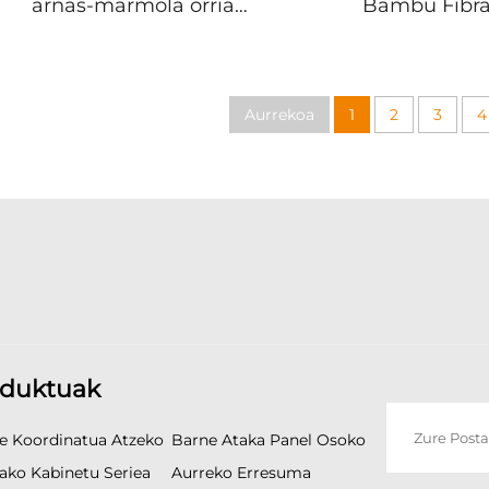
arnas-marmola orria
Bambu Fibra
Pertsonalizagarria
Extruitutako P
Bambuko karbono
Panela, Zuh
atzeko horma ardatila
Atalaketa, WP
Karbono harria WPC
Solidoak, B
Aurrekoa
1
2
3
4
dekorazio panele solidoa
Dekorazior
Tolesagarr
duktuak
e Koordinatua Atzeko
Barne Ataka Panel Osoko
ako Kabinetu Seriea
Aurreko Erresuma