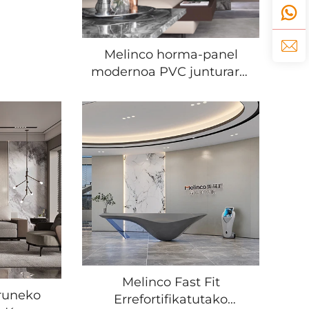
untza-
noa Su-
 Ura-
Melinco horma-panel
 PVC
modernoa PVC junturarik
 Atzeko
gabekoa, ura-
panela
erresistentea, garbiketa
erraza saloiarentzat,
hegazkinarentzat,
hoteleko dekorazio
komertzialerako
WallBoard
Melinco Fast Fit
rruneko
Errefortifikatutako