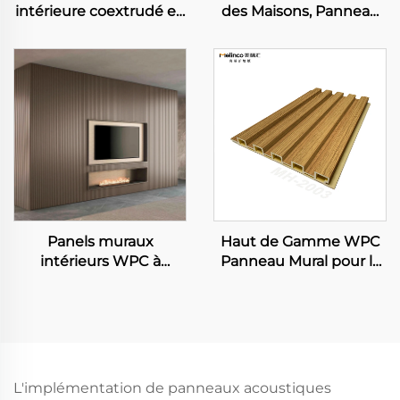
intérieure coextrudé en
des Maisons, Panneau
fibre de bambou
en Fibre de Bamboo
Carbon Slate Métal
Carbonisé, Flexible et
Roche Flexible Bambou
Pliable, Impression
Charbon Bois Veneer
Laser, Feuille Murale
Plaque Feuille
pour Décoration
Intérieure
Panels muraux
Haut de Gamme WPC
intérieurs WPC à
Panneau Mural pour la
rainures bois Décoration
Décoration d'Intérieur
intérieure en PVC
Plastique Panneau
Mural Intégré avec
Lamelles Flutées pour
Hôtels
L'implémentation de panneaux acoustiques