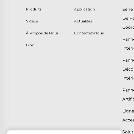
Série
Produits
Application
De Po
Vidéos
Actualités
Coor
À Propos de Nous
Contactez-Nous
Panne
Blog
Intér
Pann
Décor
Intér
Panne
Artifi
Ligne
Acces
Solut