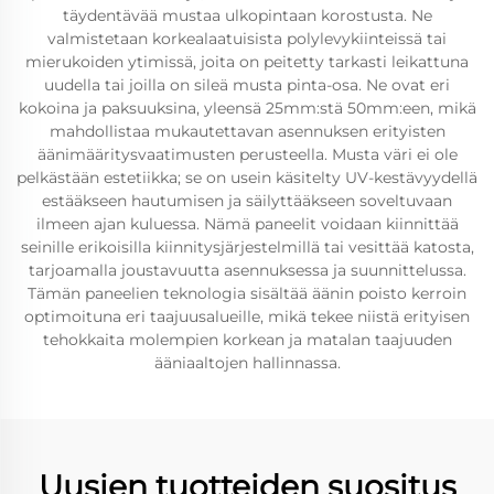
täydentävää mustaa ulkopintaan korostusta. Ne
valmistetaan korkealaatuisista polylevykiinteissä tai
mierukoiden ytimissä, joita on peitetty tarkasti leikattuna
uudella tai joilla on sileä musta pinta-osa. Ne ovat eri
kokoina ja paksuuksina, yleensä 25mm:stä 50mm:een, mikä
mahdollistaa mukautettavan asennuksen erityisten
äänimääritysvaatimusten perusteella. Musta väri ei ole
pelkästään estetiikka; se on usein käsitelty UV-kestävyydellä
estääkseen hautumisen ja säilyttääkseen soveltuvaan
ilmeen ajan kuluessa. Nämä paneelit voidaan kiinnittää
seinille erikoisilla kiinnitysjärjestelmillä tai vesittää katosta,
tarjoamalla joustavuutta asennuksessa ja suunnittelussa.
Tämän paneelien teknologia sisältää äänin poisto kerroin
optimoituna eri taajuusalueille, mikä tekee niistä erityisen
tehokkaita molempien korkean ja matalan taajuuden
ääniaaltojen hallinnassa.
Uusien tuotteiden suositus