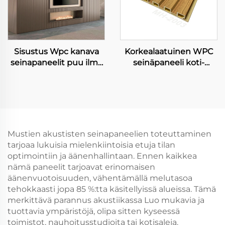
Sisustus Wpc kanava
Korkealaatuinen WPC
seinapaneelit puu ilma
seinäpaneeli koti-
sisustus pvc
dekoraatio muovinen
seinapaneelit
sisäinen seinäpaneeli
liukon rauta ja
integroitu seinäkattaus
hotelleille
Mustien akustisten seinapaneelien toteuttaminen
tarjoaa lukuisia mielenkiintoisia etuja tilan
optimointiin ja äänenhallintaan. Ennen kaikkea
nämä paneelit tarjoavat erinomaisen
äänenvuotoisuuden, vähentämällä melutasoa
tehokkaasti jopa 85 %:tta käsitellyissä alueissa. Tämä
merkittävä parannus akustiikassa Luo mukavia ja
tuottavia ympäristöjä, olipa sitten kyseessä
toimistot, nauhoitusstudioita tai kotisaleja.