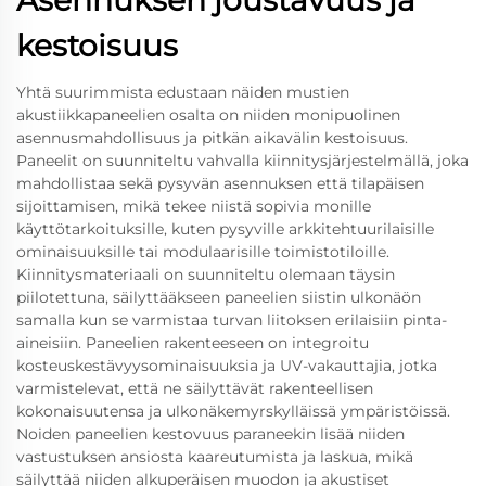
Asennuksen joustavuus ja
kestoisuus
Yhtä suurimmista edustaan näiden mustien
akustiikkapaneelien osalta on niiden monipuolinen
asennusmahdollisuus ja pitkän aikavälin kestoisuus.
Paneelit on suunniteltu vahvalla kiinnitysjärjestelmällä, joka
mahdollistaa sekä pysyvän asennuksen että tilapäisen
sijoittamisen, mikä tekee niistä sopivia monille
käyttötarkoituksille, kuten pysyville arkkitehtuurilaisille
ominaisuuksille tai modulaarisille toimistotiloille.
Kiinnitysmateriaali on suunniteltu olemaan täysin
piilotettuna, säilyttääkseen paneelien siistin ulkonäön
samalla kun se varmistaa turvan liitoksen erilaisiin pinta-
aineisiin. Paneelien rakenteeseen on integroitu
kosteuskestävyysominaisuuksia ja UV-vakauttajia, jotka
varmistelevat, että ne säilyttävät rakenteellisen
kokonaisuutensa ja ulkonäkemyrskylläissä ympäristöissä.
Noiden paneelien kestovuus paraneekin lisää niiden
vastustuksen ansiosta kaareutumista ja laskua, mikä
säilyttää niiden alkuperäisen muodon ja akustiset