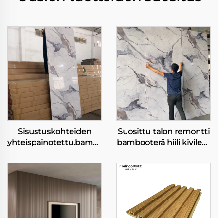
Sisustuskohteiden
Suosittu talon remontti
yhteispainotettu.bambooteräkangas
bambooterä hiili kivilevy
hiilen släti metallikivi
joustava ja kaareutuva
lauta joustava
laserpainatus seinalevy
bambooterä hiililaakeri
sisustukseen
puukoristelevy levy