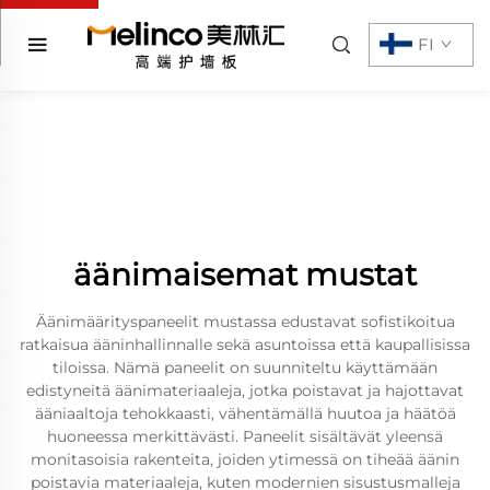
FI
äänimaisemat mustat
Äänimäärityspaneelit mustassa edustavat sofistikoitua
ratkaisua ääninhallinnalle sekä asuntoissa että kaupallisissa
tiloissa. Nämä paneelit on suunniteltu käyttämään
edistyneitä äänimateriaaleja, jotka poistavat ja hajottavat
ääniaaltoja tehokkaasti, vähentämällä huutoa ja häätöä
huoneessa merkittävästi. Paneelit sisältävät yleensä
monitasoisia rakenteita, joiden ytimessä on tiheää äänin
poistavia materiaaleja, kuten modernien sisustusmalleja