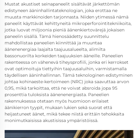
Mustat akustiset seinapaneelit sisältävät järkettömän
edistyneen ääninhallintateknologian, joka erottaa ne
muusta markkinoiden tarjonnasta. Niiden ytimessä nämä
paneelit käyttävät kehittyneitä mikroperforointitekniikoita,
jotka luovat miljoonia pieniä äänenkiertovärejä jokaisen
paneelin sisällä. Tämä hienosäädetty suunnittelu
mahdollistaa paneelien kiinnittää ja muuntaa
äänenenergiaa laajalta taajuusalueelta, alimilta
bassonuorilta korkeiden taajuuksien ääneille. Paneelien
rakenteessa on vähenevä tiheysprofiili, jonka eri kerrokset
ovat optimoituja tiettyihin taajuusaluihin, varmistamalla
täydellisen ääninhallinnan. Tämä teknologinen edistyminen
johtaa kohinaeste-kertoimeen (NRC) joka saavuttaa arvon
0,95, mikä tarkoittaa, että ne voivat absroida jopa 95
prosenttia tuloksista äänenenergiasta. Paneelien
rakennuksessa otetaan myös huomioon erilaiset
äänikierron tyypit, mukaan lukien sekä suorat että
heijastuneet äänet, mikä tekee niistä erittäin tehokkaita
monimutkaisissa akustisissa ympäristöissä.