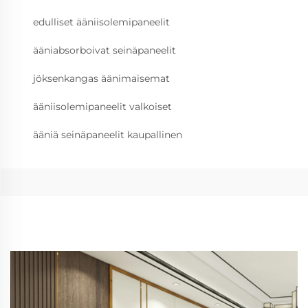
edulliset ääniisolemipaneelit
ääniabsorboivat seinäpaneelit
jöksenkangas äänimaisemat
ääniisolemipaneelit valkoiset
ääniä seinäpaneelit kaupallinen