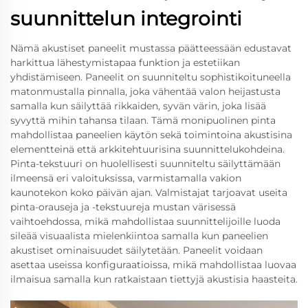
suunnittelun integrointi
Nämä akustiset paneelit mustassa päätteessään edustavat
harkittua lähestymistapaa funktion ja estetiikan
yhdistämiseen. Paneelit on suunniteltu sophistikoituneella
matonmustalla pinnalla, joka vähentää valon heijastusta
samalla kun säilyttää rikkaiden, syvän värin, joka lisää
syvyttä mihin tahansa tilaan. Tämä monipuolinen pinta
mahdollistaa paneelien käytön sekä toimintoina akustisina
elementteinä että arkkitehtuurisina suunnittelukohdeina.
Pinta-tekstuuri on huolellisesti suunniteltu säilyttämään
ilmeensä eri valoituksissa, varmistamalla vakion
kaunotekon koko päivän ajan. Valmistajat tarjoavat useita
pinta-orauseja ja -tekstuureja mustan värisessä
vaihtoehdossa, mikä mahdollistaa suunnittelijoille luoda
sileää visuaalista mielenkiintoa samalla kun paneelien
akustiset ominaisuudet säilytetään. Paneelit voidaan
asettaa useissa konfiguraatioissa, mikä mahdollistaa luovaa
ilmaisua samalla kun ratkaistaan tiettyjä akustisia haasteita.