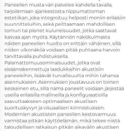
Paneelien musta väri palvelee kahdella tavalla,
tarjoilemaan ajankestosta riippumattoman
estetiikan, joka integroituu helposti moniin erilaisiin
suunnitteluihin, sekä peittaamaan mahdollisen
tomun tai pienet kuluneisuudet, jotka saattavat
kasvaa ajan myötä. Käytännön näkökulmasta
näiden paneelien huolto on erittäin vähäinen, sillä
niiden ulkonäköä voidaan pitää puhtaana harvoin
tarvittavalla puhdistuksella.
Palamattomuusominaisuudet, jotka ovat
sisäänrakennettuja laadukkaihin akustisiin
paneeleihin, lisäävät turvallisuutta mihin tahansa
asennukseen. Asennuksen joustavuus on toinen
keskeinen etu, sillä nämä paneelit voidaan järjestää
useilla erilaisilla mallineilla ja konfiguraatioilla
saavuttaakseen optimaalisen akustisen
suorituskyvyn ja visuaalisen kiinnostuksen.
Modernien akustisten paneelien kestovarmuus
varmistaa pitkän käyttöelämän, mikä tekee niistä
taloudellisen ratkaisun pitkän aikavälin akustisen