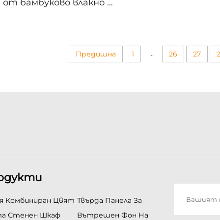
от бамбуково влакно за
въглероден во
вътрешна декорация
материал за 
на стени,
водонепроницаем и
лесно за чистене.
...
Предишна
1
26
27
одукти
я Комбиниран Цвят
Твърда Панела За
а Стенен Шкаф
Вътрешен Фон На