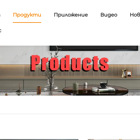
а
Продукти
Приложение
Видео
Нов
с