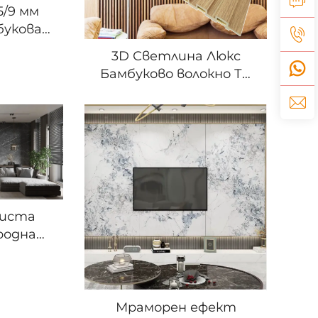
5/9 мм
букова
ероден
3D Светлина Люкс
 външен
Бамбуково волокно ТВ
 стенна
фонова стена
т за
Интегрирана дъска за
зшевен
стената Модерен
прост стил за
живеещата стая
Други панели
чиста
родна
на печат
ал без
 Гъвкав
буков
Мраморен ефект