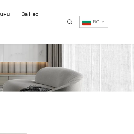
ини
За Нас
BG