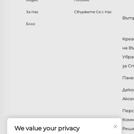
За Нас
Свържете Се с Нас
Вътр
Блог
Креа
на 
Убра
за С
Пане
Деко
Аксе
Перс
Комм
We value your privacy
Реш