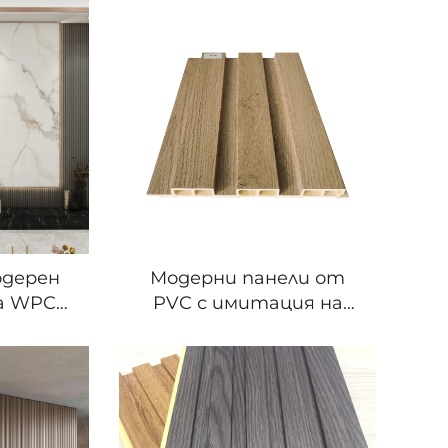
одерен
Модерни панели от
ла WPC
PVC с имитация на
ена с
мраморен рисунък
плочка
Melinco, WPC каменен
 заден
декоративен холен
визора
материал,
водонепроницаем и