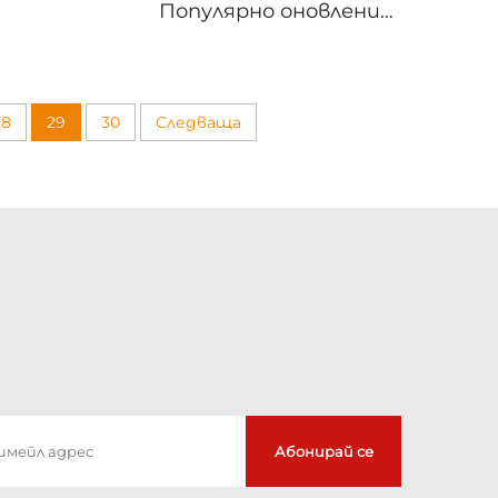
локонен
Популярно оновление
стени.
на къщи с високо
лъскав ефект Текстура
PET плъ/Dk WPC
стенова плоча
28
29
30
Следваща
Абонирай се