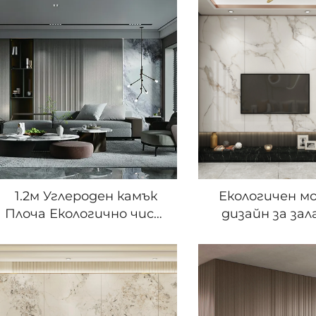
1.2м Углероден камък
Екологичен м
Плоча Екологично чист
дизайн за за
високо блестящ
панела за ст
мраморен безшовен
декоративна 
гъвкав бамбуков
под мрамор за
волоконен лист за
план на теле
стена за декорация на