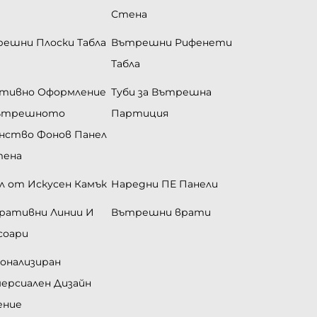
Стена
ешни Плоски Табла
Вътрешни Рифенети
Табла
тивно Оформление
Туби за Вътрешна
Вътрешното
Партиция
нство Фонов Панел
тена
л от Искусен Камък
Наредни ПЕ Панели
ративни Линии И
Вътрешни врати
соари
онализиран
ерсиален Дизайн
ение