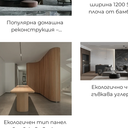
ширина 1200 
плоча от бам
фибра с въгл
Популярна домашна
скален слой с
реконструкция –
вид на мрамор,
изгибаем и
плоча, лис
складателен лазерен
рисуване, бе
принтерен стенен
фолио
лист от бамбукови
влакна за вътрешна
декорация
Екологично 
гъвкава угле
плоча за лазер
на тежъл мет
тежки метали.
Екологичен тип панел
лист от бам