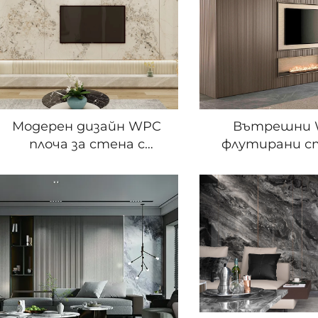
вътрешно убранство
Модерен дизайн WPC
Вътрешни
плоча за стена с
флутирани с
мраморен рисунок за
панели с дъ
заден план на
рисунък 
телевизора в зала
интегрир
декорац