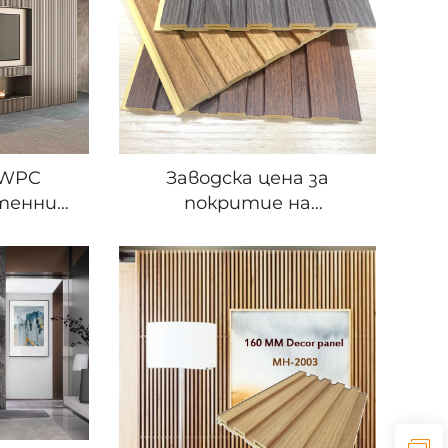
огнестоен за
вътрешен дизайн
 WPC
Заводска цена за
тенни
покритие на
рвен
вътрешните стени –
за
водонепроницаемо,
ана
огнестойко WPC
ия
художествено
жалузийно задно
люксозно проектиране
с флутирани плочки