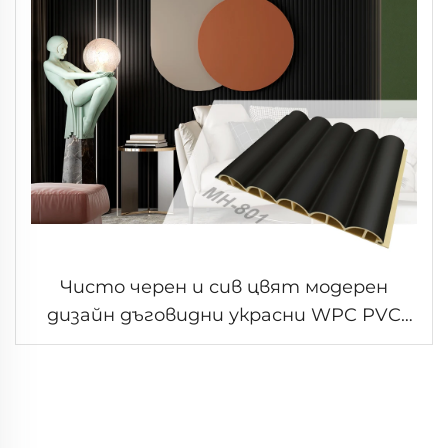
Чисто черен и сив цвят модерен
дизайн дъговидни украсни WPC PVC
панели за вътрешно стенно
декориране