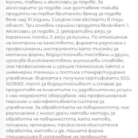
килими, тавани и аксесоари за подове. За 
аксесоарите за подове, ние доставяме такива 
продукти на първия британски бренд за подове 
вече над 10 години. Сигурно сме експерти в тази 
област. Три основни серийни продукта включват: 1. 
Аксесоари за подове, 2. декоративни рези за 
керамични плочки, 3. рези за килими. По отношение 
на контрола на качеството, фирмата разполага с 
професионални инструменти като тисачки за 
метални форми, водоустойчиви тествачи и други, 
използва висококачествени алуминиеви сплавове, 
има професионална и изящна технология, както и 
инженерни техници и постига стандартизирано 
управление. Фирмата е получила сертификати SGS, 
ISO9001, тест за водоустойчивост и старае да 
предоставя на клиентите си задоволителни услуги 
с най-модерното оборудване, най-професионалния 
персонал и най-ефективната система за 
управление. За обработката на повърхността, ние 
разполагаме с много зрели матови методи за 
обработка на повърхността, като матови, 
полирани, хромирани, трикислена окислителна 
обработка, матови и др. Нашата фирма 
специализира в изтръгване на профилите, 