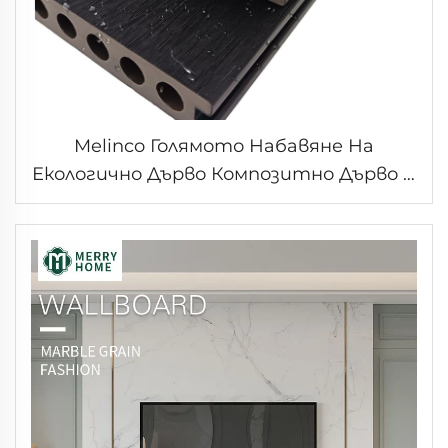
Melinco Голямото Набавяне На
Екологично Дърво Композитно Дърво С
Гранулирана Структура За Изградяне
На Външни WPC Подове Със Стъпки