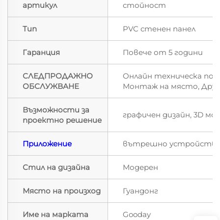
артикул
стойност
Тип
PVC стенен панел
Гаранция
Повече от 5 години
СЛЕДПРОДАЖНО
Онлайн техническа под
ОБСЛУЖВАНЕ
Монтаж на място, Дру
Възможности за
графичен дизайн, 3D мо
проектно решение
Приложение
вътрешно устройств
Стил на дизайна
Модерен
Място на произход
Гуандонг
Име на марката
Gooday