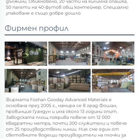
дължини. Обикновено, 20 части на килимна опашка, 
50 палети на 40-футов общ контейнер. Специално 
упаковане е също добре дошло 
Фирмен профил
Фирмата Foshan Gooday Advanced Materials е 
основана през 2005 г., намира се в град Фошан, 
провинция Гуандун и има около 13 години опит. 
Заводската площ покрива повече от 12 000 
квадратни метра, почти 200 служители и повече 
от 25 производствени линии. Ние сме един от 
световните водещи производители на плочки за 