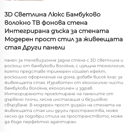
3D Светлина Люкс Бамбуково
волокно ТВ фонова стена
Интегрирана дъска за стената
Модерен прост стил за живеещата
стая Други панели
панел за телевизионна задна стена с 3D светлина и
роскош от бамбукови волокна, с изящна технология,
която представя тримерен vizualen ефект,
роскошно оформление на дома, добавя висок клас за
живеещата стая. Изработен от екологично чисти
бамбукови волокна, екологичен и здрав.
Интегрираното проектиране на панелите от
дървено плочи, лесна инсталация и безшовно
свързване. В модерен прост дизайн на стената на
живеещата стая или други пространства, може
лесно да подобри стила на пространството, може
да бъде перфектно адаптиран.