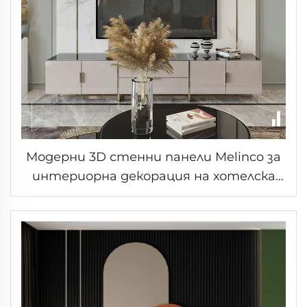
Модерни 3D стенни панели Melinco за
интериорна декорация на хотелска
вила - комплект мраморни стени