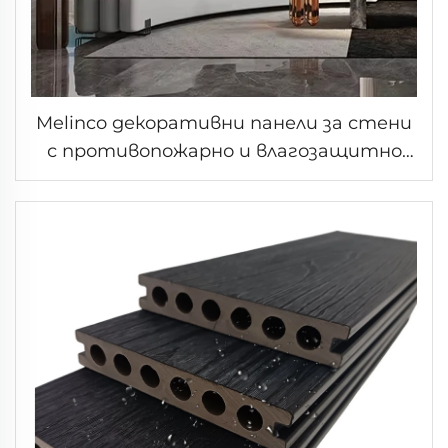
Melinco декоративни панели за стени
с противопожарно и влагозащитно
дървено покритие бърз монтаж за
хотели вили офис сгради