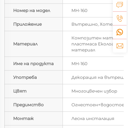
Номер на модел
MH-160
Приложение
Вътрешно, Хотел
Композитен материал 
Материал
пластмаса Екологично 
материал
Име на продукта
MH-160
Употреба
Декорация на вътрешн
Цвят
Многоцвечен избор
Предимство
Огнестоен+водостоен
Монтаж
Лесна инсталация