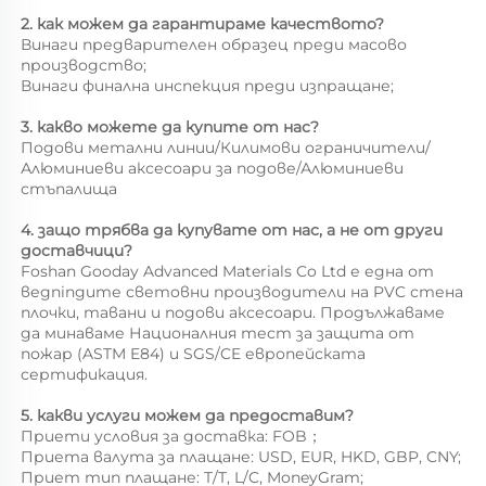
2. как можем да гарантираме качеството? 
Винаги предварителен образец преди масово 
производство; 
Винаги финална инспекция преди изпращане; 
3. какво можете да купите от нас? 
Подови метални линии/Килимови ограничители/
Алюминиеви аксесоари за подове/Алюминиеви 
стъпалища 
4. защо трябва да купувате от нас, а не от други 
доставчици? 
Foshan Gooday Advanced Materials Co Ltd е една от 
ведningите световни производители на PVC стена 
плочки, тавани и подови аксесоари. Продължаваме 
да минаваме Националния тест за защита от 
пожар (ASTM E84) и SGS/CE европейската 
сертификация. 
5. какви услуги можем да предоставим? 
Приети условия за доставка: FOB；   
Приета валута за плащане: USD, EUR, HKD, GBP, CNY; 
Приет тип плащане: T/T, L/C, MoneyGram; 