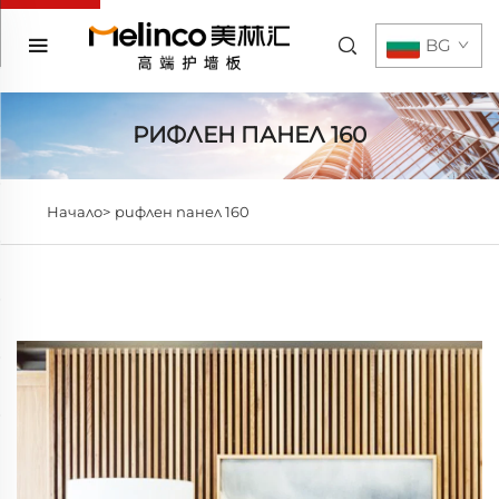
BG
РИФЛЕН ПАНЕЛ 160
Начало>
рифлен панел 160