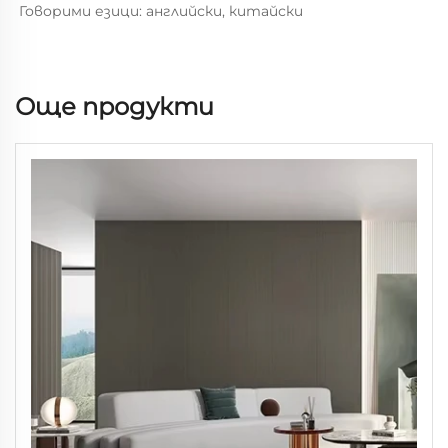
Говорими езици: английски, китайски 
Още продукти