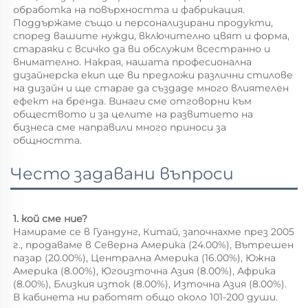
обработка на повърхността и фабрикация. 
Поддържаме също и персонализирани продукти, 
според вашите нужди, включително цвят и форма, 
стараяки с всичко да ви обслужим всестранно и 
внимателно. Накрая, нашата професионална 
дизайнерска екип ще ви предложи различни стилове 
на дизайн и ще старае да създаде много влиятелен 
ефект на бренда. Винаги сме отговорни към 
обществото и за целите на развитието на 
бизнеса сме направили много приноси за 
общността. 
Често задавани въпроси
1. кой сме ние? 
Намираме се в Гуандунг, Китай, започнахме през 2005 
г., продаваме в Северна Америка (24.00%), Вътрешен 
пазар (20.00%), Централна Америка (16.00%), Южна 
Америка (8.00%), Югоизточна Азия (8.00%), Африка 
(8.00%), Близкия изток (8.00%), Източна Азия (8.00%). 
В кабинета ни работят общо около 101-200 души. 