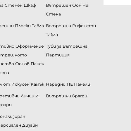
а Стенен Шкаф
Вътрешен Фон На
Стена
ешни Плоски Табла
Вътрешни Рифенети
Табла
тивно Оформление
Туби за Вътрешна
Вътрешното
Партиция
нство Фонов Панел
тена
л от Искусен Камък
Наредни ПЕ Панели
ративни Линии И
Вътрешни врати
соари
онализиран
ерсиален Дизайн