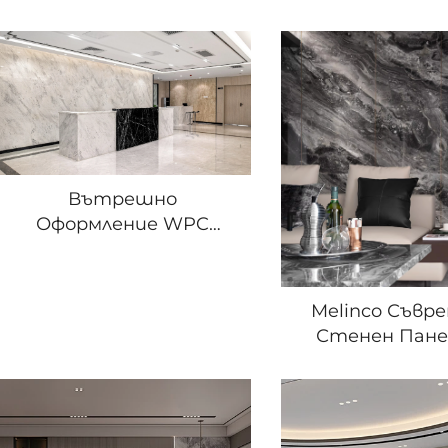
Вътрешно
Оформление WPC
Безшевни Плоскости
Съвременен Градивен
Материал Огнеупорни
Melinco Съвр
Водонепроницаеми
Стенен Пане
Листове от Пяна PVC
Безшеве
Панел за Облицоване
Водонепрони
на Фона на Стената
Лесен за Почи
за Дневна, С