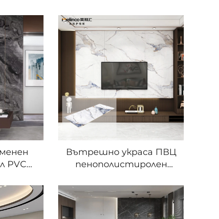
еменен
Вътрешно украса ПВЦ
л PVC
пенополистиролен
н,
мраморен лист
цаем,
персонализирана
стване
табла за стена с
палня,
въглен от бамбук