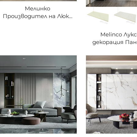
Мелинко
Производител на Люкс
Панел за Стена
Бамбукова Влакна Co-
Melinco Лук
extruded WPC Панел
декорация Па
Дървен Полирван
цялостно д
Мармерен Изглед
Вътрешни пан
Водонепроницаем
бамбукова ко
Лист за Стена
стая за ле