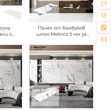
созна
Панел от бамбуков
нели от
шпон Melinco 5 мм за
ърво
декорация в дома |
ели от
Водоустойчив панел с
жа за
произволни размери
гло
от PVC пяна WPC за
гъвкава стена на фона