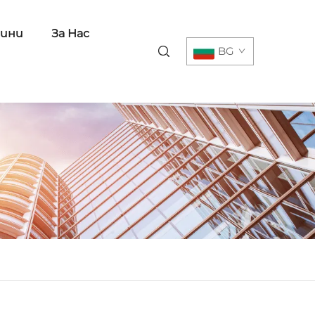
ини
За Нас
BG