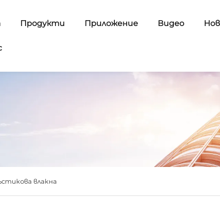
а
Продукти
Приложение
Видео
Нов
с
стикова влакна