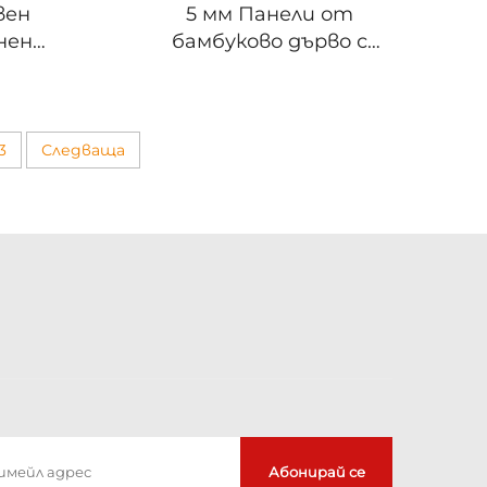
вен
5 мм Панели от
нен
бамбуково дърво с
ел WPC
влакна Цена PVC PET
влакно
фолио Облицовка
ст,
Стенни панели WPC
 9 мм,
Плоча от влакна Цяла
3
Следваща
а за
телевизионна канапе
лзване,
задна дъска
л WPC
Абонирай се