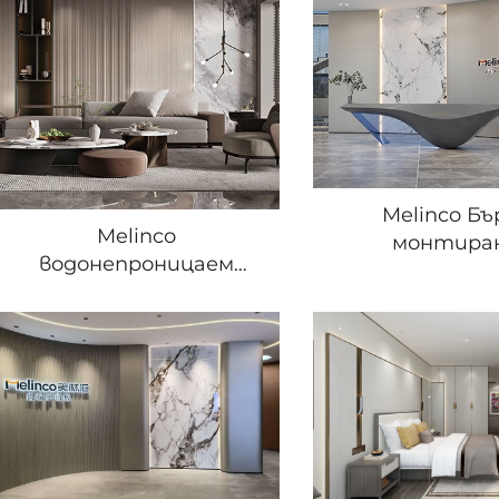
Хотел, Търг
Оформлени
Стенна Пло
Melinco Бъ
Melinco
монтира
водонепроницаем
Възобновяеми
панел от бамбуково
плоскости П
влакно с ко-екструзия
акценти за д
дървено фолио WPC
устойчиви
плътен панел гъвкави
драскотини и
листове за вътрешна
водонепрони
украса
стенни па