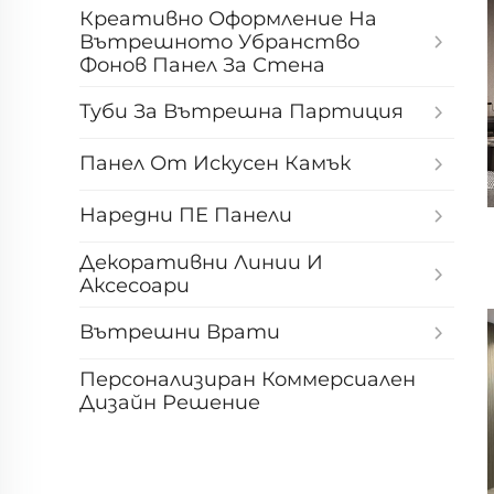
Креативно Оформление На
Вътрешното Убранство
Фонов Панел За Стена
Туби За Вътрешна Партиция
Панел От Искусен Камък
Наредни ПЕ Панели
Декоративни Линии И
Аксесоари
Вътрешни Врати
Персонализиран Коммерсиален
Дизайн Решение