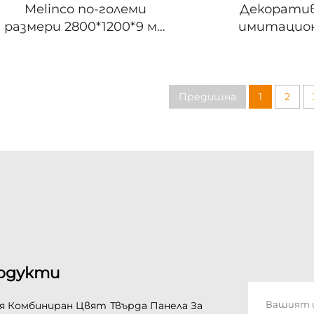
Melinco по-големи
Декорати
размери 2800*1200*9 мм
имитацио
с визия на мрамор,
мраморен пан
непрекъснат линии,
от бамбуково 
масивен вътрешен
PVC UV ли
панел от композитен
водоустойчив
Предишна
1
2
материал WPC
гладка плоч
вътрешно изпо
фонов пане
одукти
я Комбиниран Цвят
Твърда Панела За