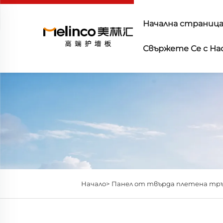
Начална страниц
Свържете Се с На
Начало>
Панел от твърда плетена тръ