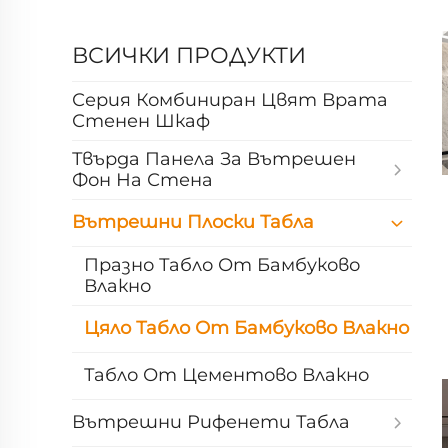
ВСИЧКИ ПРОДУКТИ
Серия Комбиниран Цвят Врата
Стенен Шкаф
Твърда Панела За Вътрешен
Фон На Стена
Вътрешни Плоски Табла
Празно Табло От Бамбуково
Влакно
Цяло Табло От Бамбуково Влакно
Табло От Цементово Влакно
Вътрешни Рифенети Табла