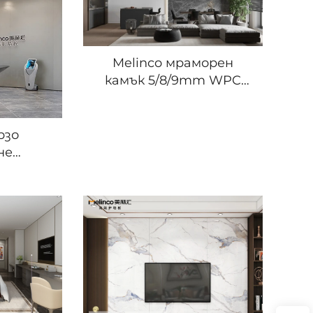
овско
въглероден скален WPC
е на
декор плътен панел
скост
Melinco мраморен
камък 5/8/9mm WPC
фон висок глянс
бамбукова влакнеста
мраморна стена
рзо
стени от ПВЦ
не
ламинат
 стенни
ремиум
невна
 на
 петна
цаеми
нели