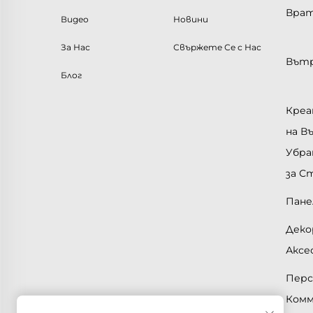
Врат
Видео
Новини
За Нас
Свържете Се с Нас
Вътр
Блог
Креа
на 
Убра
за С
Пане
Деко
Аксе
Перс
Комм