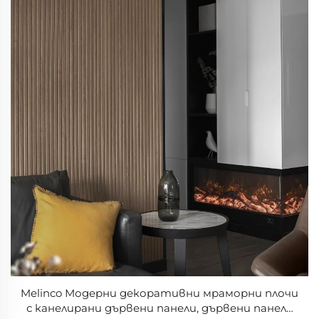
Melinco Модерни декоративни мраморни плочи
с канелирани дървени панели, дървени панели