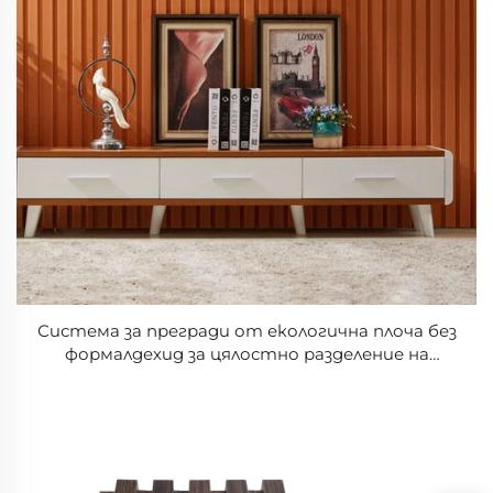
Система за прегради от екологична плоча без
формалдехид за цялостно разделение на
помещенията, рециклируем профил за
прегради, влагоустойчива конструкция на
стая