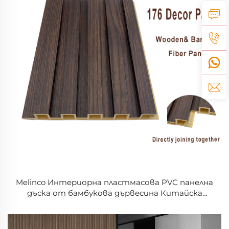
Melinco Интериорна пластмасова PVC панелна
дъска от бамбукова дървесина Китайска
фабрика за панели за вътрешни тавани WPC
панел за таван