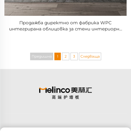
Продажба директно от фабрика WPC
интегрирана облицовка за стени интериорни
декоративни PVC покрит таван пластмасова
щорa фрезовани плочи чудесни панели за стени
Предишна
1
2
3
Следваща