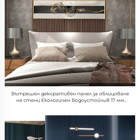
Вътрешен декоративен панел за облицоване
на стени Екологичен Водоустойчив 17 мм
Розов цвят Шарка Рифтов панел Пластмасов
панел от PVC WPC за стени