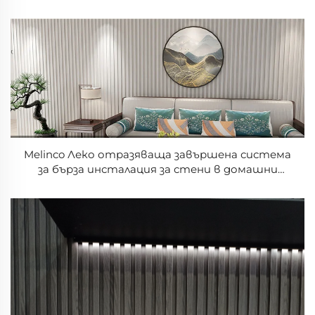
от пластмаса, вилни и хотелиерски
водонепропускливи PVC панели за стени
Melinco Леко отразяваща завършена система
за бърза инсталация за стени в домашни
офиси с модерна текстура, одобрена от Eco