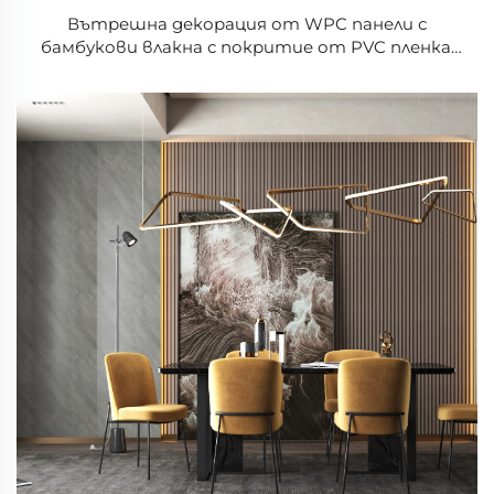
Вътрешна декорация от WPC панели с
бамбукови влакна с покритие от PVC пленка,
композитни панели за фасади, фрезовани
панели за стени