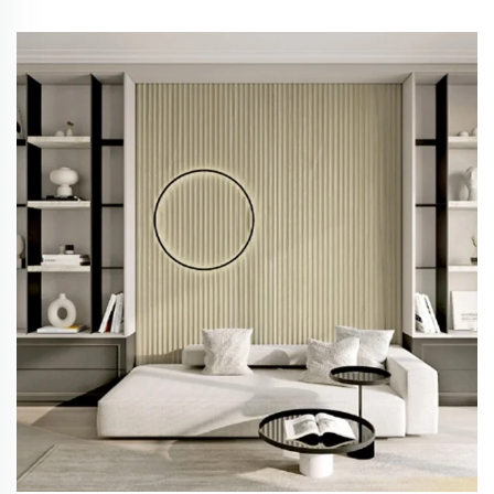
композитен материал от дърво и пластмаса с
покритие от PVC, фрезовани WPC панели за
стени