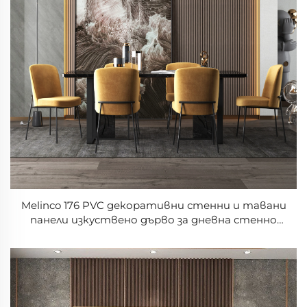
Melinco 176 PVC декоративни стенни и тавани
панели изкуствено дърво за дневна стенно
покритие съвременен дизайн за домашна
употреба стенен панел