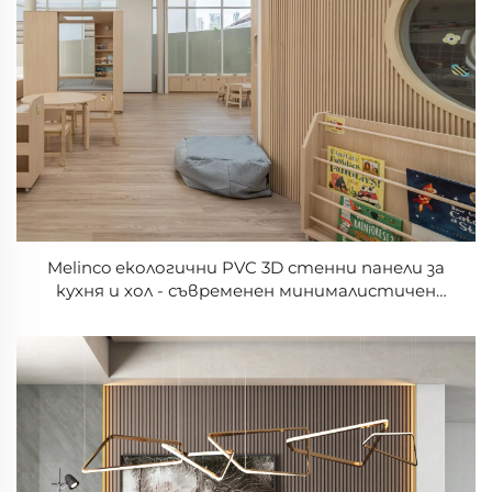
Melinco екологични PVC 3D стенни панели за
кухня и хол - съвременен минималистичен
дизайн водонепропускливи и огнеустойчиви
стенни панели