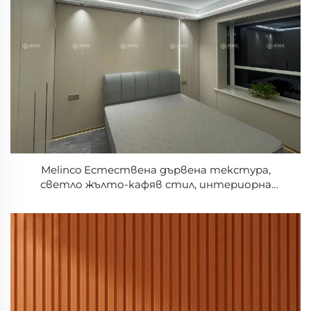
Melinco Естествена дървена текстура,
светло жълто-кафяв стил, интериорна
декорация на стени, PVC филм, 3D ребриста
стена