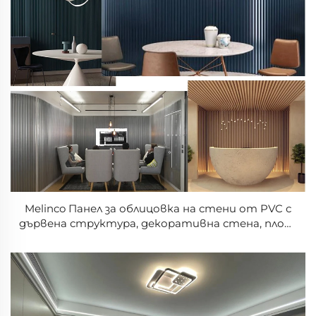
Melinco Панел за облицовка на стени от PVC с
дървена структура, декоративна стена, плоча
от циментова фибра за външно приложение