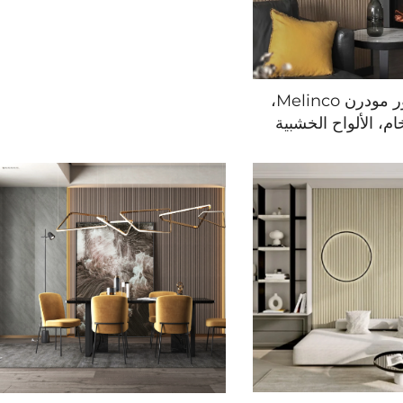
في المكتب المنزلي مع شهادة
بيئية نسيج عصري
لوحة ديكور مودرن Melinco،
ام، الألواح الخشبية
انب المموجة، لوحة
بلاستيكية المقاومة
 للفيلا والفنادق