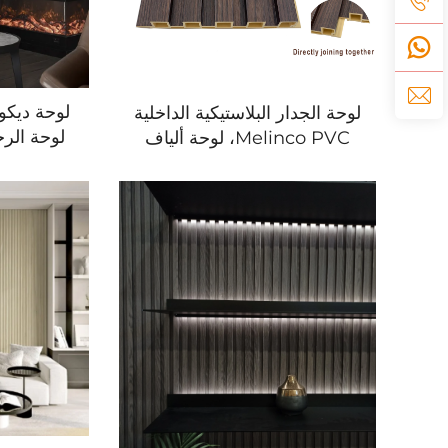
لوحة الجدار البلاستيكية الداخلية
لوحة الرخ
Melinco PVC، لوحة ألياف
ذات الجو
الخشب Bamboo، مصنع لوحة
الجدار ال
الجدار WPC في الصين، لوحة
للماء
سقف WPC الداخلية