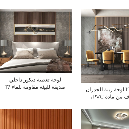
لوحة تغطية ديكور داخلي
صديقة للبيئة مقاومة للماء 17
ميلينكو 176 لوحة زينة للجدران
مم بلون وردي بنمط محفور،
والسقوف من مادة PVC،
لوحة بلاستيكية من PVC
دران بتصميم خشب
وWPC للجدران
فة المعيشة، تصميم
استخدام المنزلي