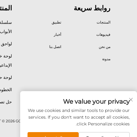
روابط سريعة
المن
سلسلة 
المنتجات
تطبيق
الأبواب
فيديوهات
أخبار
لواحق 
من نحن
اتصل بنا
لوحة خل
مدونة
الإبداعي
لوحة ح
الخطوط
We value your privacy
حل تص
We use cookies and similar tools to provide our
services. If you don't want to accept all cookies,
حقوق الت COPYRIGHT © 2026 GOODAY ADVANCED MATERIALS CO.,LTD. جميع الحقوق محفوظة -
click Personalize cookies.