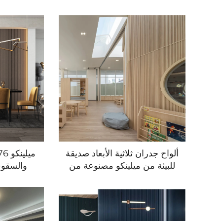
ألواح جدران ثلاثية الأبعاد صديقة
للبيئة من ميلينكو مصنوعة من
مادة PVC للمنزل والمطبخ
تغطية ج
والصالة - تصميم عصري بسيط
صناعي لغر
مقاوم للماء والنار
عصري لل