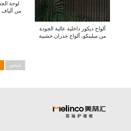
من ألياف ا
PVC
ممتاز، 
ألواح ديكور داخلية عالية الجودة
من ميلينكو، ألواح جدران خشبية
مركبة من البلاستيك بطبقة
PVC، تغليف، لوحة جدار
مموجة من مادة WPC
السابق