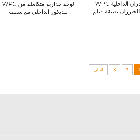
لوحة الجدران الداخلية WPC
لوحة جدارية متكاملة من WPC
لخيزران بطبقة فيلم
للديكور الداخلي مع سقف
، مركب، طلاء جداري
مغطى بطبقة من البلاستيك
لوحة جدار مموجة
PVC بنمط شرائط عمودية
لوحات جدارية رائعة
1
2
3
التالي