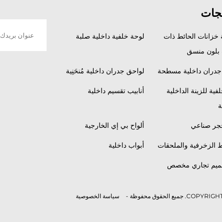
تجات
خزانات الحائط ذات
لوحة خلفية داخلية صلبة
 بلون منسق
جدران داخلية مسطحة
لواحق جدران داخلية مُنحَنِية
فية للزينة الداخلية
أنابيب تقسيم داخلية
ة
جر صناعي
ألواح بي إي الخارجية
 الزخرفية والملحقات
أبواب داخلية
ميم تجاري مخصص
سياسة الخصوصية