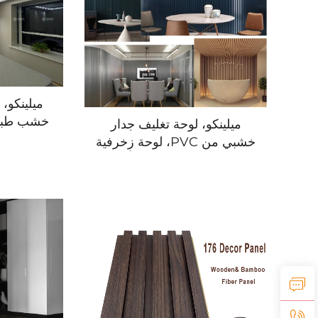
ميلينكو،
خشب طبيع
ميلينكو، لوحة تغليف جدار
وبني، نمط
خشبي من PVC، لوحة زخرفية
PVC، ل
للجدار، لوحة أسمنتية بألياف
للواجهات الخارجية