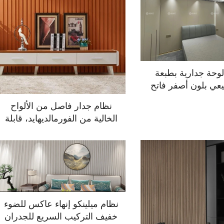
 لوحة جدارية بطبعة
ي بلون أصفر فاتح
 ديكور داخلي، غشاء
نظام جدار فاصل من الألواح
وحة جدارية ثلاثية الأبعاد
الخالية من الفورمالديهايد، قابلة
مزخرفة
للتدوير، بملامح مقاومة
للرطوبة، تصميم داخلي متكامل
نظام ميلينكو إنهاء عاكس للضوء
خفيف التركيب السريع للجدران