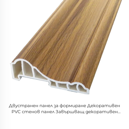
Двустранен панел за формиране Декоративен
PVC стенов панел Завършващ декоративен
PVC подземен линейка