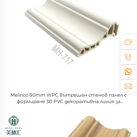
Melinco 80mm WPC вътрешен стенов панел с
формиране 3D PVC декоративна линия за
домашен дизайн в Фошан