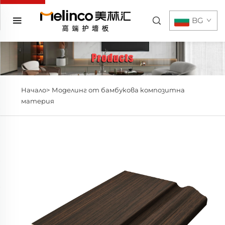
BG
Начало>
Моделинг от бамбукова композитна
материя