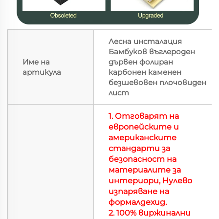
Лесна инсталация
Бамбуков въглероден
Име на
дървен фолиран
артикула
карбонен каменен
безшевовен плочовиден
лист
1.
Отговарят на
европейските и
американските
стандарти за
безопасност на
материалите за
интериори,
Нулево
изпаряване на
формалдехид.
2. 100% виржинални