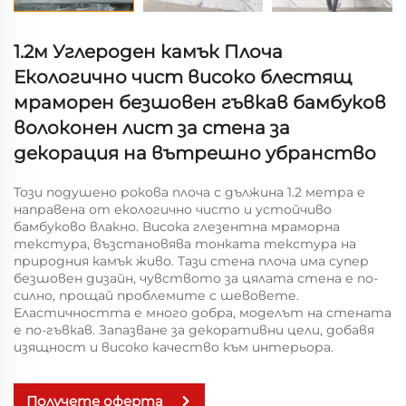
1.2м Углероден камък Плоча
Екологично чист високо блестящ
мраморен безшовен гъвкав бамбуков
волоконен лист за стена за
декорация на вътрешно убранство
Този подушено рокова плоча с дължина 1.2 метра е
направена от екологично чисто и устойчиво
бамбуково влакно. Висока глезентна мраморна
текстура, възстановява тонката текстура на
природния камък живо. Тази стена плоча има супер
безшовен дизайн, чувството за цялата стена е по-
силно, прощай проблемите с шевовете.
Еластичността е много добра, моделът на стената
е по-гъвкав. Запазване за декоративни цели, добавя
изящност и високо качество към интерьора.
Получете оферта