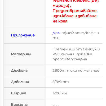
Германия Kleiberit.
(Без
миризи)
,
Предотвратявайте
изпъкване и завиване
на края
Дом
офис/Хотел/Кафе и
Приложение
т.н.
Плетеници от бамбук и
Материал
PVC смола и добавка
противопожарна
Дължина
2800mm или по желание
Дебелина
5/8/9mm
Ширина
1200 мм
Време за