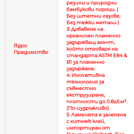
резини и природни
бамбукови пороци. (
Без штетни газове,
Без тежки метали
)
3. Добавяне на
органичен пламенно
задържващ агент,
Ядро
който отговаря на
Предимство
стандарта ASTM E84 &
B1 за пламенно
задържане.
4. Инovативна
технология за
съвместно
екструзиране,
плътности до 0.8г/см³.
(По-издръжливо)
5.
Ламелата е залепена
с хитмelt клей,
импортиран от