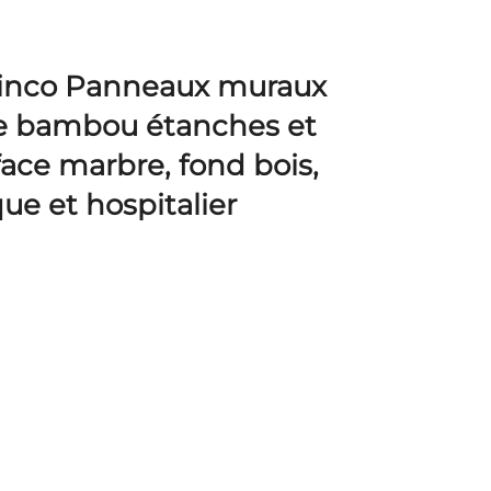
elinco Panneaux muraux
e bambou étanches et
face marbre, fond bois,
e et hospitalier