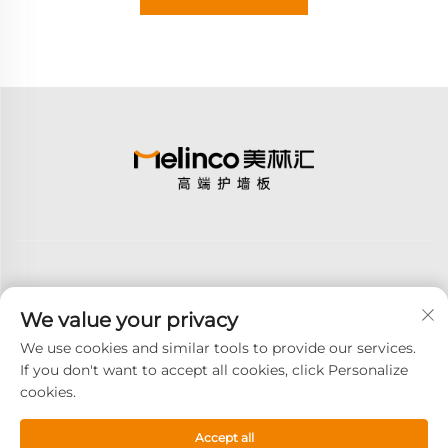
We value your privacy
S'abonner
We use cookies and similar tools to provide our services.
If you don't want to accept all cookies, click Personalize
cookies.
Copyright © 2026 GOODAY ADVANCED MATERIALS CO.,LTD. Tous
droits réservés -
Politique de confidentialité
Accept all