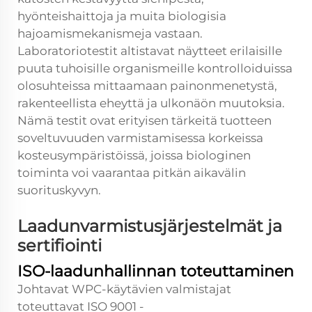
hyönteishaittoja ja muita biologisia
hajoamismekanismeja vastaan.
Laboratoriotestit altistavat näytteet erilaisille
puuta tuhoisille organismeille kontrolloiduissa
olosuhteissa mittaamaan painonmenetystä,
rakenteellista eheyttä ja ulkonäön muutoksia.
Nämä testit ovat erityisen tärkeitä tuotteen
soveltuvuuden varmistamisessa korkeissa
kosteusympäristöissä, joissa biologinen
toiminta voi vaarantaa pitkän aikavälin
suorituskyvyn.
Laadunvarmistusjärjestelmät ja
sertifiointi
ISO-laadunhallinnan toteuttaminen
Johtavat WPC-käytävien valmistajat
toteuttavat ISO 9001 -