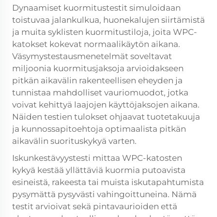
Dynaamiset kuormitustestit simuloidaan
toistuvaa jalankulkua, huonekalujen siirtämistä
ja muita syklisten kuormitustiloja, joita WPC-
katokset kokevat normaalikäytön aikana.
Väsymystestausmenetelmät soveltavat
miljoonia kuormitusjaksoja arvioidakseen
pitkän aikavälin rakenteellisen eheyden ja
tunnistaa mahdolliset vauriomuodot, jotka
voivat kehittyä laajojen käyttöjaksojen aikana.
Näiden testien tulokset ohjaavat tuotetakuuja
ja kunnossapitoehtoja optimaalista pitkän
aikavälin suorituskykyä varten.
Iskunkestävyystesti mittaa WPC-katosten
kykyä kestää yllättäviä kuormia putoavista
esineistä, rakeesta tai muista iskutapahtumista
pysymättä pysyvästi vahingoittuneina. Nämä
testit arvioivat sekä pintavaurioiden että