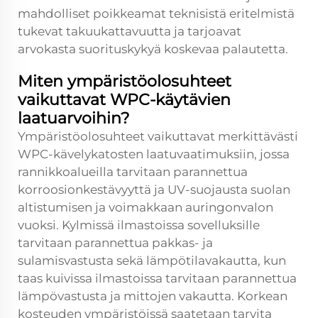
mahdolliset poikkeamat teknisistä eritelmistä
tukevat takuukattavuutta ja tarjoavat
arvokasta suorituskykyä koskevaa palautetta.
Miten ympäristöolosuhteet
vaikuttavat WPC-käytävien
laatuarvoihin?
Ympäristöolosuhteet vaikuttavat merkittävästi
WPC-kävelykatosten laatuvaatimuksiin, jossa
rannikkoalueilla tarvitaan parannettua
korroosionkestävyyttä ja UV-suojausta suolan
altistumisen ja voimakkaan auringonvalon
vuoksi. Kylmissä ilmastoissa sovelluksille
tarvitaan parannettua pakkas- ja
sulamisvastusta sekä lämpötilavakautta, kun
taas kuivissa ilmastoissa tarvitaan parannettua
lämpövastusta ja mittojen vakautta. Korkean
kosteuden ympäristöissä saatetaan tarvita