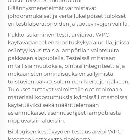
olosuhteissa. Standardoidut
ikäännysmenetelmät varmistavat
johdonmukaiset ja vertailukelpoiset tulokset
eri testilaboratorioiden ja tuoteviivojen välillä.
Pakko-sulaminen-testit arvioivat WPC-
käytäväpaneelien suorituskykyä alueilla, joissa
esiintyy kausittaisia lämpötilan vaihteluita
pakkasen alapuolella. Testeissä mitataan
mitallisia muutoksia, pintasi integriteettiä ja
mekaanisten ominaisuuksien säilymistä
toistuvien pakko-sulaminen-kiertojen jälkeen.
Tulokset auttavat valmistajia optimoimaan
materiaalikoostumuksia kylmissä ilmastoissa
käytettäviksi sekä määrittelemään
asianmukaiset asennusohjeet lämpötilasta
riippuvaisiin alueisiin.
Biologisen kestävyyden testaus arvioi WPC-
katosten kestävyyttä sienipestä,