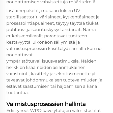
noudattamisen vahvistettuja määritelmiä.
Lisäainepaketit, mukaan lukien UV-
stabilisaattorit, väriaineet, kytkentäaineet ja
prosessointiapuaineet, täytyy täyttää tiukat
puhtaus- ja suorituskykystandardit. Nämä
erikoiskemikaalit parantavat tuotteen
kestävyyttä, ulkonäön säilymistä ja
valmistusprosessin käsittelyä samalla kun ne
noudattavat
ympäristöturvallisuusvaatimuksia. Näiden
herkkien lisäaineiden asianmukainen
varastointi, käsittely ja sekoitusmenettelyt
takaavat johdonmukaisen tuotevalmiuden ja
estävät saastumisen tai hajoamisen aikana
tuotantoa.
Valmistusprosessien hallinta
Edistyneet WPC-kävelytalojen valmistustilat