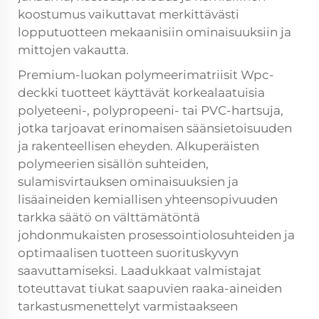
koostumus vaikuttavat merkittävästi
lopputuotteen mekaanisiin ominaisuuksiin ja
mittojen vakautta.
Premium-luokan polymeerimatriisit
Wpc-
deckki
tuotteet käyttävät korkealaatuisia
polyeteeni-, polypropeeni- tai PVC-hartsuja,
jotka tarjoavat erinomaisen säänsietoisuuden
ja rakenteellisen eheyden. Alkuperäisten
polymeerien sisällön suhteiden,
sulamisvirtauksen ominaisuuksien ja
lisäaineiden kemiallisen yhteensopivuuden
tarkka säätö on välttämätöntä
johdonmukaisten prosessointiolosuhteiden ja
optimaalisen tuotteen suorituskyvyn
saavuttamiseksi. Laadukkaat valmistajat
toteuttavat tiukat saapuvien raaka-aineiden
tarkastusmenettelyt varmistaakseen