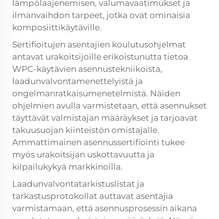
lämpölaajenemisen, valumavaatimukset ja
ilmanvaihdon tarpeet, jotka ovat ominaisia
komposiittikäytäville.
Sertifioitujen asentajien koulutusohjelmat
antavat urakoitsijoille erikoistunutta tietoa
WPC-käytävien asennustekniikoista,
laadunvalvontamenettelyistä ja
ongelmanratkaisumenetelmistä. Näiden
ohjelmien avulla varmistetaan, että asennukset
täyttävät valmistajan määräykset ja tarjoavat
takuusuojan kiinteistön omistajalle.
Ammattimainen asennussertifiointi tukee
myös urakoitsijan uskottavuutta ja
kilpailukykyä markkinoilla.
Laadunvalvontatarkistuslistat ja
tarkastusprotokollat auttavat asentajia
varmistamaan, että asennusprosessin aikana