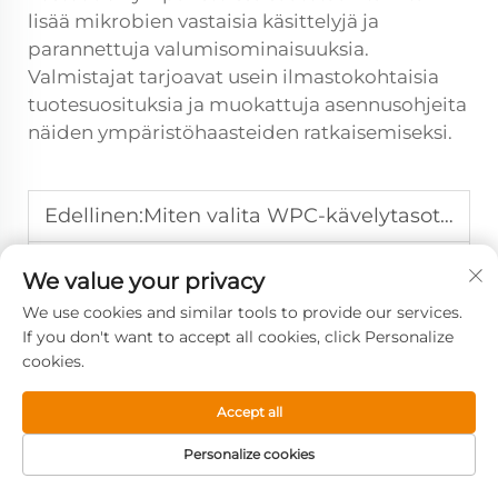
lisää mikrobien vastaisia käsittelyjä ja
parannettuja valumisominaisuuksia.
Valmistajat tarjoavat usein ilmastokohtaisia
tuotesuosituksia ja muokattuja asennusohjeita
näiden ympäristöhaasteiden ratkaisemiseksi.
Edellinen:
Miten valita WPC-kävelytasot maisemointiin ja julkisiin tiloihin? Sijoittaminen uusiutuviin energiamuotoihin: markkianalyysi
Seuraava:
Mitkä ovat kustannusedynamiikan edut WPC-katosrakenteissa suurissa hankkeissa?
We value your privacy
We use cookies and similar tools to provide our services.
If you don't want to accept all cookies, click Personalize
cookies.
Accept all
Personalize cookies