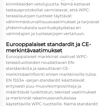
kiinnikkeiden vetolujuutta. Nämä kattavat
testausprotokollat varmistavat, että WPC-
terassilautojen tuotteet täyttävät
vähimmäisturvallisuusvaatimukset ja tarjoavat
yhdenmukaista suorituskykydataa eri
valmistajien ja tuotesarjojen vertailuun.
Eurooppalaiset standardit ja CE-
merkintävaatimukset
Eurooppalaiset markkinat vaativat WPC-
terassituotteiden noudattavan EN-
standardoita ja saavuttavan CE-
merkintäsertifiointi ennen markkinoille tuloa.
EN 15534 -sarjan standardit käsittelevät
erityisesti puu-muovikomposiitteja ja
määrittävät luokittelun, tekniset vaatimukset
ja merkinnät rakennussovelluksissa
käytettäville WPC-tuotteille. Nämä standardit