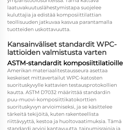
ympäristöolosuhteissa. Tämä kattava
laatuvakuutuslähestymistapa suojelee
kuluttajia ja edistää komposiittilattian
teollisuuden jatkuvaa kasvua parantamalla
tuotteiden uskottavuutta.
Kansainväliset standardit WPC-
lattioiden valmistusta varten
ASTM-standardit komposiittilatioille
Amerikan materiaalitestausseura asettaa
keskeiset mittavertailut WPC-katosten
suorituskyvylle kattavien testausprotokollien
kautta. ASTM D7032 määrittää standardin
puu-muovi-komposiittikatokorttien
suorituskyvyn arvioimiseksi, ja se käsittelee
tärkeitä tekijöitä, kuten rakenteellista
riittävyyttä, kestoa ja huoltovaatimuksia. Tämä
standardi arvioi kantavuutta, taipumisrajoja ja