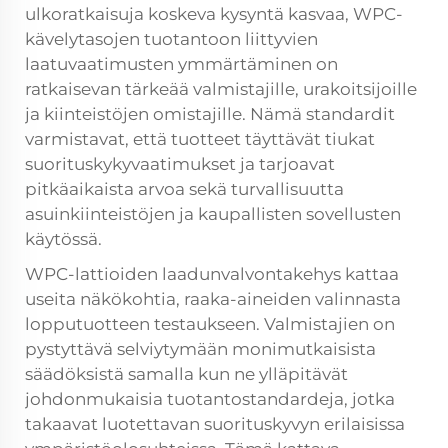
ulkoratkaisuja koskeva kysyntä kasvaa, WPC-
kävelytasojen tuotantoon liittyvien
laatuvaatimusten ymmärtäminen on
ratkaisevan tärkeää valmistajille, urakoitsijoille
ja kiinteistöjen omistajille. Nämä standardit
varmistavat, että tuotteet täyttävät tiukat
suorituskykyvaatimukset ja tarjoavat
pitkäaikaista arvoa sekä turvallisuutta
asuinkiinteistöjen ja kaupallisten sovellusten
käytössä.
WPC-lattioiden laadunvalvontakehys kattaa
useita näkökohtia, raaka-aineiden valinnasta
lopputuotteen testaukseen. Valmistajien on
pystyttävä selviytymään monimutkaisista
säädöksistä samalla kun ne ylläpitävät
johdonmukaisia tuotantostandardeja, jotka
takaavat luotettavan suorituskyvyn erilaisissa