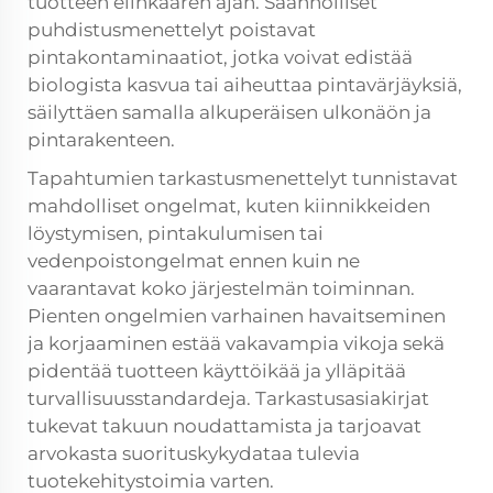
tuotteen elinkaaren ajan. Säännölliset
puhdistusmenettelyt poistavat
pintakontaminaatiot, jotka voivat edistää
biologista kasvua tai aiheuttaa pintavärjäyksiä,
säilyttäen samalla alkuperäisen ulkonäön ja
pintarakenteen.
Tapahtumien tarkastusmenettelyt tunnistavat
mahdolliset ongelmat, kuten kiinnikkeiden
löystymisen, pintakulumisen tai
vedenpoistongelmat ennen kuin ne
vaarantavat koko järjestelmän toiminnan.
Pienten ongelmien varhainen havaitseminen
ja korjaaminen estää vakavampia vikoja sekä
pidentää tuotteen käyttöikää ja ylläpitää
turvallisuusstandardeja. Tarkastusasiakirjat
tukevat takuun noudattamista ja tarjoavat
arvokasta suorituskykydataa tulevia
tuotekehitystoimia varten.