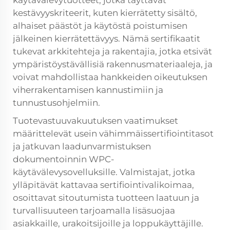
käytävälevytuotteet, jotka täyttävät
kestävyyskriteerit, kuten kierrätetty sisältö,
alhaiset päästöt ja käytöstä poistumisen
jälkeinen kierrätettävyys. Nämä sertifikaatit
tukevat arkkitehteja ja rakentajia, jotka etsivät
ympäristöystävällisiä rakennusmateriaaleja, ja
voivat mahdollistaa hankkeiden oikeutuksen
viherrakentamisen kannustimiin ja
tunnustusohjelmiin.
Tuotevastuuvakuutuksen vaatimukset
määrittelevät usein vähimmäissertifiointitasot
ja jatkuvan laadunvarmistuksen
dokumentoinnin WPC-
käytävälevysovelluksille. Valmistajat, jotka
ylläpitävät kattavaa sertifiointivalikoimaa,
osoittavat sitoutumista tuotteen laatuun ja
turvallisuuteen tarjoamalla lisäsuojaa
asiakkaille, urakoitsijoille ja loppukäyttäjille.