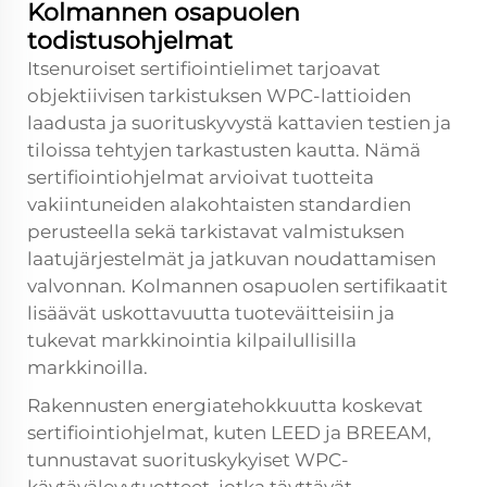
Kolmannen osapuolen
todistusohjelmat
Itsenuroiset sertifiointielimet tarjoavat
objektiivisen tarkistuksen WPC-lattioiden
laadusta ja suorituskyvystä kattavien testien ja
tiloissa tehtyjen tarkastusten kautta. Nämä
sertifiointiohjelmat arvioivat tuotteita
vakiintuneiden alakohtaisten standardien
perusteella sekä tarkistavat valmistuksen
laatujärjestelmät ja jatkuvan noudattamisen
valvonnan. Kolmannen osapuolen sertifikaatit
lisäävät uskottavuutta tuoteväitteisiin ja
tukevat markkinointia kilpailullisilla
markkinoilla.
Rakennusten energiatehokkuutta koskevat
sertifiointiohjelmat, kuten LEED ja BREEAM,
tunnustavat suorituskykyiset WPC-