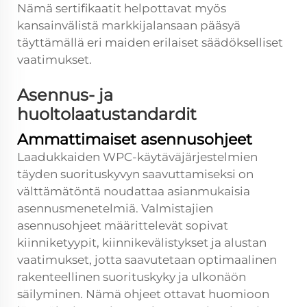
Nämä sertifikaatit helpottavat myös
kansainvälistä markkijalansaan pääsyä
täyttämällä eri maiden erilaiset säädökselliset
vaatimukset.
Asennus- ja
huoltolaatustandardit
Ammattimaiset asennusohjeet
Laadukkaiden WPC-käytäväjärjestelmien
täyden suorituskyvyn saavuttamiseksi on
välttämätöntä noudattaa asianmukaisia
asennusmenetelmiä. Valmistajien
asennusohjeet määrittelevät sopivat
kiinniketyypit, kiinnikevälistykset ja alustan
vaatimukset, jotta saavutetaan optimaalinen
rakenteellinen suorituskyky ja ulkonäön
säilyminen. Nämä ohjeet ottavat huomioon