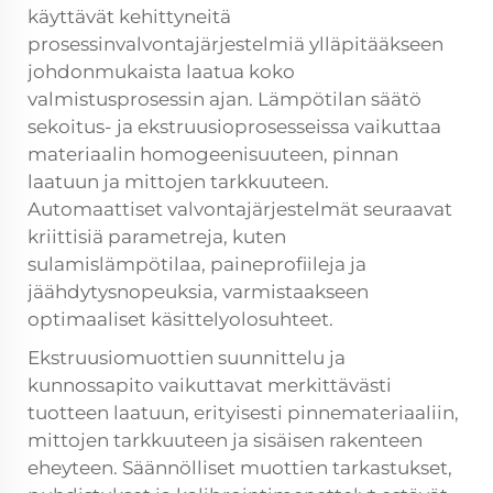
käyttävät kehittyneitä
prosessinvalvontajärjestelmiä ylläpitääkseen
johdonmukaista laatua koko
valmistusprosessin ajan. Lämpötilan säätö
sekoitus- ja ekstruusioprosesseissa vaikuttaa
materiaalin homogeenisuuteen, pinnan
laatuun ja mittojen tarkkuuteen.
Automaattiset valvontajärjestelmät seuraavat
kriittisiä parametreja, kuten
sulamislämpötilaa, paineprofiileja ja
jäähdytysnopeuksia, varmistaakseen
optimaaliset käsittelyolosuhteet.
Ekstruusiomuottien suunnittelu ja
kunnossapito vaikuttavat merkittävästi
tuotteen laatuun, erityisesti pinnemateriaaliin,
mittojen tarkkuuteen ja sisäisen rakenteen
eheyteen. Säännölliset muottien tarkastukset,