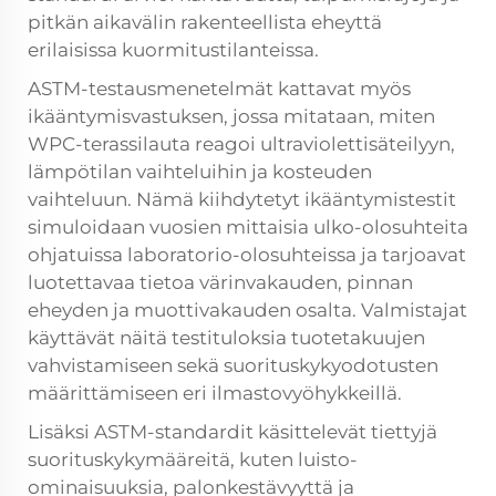
pitkän aikavälin rakenteellista eheyttä
erilaisissa kuormitustilanteissa.
ASTM-testausmenetelmät kattavat myös
ikääntymisvastuksen, jossa mitataan, miten
WPC-terassilauta reagoi ultraviolettisäteilyyn,
lämpötilan vaihteluihin ja kosteuden
vaihteluun. Nämä kiihdytetyt ikääntymistestit
simuloidaan vuosien mittaisia ulko-olosuhteita
ohjatuissa laboratorio-olosuhteissa ja tarjoavat
luotettavaa tietoa värinvakauden, pinnan
eheyden ja muottivakauden osalta. Valmistajat
käyttävät näitä testituloksia tuotetakuujen
vahvistamiseen sekä suorituskykyodotusten
määrittämiseen eri ilmastovyöhykkeillä.
Lisäksi ASTM-standardit käsittelevät tiettyjä
suorituskykymääreitä, kuten luisto-
ominaisuuksia, palonkestävyyttä ja