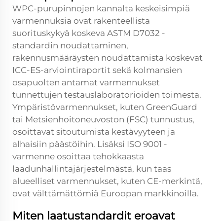
WPC-purupinnojen kannalta keskeisimpiä
varmennuksia ovat rakenteellista
suorituskykyä koskeva ASTM D7032 -
standardin noudattaminen,
rakennusmääräysten noudattamista koskevat
ICC-ES-arviointiraportit sekä kolmansien
osapuolten antamat varmennukset
tunnettujen testauslaboratorioiden toimesta.
Ympäristövarmennukset, kuten GreenGuard
tai Metsienhoitoneuvoston (FSC) tunnustus,
osoittavat sitoutumista kestävyyteen ja
alhaisiin päästöihin. Lisäksi ISO 9001 -
varmenne osoittaa tehokkaasta
laadunhallintajärjestelmästä, kun taas
alueelliset varmennukset, kuten CE-merkintä,
ovat välttämättömiä Euroopan markkinoilla.
Miten laatustandardit eroavat