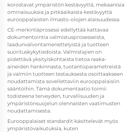
korostavat ympäristön kestävyyttä, mekaanisia
ominaisuuksia ja pitkäaikaista kestävyyttä
eurooppalaisten ilmasto-olojen alaisuudessa.
CE-merkintäprosessi edellyttää kattavaa
dokumentointia valmistusprosesseista,
laadunvalvontamenettelyistä ja tuotteen
suorituskykytiedoista. Valmistajien on
pidettävä yksityiskohtaista tietoa raaka-
aineiden hankinnasta, tuotantoparametreistä
ja valmiin tuotteen testauksesta osoittaakseen
noudattamista sovellettaviin eurooppalaisiin
sääntöihin. Tämä dokumentaatio toimii
todisteena terveyden, turvallisuuden ja
ympäristönsuojelun olennaisten vaatimusten
noudattamisesta.
Eurooppalaiset standardit käsittelevät myös
ympäristövaikutuksia, kuten