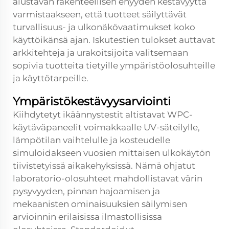
alustavan rakenteellisen ehyyden kestävyyttä
varmistaakseen, että tuotteet säilyttävät
turvallisuus- ja ulkonäkövaatimukset koko
käyttöikänsä ajan. Iskutestien tulokset auttavat
arkkitehteja ja urakoitsijoita valitsemaan
sopivia tuotteita tietyille ympäristöolosuhteille
ja käyttötarpeille.
Ympäristökestävyysarviointi
Kiihdytetyt ikäännystestit altistavat WPC-
käytäväpaneelit voimakkaalle UV-säteilylle,
lämpötilan vaihtelulle ja kosteudelle
simuloidakseen vuosien mittaisen ulkokäytön
tiivistetyissä aikakehyksissä. Nämä ohjatut
laboratorio-olosuhteet mahdollistavat värin
pysyvyyden, pinnan hajoamisen ja
mekaanisten ominaisuuksien säilymisen
arvioinnin erilaisissa ilmastollisissa