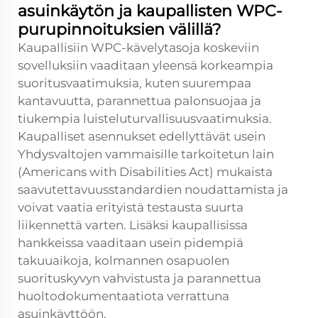
asuinkäytön ja kaupallisten WPC-
purupinnoituksien välillä?
Kaupallisiin WPC-kävelytasoja koskeviin
sovelluksiin vaaditaan yleensä korkeampia
suoritusvaatimuksia, kuten suurempaa
kantavuutta, parannettua palonsuojaa ja
tiukempia luisteluturvallisuusvaatimuksia.
Kaupalliset asennukset edellyttävät usein
Yhdysvaltojen vammaisille tarkoitetun lain
(Americans with Disabilities Act) mukaista
saavutettavuusstandardien noudattamista ja
voivat vaatia erityistä testausta suurta
liikennettä varten. Lisäksi kaupallisissa
hankkeissa vaaditaan usein pidempiä
takuuaikoja, kolmannen osapuolen
suorituskyvyn vahvistusta ja parannettua
huoltodokumentaatiota verrattuna
asuinkäyttöön.