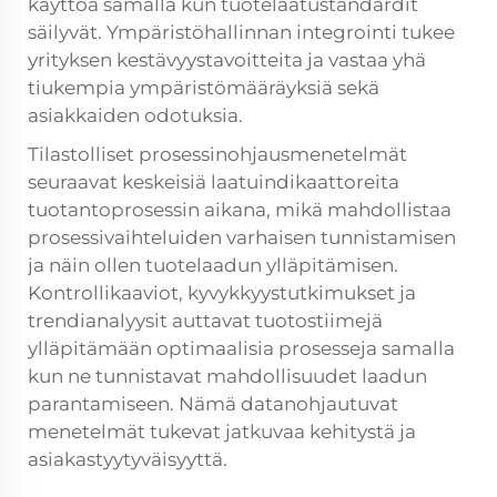
käyttöä samalla kun tuotelaatustandardit
säilyvät. Ympäristöhallinnan integrointi tukee
yrityksen kestävyystavoitteita ja vastaa yhä
tiukempia ympäristömääräyksiä sekä
asiakkaiden odotuksia.
Tilastolliset prosessinohjausmenetelmät
seuraavat keskeisiä laatuindikaattoreita
tuotantoprosessin aikana, mikä mahdollistaa
prosessivaihteluiden varhaisen tunnistamisen
ja näin ollen tuotelaadun ylläpitämisen.
Kontrollikaaviot, kyvykkyystutkimukset ja
trendianalyysit auttavat tuotostiimejä
ylläpitämään optimaalisia prosesseja samalla
kun ne tunnistavat mahdollisuudet laadun
parantamiseen. Nämä datanohjautuvat
menetelmät tukevat jatkuvaa kehitystä ja
asiakastyytyväisyyttä.