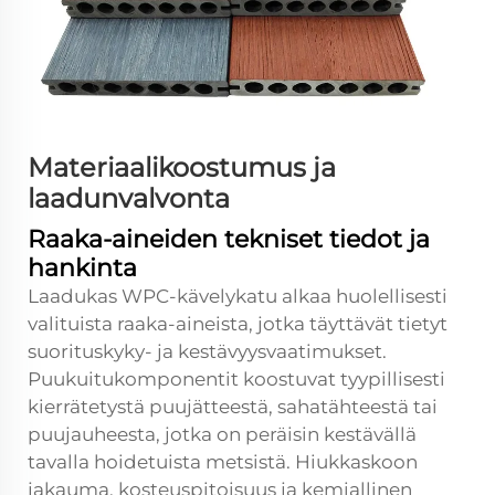
Materiaalikoostumus ja
laadunvalvonta
Raaka-aineiden tekniset tiedot ja
hankinta
Laadukas WPC-kävelykatu alkaa huolellisesti
valituista raaka-aineista, jotka täyttävät tietyt
suorituskyky- ja kestävyysvaatimukset.
Puukuitukomponentit koostuvat tyypillisesti
kierrätetystä puujätteestä, sahatähteestä tai
puujauheesta, jotka on peräisin kestävällä
tavalla hoidetuista metsistä. Hiukkaskoon
jakauma, kosteuspitoisuus ja kemiallinen