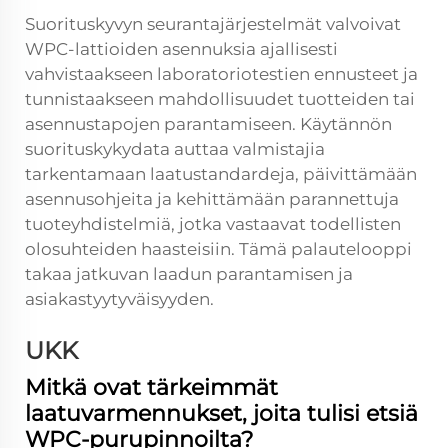
Suorituskyvyn seurantajärjestelmät valvoivat
WPC-lattioiden asennuksia ajallisesti
vahvistaakseen laboratoriotestien ennusteet ja
tunnistaakseen mahdollisuudet tuotteiden tai
asennustapojen parantamiseen. Käytännön
suorituskykydata auttaa valmistajia
tarkentamaan laatustandardeja, päivittämään
asennusohjeita ja kehittämään parannettuja
tuoteyhdistelmiä, jotka vastaavat todellisten
olosuhteiden haasteisiin. Tämä palautelooppi
takaa jatkuvan laadun parantamisen ja
asiakastyytyväisyyden.
UKK
Mitkä ovat tärkeimmät
laatuvarmennukset, joita tulisi etsiä
WPC-purupinnoilta?