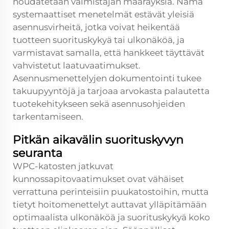
noudatetaan valmistajan määräyksiä. Nämä
systemaattiset menetelmät estävät yleisiä
asennusvirheitä, jotka voivat heikentää
tuotteen suorituskykyä tai ulkonäköä, ja
varmistavat samalla, että hankkeet täyttävät
vahvistetut laatuvaatimukset.
Asennusmenettelyjen dokumentointi tukee
takuupyyntöjä ja tarjoaa arvokasta palautetta
tuotekehitykseen sekä asennusohjeiden
tarkentamiseen.
Pitkän aikavälin suorituskyvyn
seuranta
WPC-katosten jatkuvat
kunnossapitovaatimukset ovat vähäiset
verrattuna perinteisiin puukatostoihin, mutta
tietyt hoitomenettelyt auttavat ylläpitämään
optimaalista ulkonäköä ja suorituskykyä koko