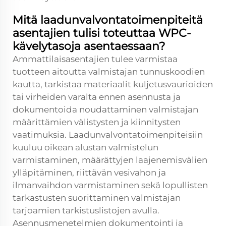
Mitä laadunvalvontatoimenpiteitä
asentajien tulisi toteuttaa WPC-
kävelytasoja asentaessaan?
Ammattilaisasentajien tulee varmistaa
tuotteen aitoutta valmistajan tunnuskoodien
kautta, tarkistaa materiaalit kuljetusvaurioiden
tai virheiden varalta ennen asennusta ja
dokumentoida noudattaminen valmistajan
määrittämien välistysten ja kiinnitysten
vaatimuksia. Laadunvalvontatoimenpiteisiin
kuuluu oikean alustan valmistelun
varmistaminen, määrättyjen laajenemisvälien
ylläpitäminen, riittävän vesivahon ja
ilmanvaihdon varmistaminen sekä lopullisten
tarkastusten suorittaminen valmistajan
tarjoamien tarkistuslistojen avulla.
Asennusmenetelmien dokumentointi ja