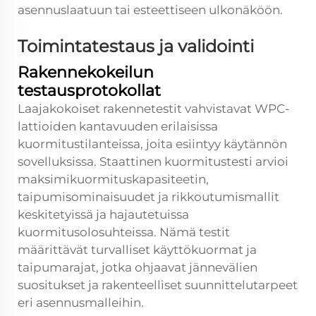
asennuslaatuun tai esteettiseen ulkonäköön.
Toimintatestaus ja validointi
Rakennekokeilun
testausprotokollat
Laajakokoiset rakennetestit vahvistavat WPC-
lattioiden kantavuuden erilaisissa
kuormitustilanteissa, joita esiintyy käytännön
sovelluksissa. Staattinen kuormitustesti arvioi
maksimikuormituskapasiteetin,
taipumisominaisuudet ja rikkoutumismallit
keskitetyissä ja hajautetuissa
kuormitusolosuhteissa. Nämä testit
määrittävät turvalliset käyttökuormat ja
taipumarajat, jotka ohjaavat jännevälien
suositukset ja rakenteelliset suunnittelutarpeet
eri asennusmalleihin.