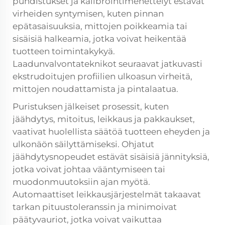
puhdistukset ja kalibrointimenettelyt estävät
virheiden syntymisen, kuten pinnan
epätasaisuuksia, mittojen poikkeamia tai
sisäisiä halkeamia, jotka voivat heikentää
tuotteen toimintakykyä.
Laadunvalvontateknikot seuraavat jatkuvasti
ekstrudoitujen profiilien ulkoasun virheitä,
mittojen noudattamista ja pintalaatua.
Puristuksen jälkeiset prosessit, kuten
jäähdytys, mitoitus, leikkaus ja pakkaukset,
vaativat huolellista säätöä tuotteen eheyden ja
ulkonäön säilyttämiseksi. Ohjatut
jäähdytysnopeudet estävät sisäisiä jännityksiä,
jotka voivat johtaa vääntymiseen tai
muodonmuutoksiin ajan myötä.
Automaattiset leikkausjärjestelmät takaavat
tarkan pituustoleranssin ja minimoivat
päätyvauriot, jotka voivat vaikuttaa