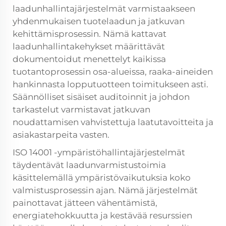
laadunhallintajärjestelmät varmistaakseen
yhdenmukaisen tuotelaadun ja jatkuvan
kehittämisprosessin. Nämä kattavat
laadunhallintakehykset määrittävät
dokumentoidut menettelyt kaikissa
tuotantoprosessin osa-alueissa, raaka-aineiden
hankinnasta lopputuotteen toimitukseen asti.
Säännölliset sisäiset auditoinnit ja johdon
tarkastelut varmistavat jatkuvan
noudattamisen vahvistettuja laatutavoitteita ja
asiakastarpeita vasten.
ISO 14001 -ympäristöhallintajärjestelmät
täydentävät laadunvarmistustoimia
käsittelemällä ympäristövaikutuksia koko
valmistusprosessin ajan. Nämä järjestelmät
painottavat jätteen vähentämistä,
energiatehokkuutta ja kestävää resurssien