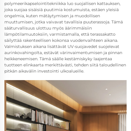
polymeerikapselointitekniikka luo suojallisen kattauksen,
joka suojaa sisäisiä puutimia kostumuista, estäen yleisiä
ongelmia, kuten mätäytymisen ja muodollisen
muuttumisen, jotka vaivavat tavallisia puuterassoja. Tämä
sääturvallisuus ulottuu myös äärimmäisiin
lämpötilamuutoksiin, varmistamalla, että terassakatto
säilyttää rakenteellisen kokonsa vuodenvaihteen aikana.
Valmistuksen aikana lisättävät UV-suojavedet suojelevat
aurinkovahingolta, estävät värinvaimentumisen ja pinnan
heikkeneemisen. Tämä säälle kestämiskyky laajentaa
tuotteen elinkaarta merkittävästi, tehden siitä taloudellinen
pitkän aikavälin investointi ulkoalueille.