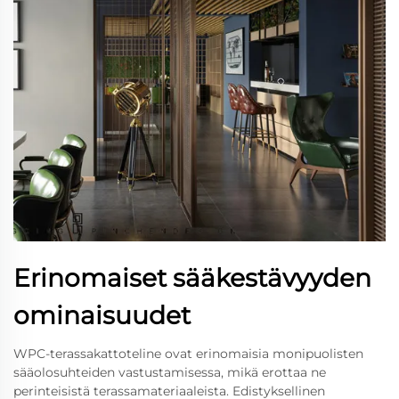
Erinomaiset sääkestävyyden
ominaisuudet
WPC-terassakattoteline ovat erinomaisia monipuolisten
sääolosuhteiden vastustamisessa, mikä erottaa ne
perinteisistä terassamateriaaleista. Edistyksellinen