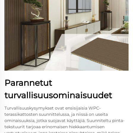
Parannetut
turvallisuusominaisuudet
Turvallisuuskysymykset ovat ensisijaisia WPC-
terassikattosten suunnittelussa, ja niissä on useita
ominaisuuksia, jotka suojavat käyttäjiä. Suunniteltu pinta-
tekstuurit tarjoaa erinomaisen hiekkaantumisen