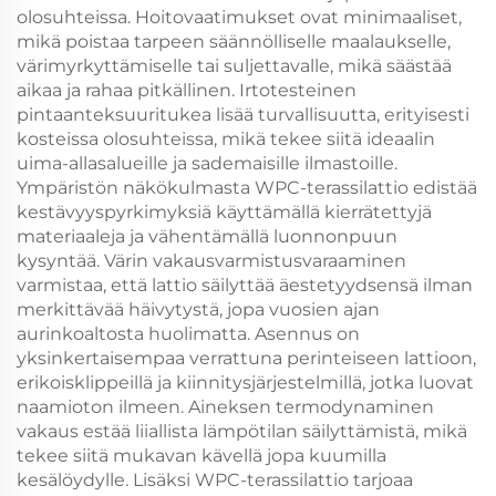
olosuhteissa. Hoitovaatimukset ovat minimaaliset,
mikä poistaa tarpeen säännölliselle maalaukselle,
värimyrkyttämiselle tai suljettavalle, mikä säästää
aikaa ja rahaa pitkällinen. Irtotesteinen
pintaanteksuuritukea lisää turvallisuutta, erityisesti
kosteissa olosuhteissa, mikä tekee siitä ideaalin
uima-allasalueille ja sademaisille ilmastoille.
Ympäristön näkökulmasta WPC-terassilattio edistää
kestävyyspyrkimyksiä käyttämällä kierrätettyjä
materiaaleja ja vähentämällä luonnonpuun
kysyntää. Värin vakausvarmistusvaraaminen
varmistaa, että lattio säilyttää äestetyydsensä ilman
merkittävää häivytystä, jopa vuosien ajan
aurinkoaltosta huolimatta. Asennus on
yksinkertaisempaa verrattuna perinteiseen lattioon,
erikoisklippeillä ja kiinnitysjärjestelmillä, jotka luovat
naamioton ilmeen. Aineksen termodynaminen
vakaus estää liiallista lämpötilan säilyttämistä, mikä
tekee siitä mukavan kävellä jopa kuumilla
kesälöydylle. Lisäksi WPC-terassilattio tarjoaa