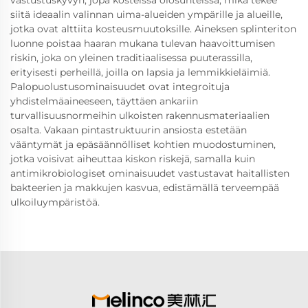
vastustuskyvyn, jopa kosteissa olosuhteissa, mikä tekee
siitä ideaalin valinnan uima-alueiden ympärille ja alueille,
jotka ovat alttiita kosteusmuutoksille. Aineksen splinteriton
luonne poistaa haaran mukana tulevan haavoittumisen
riskin, joka on yleinen traditiaalisessa puuterassilla,
erityisesti perheillä, joilla on lapsia ja lemmikkieläimiä.
Palopuolustusominaisuudet ovat integroituja
yhdistelmäaineeseen, täyttäen ankariin
turvallisuusnormeihin ulkoisten rakennusmateriaalien
osalta. Vakaan pintastruktuurin ansiosta estetään
vääntymät ja epäsäännölliset kohtien muodostuminen,
jotka voisivat aiheuttaa kiskon riskejä, samalla kuin
antimikrobiologiset ominaisuudet vastustavat haitallisten
bakteerien ja makkujen kasvua, edistämällä terveempää
ulkoiluympäristöä.