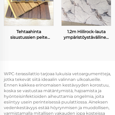
Tehtaahinta
1.2m Hiilirock-lauta
sisustussien peite
ympäristöystävällinen
vesiprotektiolla
korkean kirkkauden
liekkeen estäjällä WPC
marmoriseamaton
taide louviere tausta
joustava bambuksihiili
luksus suunnittelu
seinälappu
kanava paneleja
sisustuspaneeli
WPC-terassilattio tarjoaa lukuisia vetoargumentteja,
jotka tekevät siitä ideaalin valinnan ulkoalueille.
Ennen kaikkea erinomaisen kestävyyden korostuu,
koska se vastustaa mätäntymistä, hajoamista ja
hyönteisinfektioiden aiheuttamia ongelmia, joita
esiintyy usein perinteisessä puulattiossa. Aineksen
vedenkestävyys estää höyrynmisen ja muodollisen,
varmistamalla mitallisen vakauden jopa kosteissa