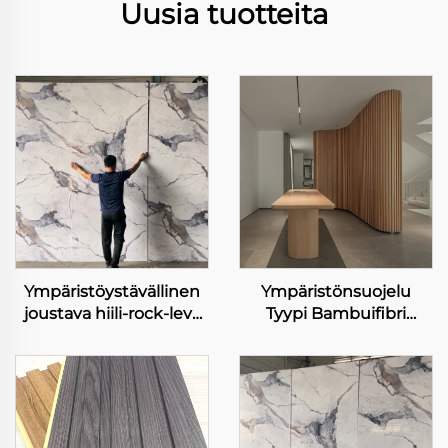
Uusia tuotteita
Ympäristöystävällinen
Ympäristönsuojelu
joustava hiili-rock-levy
Tyypi Bambuifibri
raskas metalli ilman
Seinäkanta Vesiestevä
laseripainettu joustava
ja helposti
bambuksihiili-kuito
puhdistettava sisäinen
seinälappu
koriste seinäkanta