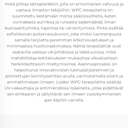
mikä johtaa lattiaplankkiin, jolla on erinomainen vahvuus ja
vastaus ilmaston tekijöihin. WPC-terassilattia on
suunniteltu kestämään monia sääolosuhteita, kuten
voimakasta aurinkoa ja runsasta sademäärää, ilman
kuorsaantumista, hajontaa tai värisiirtymistä. Pinta sisältää
sofistikoivan puitervaisukuvion, joka imitoi luonnonpuuta
samalla tarjoatta paremman kitkimisvastuksen ja
minimaalisia huoltovaatimuksia. Nämä terassilattiat ovat
saatavilla useissa värijohdoissa ja tekstuurissa, mikä
mahdollistaa kotitalouksien mukauttaa ulkoalueitaan
henkilökohtaisiin mieltymisiinsä. Asennusprosessi on
helpottunut innovatiivisten lukitusjärjestelmien ja
piilotettujen kiinnityselinten avulla, varmistamalla siistin ja
ammattimaisen ilmeen. Lisäksi WPC-terassilattia sisältää
UV-vakauttajia ja antimikrobisia lisäaineita, jotka pidättävät
sen elinkaaren ja säilyttävät sen ilmeen vuosikymmenien
ajan käytön varrella.