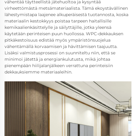
vähentää täytteellistä jätehuoltoa ja kysyntää
virheettömästä metsämateriaalista. Tämä ekoystävällinen
lähestymistapa laajenee alkuperäisestä tuotannosta, koska
materiaalin kestokkyys poistaa tarpeen haitallisille
kemikaalienkäsittelylle ja säilyttäjille, jotka yleensä
käytetään perinteisen puun huollossa. WPC-dekkauksen
pitkäkestoisuus edistää myös ympäristönsuojelua
vähentämällä korvaamisen ja hävittämisen taajuutta.
Lisäksi valmistusprosessi on suunniteltu niin, että se
minimoi jätettä ja energiankulutusta, mikä johtaa
pienempään hiilijalanjälkeen verrattuna perinteisiin
dekkauksiemme materiaaleihin.