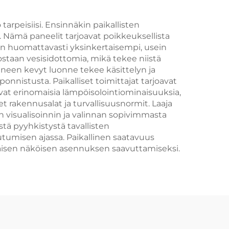
tarpeisiisi. Ensinnäkin paikallisten
. Nämä paneelit tarjoavat poikkeuksellista
on huomattavasti yksinkertaisempi, usein
staan vesisidottomia, mikä tekee niistä
 Aineen kevyt luonne tekee käsittelyn ja
nnistusta. Paikalliset toimittajat tarjoavat
avat erinomaisia lämpöisolointiominaisuuksia,
t rakennusalat ja turvallisuusnormit. Laaja
än visualisoinnin ja valinnan sopivimmasta
stä pyyhkistystä tavallisten
tumisen ajassa. Paikallinen saatavuus
maisen näköisen asennuksen saavuttamiseksi.