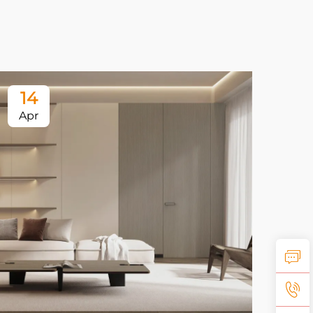
14
1
Apr
Ap