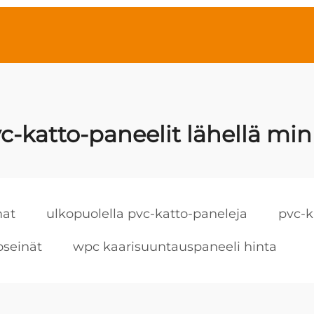
c-katto-paneelit lähellä mi
mat
ulkopuolella pvc-katto-paneleja
pvc-k
oseinät
wpc kaarisuuntauspaneeli hinta