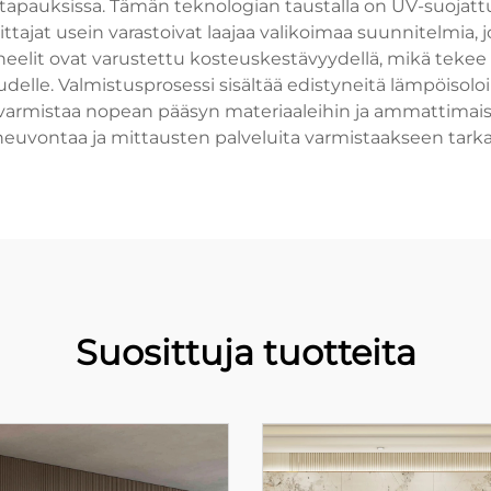
lutapauksissa. Tämän teknologian taustalla on UV-suojatt
tajat usein varastoivat laajaa valikoimaa suunnitelmia, joi
eelit ovat varustettu kosteuskestävyydellä, mikä tekee niis
eudelle. Valmistusprosessi sisältää edistyneitä lämpöisolo
 varmistaa nopean pääsyn materiaaleihin ja ammattimais
neuvontaa ja mittausten palveluita varmistaakseen tark
Suosittuja tuotteita