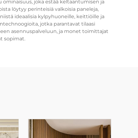
u ominaisuus, joka estää keltaantumisen ja
sta löytyy perinteisiä valkoisia paneleja,
tä ideaalisia kylpyhuoneille, keittiöille ja
intechnoogioita, jotka parantavat tilaasi
een asennuspalveluun, ja monet toimittajat
at sopimat.