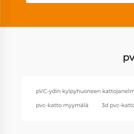
pv
pVC-ydin kylpyhuoneen kattojanel
pvc-katto myymälä
3d pvc-katt