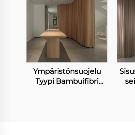
Ympäristönsuojelu
Sis
Tyypi Bambuifibri
se
Seinäkanta Vesiestevä
il
ja helposti
puhdistettava
sisäinen koriste
seinäkanta