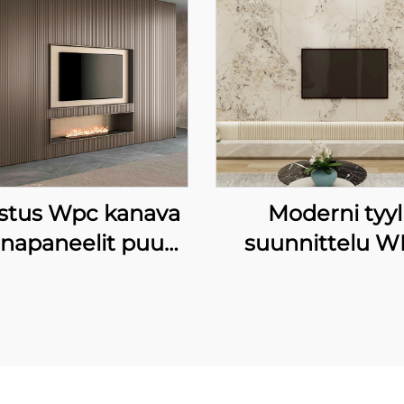
ustus Wpc kanava
Moderni tyyl
inapaneelit puu
suunnittelu 
ma sisustus pvc
seinäpaneel
seinapaneelit
marjalankkuine
taustapaneel
huoneeseen TV t