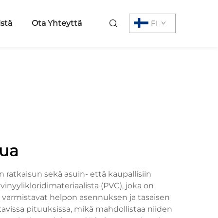
istä
Ota Yhteyttä
FI
nua
n ratkaisun sekä asuin- että kaupallisiin
nyylikloridimateriaalista (PVC), joka on
tka varmistavat helpon asennuksen ja tasaisen
avissa pituuksissa, mikä mahdollistaa niiden