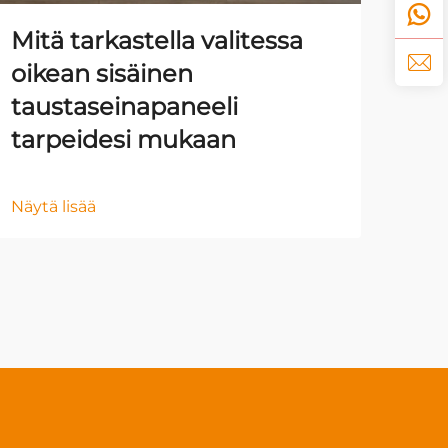
Mitä tarkastella valitessa
Sis
oikean sisäinen
sei
taustaseinapaneeli
es
tarpeidesi mukaan
Näyt
Näytä lisää