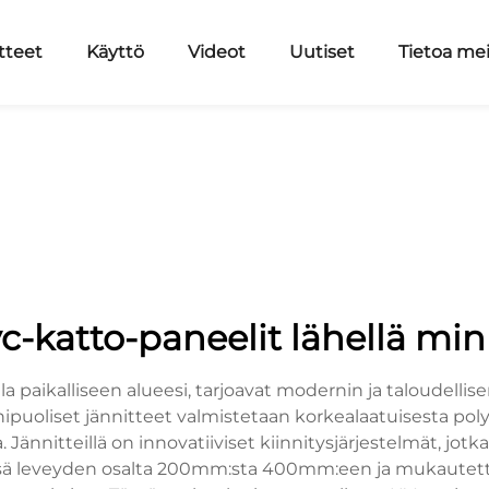
tteet
Käyttö
Videot
Uutiset
Tietoa me
c-katto-paneelit lähellä mi
la paikalliseen alueesi, tarjoavat modernin ja taloudellise
uoliset jännitteet valmistetaan korkealaatuisesta polyvi
 Jännitteillä on innovatiiviset kiinnitysjärjestelmät, jo
eensä leveyden osalta 200mm:sta 400mm:een ja mukautett