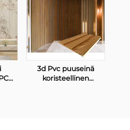
i
3d Pvc puuseinä
WPC
koristeellinen
i
metallideckki
n TV
fiberboard
i
seinäpaneeli
austa