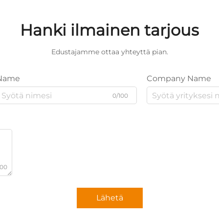
Hanki ilmainen tarjous
Edustajamme ottaa yhteyttä pian.
Name
Company Name
0/100
000
Lähetä