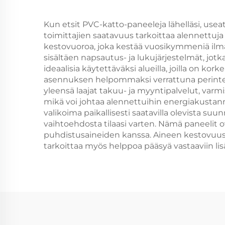
Kun etsit PVC-katto-paneeleja lähelläsi, useat
toimittajien saatavuus tarkoittaa alennettuj
kestovuoroa, joka kestää vuosikymmeniä ilma
sisältäen napsautus- ja lukujärjestelmät, jo
ideaalisia käytettäväksi alueilla, joilla on k
asennuksen helpommaksi verrattuna perinteisii
yleensä laajat takuu- ja myyntipalvelut, varm
mikä voi johtaa alennettuihin energiakustannu
valikoima paikallisesti saatavilla olevista su
vaihtoehdosta tilaasi varten. Nämä paneelit ov
puhdistusaineiden kanssa. Aineen kestovuus v
tarkoittaa myös helppoa pääsyä vastaaviin l