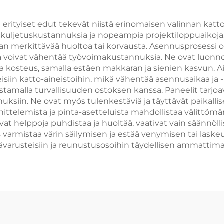
 erityiset edut tekevät niistä erinomaisen valinnan katto 
a kuljetuskustannuksia ja nopeampia projektiloppuaikoja
n merkittävää huoltoa tai korvausta. Asennusprosessi 
tka voivat vähentää työvoimakustannuksia. Ne ovat luonno
orkea kosteus, samalla estäen makkaran ja sienien kasvun.
n katto-aineistoihin, mikä vähentää asennusaikaa ja -po
istamalla turvallisuuden ostoksen kanssa. Paneelit tarjo
ksiin. Ne ovat myös tulenkestäviä ja täyttävät paikallise
unnittelemista ja pinta-asetteluista mahdollistaa välittöm
at helppoja puhdistaa ja huoltää, vaativat vain säännölli
armistaa värin säilymisen ja estää venymisen tai laskeu
isävarusteisiin ja reunustusosoihin täydellisen ammatti