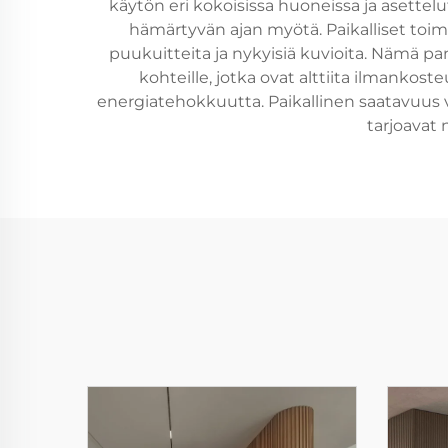
käytön eri kokoisissa huoneissa ja asette
hämärtyvän ajan myötä. Paikalliset toimit
puukuitteita ja nykyisiä kuvioita. Nämä pan
kohteille, jotka ovat alttiita ilmankost
energiatehokkuutta. Paikallinen saatavuus
tarjoavat 