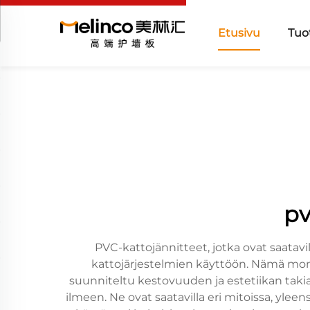
Etusivu
Tuo
pv
PVC-kattojännitteet, jotka ovat saatavil
kattojärjestelmien käyttöön. Nämä monip
suunniteltu kestovuuden ja estetiikan takia.
ilmeen. Ne ovat saatavilla eri mitoissa, yl