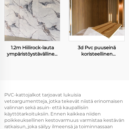
paneeli
taustaseinä
1.2m Hiilirock-lauta
3d Pvc puuseinä
ympäristöystävällinen
koristeellinen
korkean kirkkauden
metallideckki
marmoriseamaton
fiberboard seinäpaneeli
joustava bambuksihiili
seinälappu
sisustuspaneeli
PVC-kattojalkot tarjoavat lukuisia
vetoargumentteja, jotka tekevät niistä erinomaisen
valinnan sekä asuin- että kaupallisiin
käyttötarkoituksiin. Ennen kaikkea niiden
poikkeuksellinen kestovarmuus varmistaa kestävän
ratkaisun, joka säilyy ilmeensä ja toiminnassaan