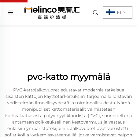
FI
pvc-katto myymälä
PVC-kattojalkovuoret edustavat modernia ratkaisua
sisäisten kattojen käyttötarkoituksiin, tarjoamalla loistavan
yhdistelmän ilmeellisyydestä ja toiminnallisudesta. Nämä
monipuoliset kattomateriaalit valmistetaan
korkealaatuisesta polyvinyylikloridista (PVC), suunniteltuna
antamaan poikkeuksellinen kestovarmuus ja vastaus
erilaisiin ympäristötekijöihin. Jalkovuoret ovat varustettu
sofistikoilla kytkemissysteemeillä, jotka varmistavat helpon