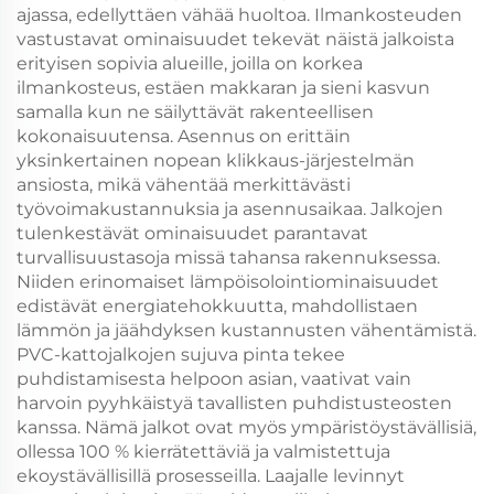
ajassa, edellyttäen vähää huoltoa. Ilmankosteuden
vastustavat ominaisuudet tekevät näistä jalkoista
erityisen sopivia alueille, joilla on korkea
ilmankosteus, estäen makkaran ja sieni kasvun
samalla kun ne säilyttävät rakenteellisen
kokonaisuutensa. Asennus on erittäin
yksinkertainen nopean klikkaus-järjestelmän
ansiosta, mikä vähentää merkittävästi
työvoimakustannuksia ja asennusaikaa. Jalkojen
tulenkestävät ominaisuudet parantavat
turvallisuustasoja missä tahansa rakennuksessa.
Niiden erinomaiset lämpöisolointiominaisuudet
edistävät energiatehokkuutta, mahdollistaen
lämmön ja jäähdyksen kustannusten vähentämistä.
PVC-kattojalkojen sujuva pinta tekee
puhdistamisesta helpoon asian, vaativat vain
harvoin pyyhkäistyä tavallisten puhdistusteosten
kanssa. Nämä jalkot ovat myös ympäristöystävällisiä,
ollessa 100 % kierrätettäviä ja valmistettuja
ekoystävällisillä prosesseilla. Laajalle levinnyt