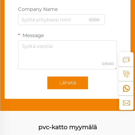
Company Name
0/200
Message
0/1000
Lähetä
pvc-katto myymälä