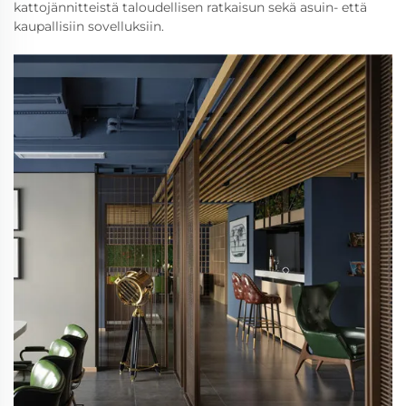
kattojännitteistä taloudellisen ratkaisun sekä asuin- että
kaupallisiin sovelluksiin.