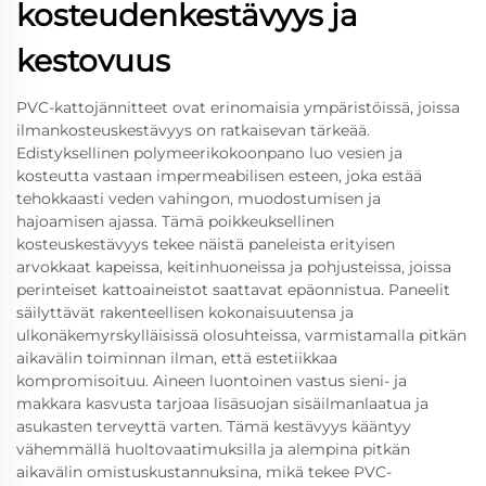
kosteudenkestävyys ja
kestovuus
PVC-kattojännitteet ovat erinomaisia ympäristöissä, joissa
ilmankosteuskestävyys on ratkaisevan tärkeää.
Edistyksellinen polymeerikokoonpano luo vesien ja
kosteutta vastaan impermeabilisen esteen, joka estää
tehokkaasti veden vahingon, muodostumisen ja
hajoamisen ajassa. Tämä poikkeuksellinen
kosteuskestävyys tekee näistä paneleista erityisen
arvokkaat kapeissa, keitinhuoneissa ja pohjusteissa, joissa
perinteiset kattoaineistot saattavat epäonnistua. Paneelit
säilyttävät rakenteellisen kokonaisuutensa ja
ulkonäkemyrskylläisissä olosuhteissa, varmistamalla pitkän
aikavälin toiminnan ilman, että estetiikkaa
kompromisoituu. Aineen luontoinen vastus sieni- ja
makkara kasvusta tarjoaa lisäsuojan sisäilmanlaatua ja
asukasten terveyttä varten. Tämä kestävyys kääntyy
vähemmällä huoltovaatimuksilla ja alempina pitkän
aikavälin omistuskustannuksina, mikä tekee PVC-