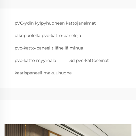
pVC-ydin kylpyhuoneen kattojanelmat
ulkopuolella pvc-katto-paneleja
pvc-katto-paneelit lähellä minua
pvc-katto myymälä
3d pvc-kattoseinät
kaarispaneeli makuuhuone