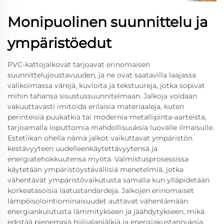
Monipuolinen suunnittelu ja
ympäristöedut
PVC-kattojalkovat tarjoavat erinomaisen
suunnittelujoustavuuden, ja ne ovat saatavilla laajassa
valikoimassa värejä, kuvioita ja tekstuureja, jotka sopivat
mihin tahansa sisustussuunnitelmaan. Jalkoja voidaan
vakuuttavasti imitoida erilaisia materiaaleja, kuten
perinteisiä puukatkia tai modernia metallipinta-aarteista,
tarjoamalla loputtomia mahdollisuuksia luovalle ilmaisulle.
Estetiikan ohella nämä jalkot vaikuttavat ympäristön
kestävyyteen uudelleenkäytettävyytensä ja
energiatehokkuutensa myötä. Valmistusprosessissa
käytetään ympäristöystävällisiä menetelmiä, jotka
vähentävät ympäristövaikutusta samalla kun ylläpidetään
korkeatasoisia laatustandardeja. Jalkojen erinomaiset
lämpöisolointiominaisuudet auttavat vähentämään
energiankulutusta lämmitykseen ja jäähdytykseen, mikä
edistää pienempiä hiilijalanjälkiä ja energiakustannuksia.