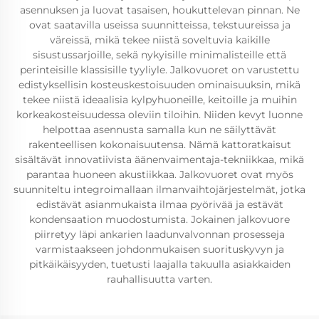
asennuksen ja luovat tasaisen, houkuttelevan pinnan. Ne
ovat saatavilla useissa suunnitteissa, tekstuureissa ja
väreissä, mikä tekee niistä soveltuvia kaikille
sisustussarjoille, sekä nykyisille minimalisteille että
perinteisille klassisille tyyliyle. Jalkovuoret on varustettu
edistyksellisin kosteuskestoisuuden ominaisuuksin, mikä
tekee niistä ideaalisia kylpyhuoneille, keitoille ja muihin
korkeakosteisuudessa oleviin tiloihin. Niiden kevyt luonne
helpottaa asennusta samalla kun ne säilyttävät
rakenteellisen kokonaisuutensa. Nämä kattoratkaisut
sisältävät innovatiivista äänenvaimentaja-tekniikkaa, mikä
parantaa huoneen akustiikkaa. Jalkovuoret ovat myös
suunniteltu integroimallaan ilmanvaihtojärjestelmät, jotka
edistävät asianmukaista ilmaa pyörivää ja estävät
kondensaation muodostumista. Jokainen jalkovuore
piirretyy läpi ankarien laadunvalvonnan prosesseja
varmistaakseen johdonmukaisen suorituskyvyn ja
pitkäikäisyyden, tuetusti laajalla takuulla asiakkaiden
rauhallisuutta varten.