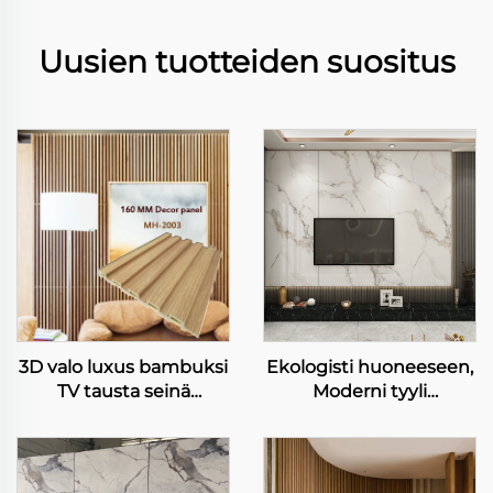
Uusien tuotteiden suositus
3D valo luxus bambuksi
Ekologisti huoneeseen,
TV tausta seinä
Moderni tyyli
integroitu
suunnittelu WPC
puuseinäpaneeli
seinäpaneeli TV
moderni yksinkertainen
taustapaneeli
huone seinä muu
marjalankkuinen TV