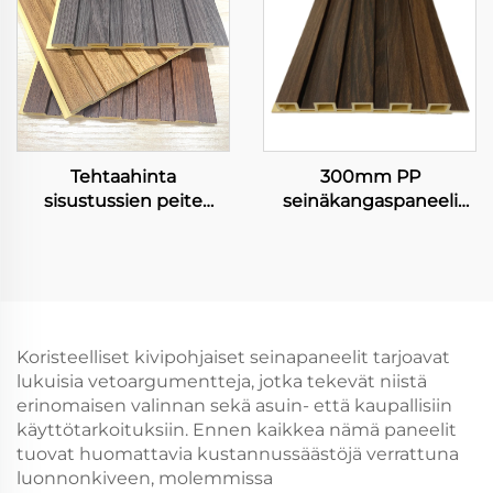
Elokuva WPC-
Seinapaneelit Kiinteät
Paneelit
Tehtaahinta
300mm PP
sisustussien peite
seinäkangaspaneeli
vesiprotektiolla
laajalti käytetty
liekkeen estäjällä WPC
integroitu seinäkangas
taide louviere tausta
sisustuspaneeli
luksus suunnittelu
kanava paneleja
Koristeelliset kivipohjaiset seinapaneelit tarjoavat
lukuisia vetoargumentteja, jotka tekevät niistä
erinomaisen valinnan sekä asuin- että kaupallisiin
käyttötarkoituksiin. Ennen kaikkea nämä paneelit
tuovat huomattavia kustannussäästöjä verrattuna
luonnonkiveen, molemmissa