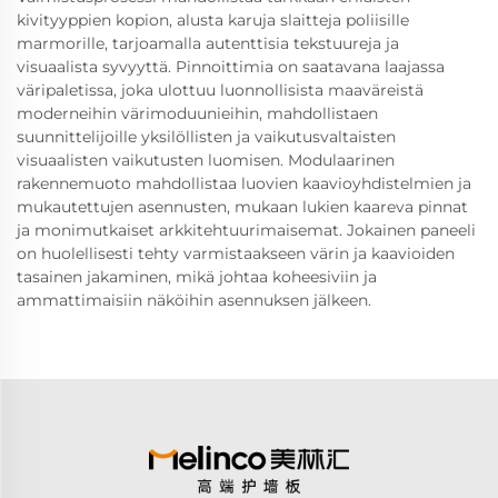
kivityyppien kopion, alusta karuja slaitteja poliisille
marmorille, tarjoamalla autenttisia tekstuureja ja
visuaalista syvyyttä. Pinnoittimia on saatavana laajassa
väripaletissa, joka ulottuu luonnollisista maaväreistä
moderneihin värimoduunieihin, mahdollistaen
suunnittelijoille yksilöllisten ja vaikutusvaltaisten
visuaalisten vaikutusten luomisen. Modulaarinen
rakennemuoto mahdollistaa luovien kaavioyhdistelmien ja
mukautettujen asennusten, mukaan lukien kaareva pinnat
ja monimutkaiset arkkitehtuurimaisemat. Jokainen paneeli
on huolellisesti tehty varmistaakseen värin ja kaavioiden
tasainen jakaminen, mikä johtaa koheesiviin ja
ammattimaisiin näköihin asennuksen jälkeen.