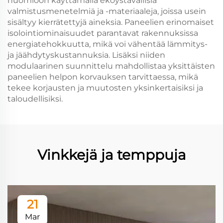
huomioon käyttämällä ekoystävällisiä
valmistusmenetelmiä ja -materiaaleja, joissa usein
sisältyy kierrätettyjä aineksia. Paneelien erinomaiset
isolointiominaisuudet parantavat rakennuksissa
energiatehokkuutta, mikä voi vähentää lämmitys-
ja jäähdytyskustannuksia. Lisäksi niiden
modulaarinen suunnittelu mahdollistaa yksittäisten
paneelien helpon korvauksen tarvittaessa, mikä
tekee korjausten ja muutosten yksinkertaisiksi ja
taloudellisiksi.
Vinkkejä ja temppuja
21
Mar