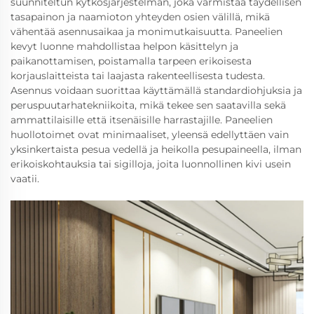
suunniteltun kytkösjärjestelmän, joka varmistaa täydellisen
tasapainon ja naamioton yhteyden osien välillä, mikä
vähentää asennusaikaa ja monimutkaisuutta. Paneelien
kevyt luonne mahdollistaa helpon käsittelyn ja
paikanottamisen, poistamalla tarpeen erikoisesta
korjauslaitteista tai laajasta rakenteellisesta tudesta.
Asennus voidaan suorittaa käyttämällä standardiohjuksia ja
peruspuutarhatekniikoita, mikä tekee sen saatavilla sekä
ammattilaisille että itsenäisille harrastajille. Paneelien
huollotoimet ovat minimaaliset, yleensä edellyttäen vain
yksinkertaista pesua vedellä ja heikolla pesupaineella, ilman
erikoiskohtauksia tai sigilloja, joita luonnollinen kivi usein
vaatii.