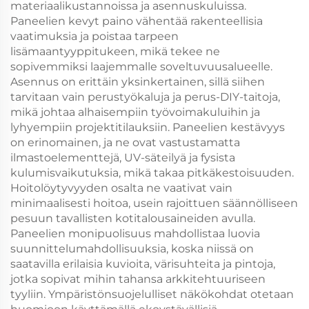
materiaalikustannoissa ja asennuskuluissa.
Paneelien kevyt paino vähentää rakenteellisia
vaatimuksia ja poistaa tarpeen
lisämaantyyppitukeen, mikä tekee ne
sopivemmiksi laajemmalle soveltuvuusalueelle.
Asennus on erittäin yksinkertainen, sillä siihen
tarvitaan vain perustyökaluja ja perus-DIY-taitoja,
mikä johtaa alhaisempiin työvoimakuluihin ja
lyhyempiin projektitilauksiin. Paneelien kestävyys
on erinomainen, ja ne ovat vastustamatta
ilmastoelementtejä, UV-säteilyä ja fysista
kulumisvaikutuksia, mikä takaa pitkäkestoisuuden.
Hoitolöytyvyyden osalta ne vaativat vain
minimaalisesti hoitoa, usein rajoittuen säännölliseen
pesuun tavallisten kotitalousaineiden avulla.
Paneelien monipuolisuus mahdollistaa luovia
suunnittelumahdollisuuksia, koska niissä on
saatavilla erilaisia kuvioita, värisuhteita ja pintoja,
jotka sopivat mihin tahansa arkkitehtuuriseen
tyyliin. Ympäristönsuojelulliset näkökohdat otetaan