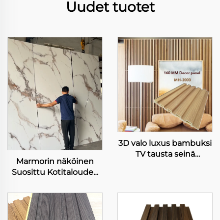
Uudet tuotet
3D valo luxus bambuksi
TV tausta seinä
Marmorin näköinen
integroitu
Suosittu Kotitalouden
puuseinäpaneeli
Remontti Seinälappu
moderni yksinkertainen
Korkean Kirkkaan
huone seinä muu
Vaikutuksen
paneeli
Tekstuurinen PET-