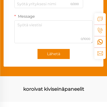
0/200
Message
0/1000
Lähetä
koroivat kiviseinäpaneelit