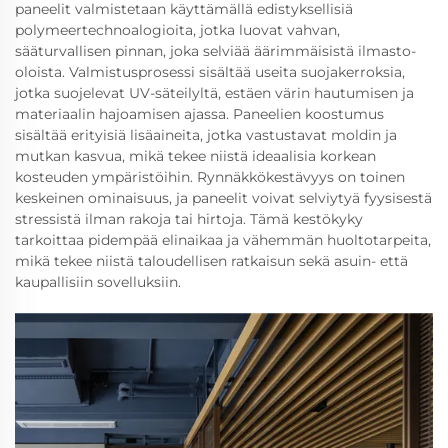
paneelit valmistetaan käyttämällä edistyksellisiä
polymeertechnoalogioita, jotka luovat vahvan,
sääturvallisen pinnan, joka selviää äärimmäisistä ilmasto-
oloista. Valmistusprosessi sisältää useita suojakerroksia,
jotka suojelevat UV-säteilyltä, estäen värin hautumisen ja
materiaalin hajoamisen ajassa. Paneelien koostumus
sisältää erityisiä lisäaineita, jotka vastustavat moldin ja
mutkan kasvua, mikä tekee niistä ideaalisia korkean
kosteuden ympäristöihin. Rynnäkkökestävyys on toinen
keskeinen ominaisuus, ja paneelit voivat selviytyä fyysisestä
stressistä ilman rakoja tai hirtoja. Tämä kestökyky
tarkoittaa pidempää elinaikaa ja vähemmän huoltotarpeita,
mikä tekee niistä taloudellisen ratkaisun sekä asuin- että
kaupallisiin sovelluksiin.