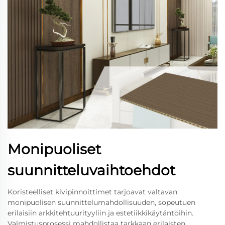
Monipuoliset
suunnitteluvaihtoehdot
Koristeelliset kivipinnoittimet tarjoavat valtavan
monipuolisen suunnittelumahdollisuuden, sopeutuen
erilaisiin arkkitehtuurityyliin ja estetiikkikäytäntöihin.
Valmistusprosessi mahdollistaa tarkkaan erilaisten