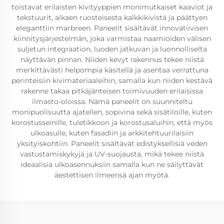
toistavat erilaisten kivityyppien monimutkaiset kaaviot ja
tekstuurit, alkaen ruosteisesta kalkkikivistä ja päättyen
eleganttiin marbreen. Paneelit sisältävät innovatiivisen
kiinnitysjärjestelmän, joka varmistaa naamioiden välisen
suljetun integraation, luoden jatkuvan ja luonnolliselta
näyttävän pinnan. Niiden kevyt rakennus tekee niistä
merkittävästi helpompia käsitellä ja asentaa verrattuna
perinteisiin kivimateriaaleihin, samalla kun niiden kestävä
rakenne takaa pitkäjänteisen toimivuuden erilaisissa
ilmasto-oloissa. Nämä paneelit on suunniteltu
monipuolisuutta ajatellen, sopivina sekä sisätiloille, kuten
korostusseinille, tuletikkoon ja korostusaluihin, että myös
ulkoasulle, kuten fasadiin ja arkkitehtuurilaisiin
yksityiskohtiin. Paneelit sisältävät edistyksellisiä veden
vastustamiskykyjä ja UV-suojausta, mikä tekee niistä
ideaalisia ulkoasennuksiin samalla kun ne säilyttävät
äestettisen ilmeensä ajan myötä.