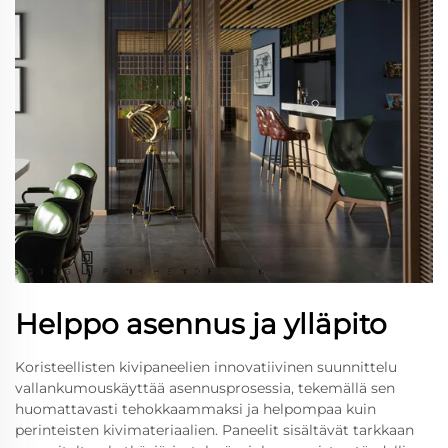
Helppo asennus ja ylläpito
Koristeellisten kivipaneelien innovatiivinen suunnittelu
vallankumouskäyttää asennusprosessia, tekemällä sen
huomattavasti tehokkaammaksi ja helpompaa kuin
perinteisten kivimateriaalien. Paneelit sisältävät tarkkaan