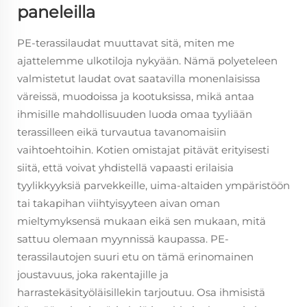
paneleilla
PE-terassilaudat muuttavat sitä, miten me
ajattelemme ulkotiloja nykyään. Nämä polyeteleen
valmistetut laudat ovat saatavilla monenlaisissa
väreissä, muodoissa ja kootuksissa, mikä antaa
ihmisille mahdollisuuden luoda omaa tyyliään
terassilleen eikä turvautua tavanomaisiin
vaihtoehtoihin. Kotien omistajat pitävät erityisesti
siitä, että voivat yhdistellä vapaasti erilaisia
tyylikkyyksiä parvekkeille, uima-altaiden ympäristöön
tai takapihan viihtyisyyteen aivan oman
mieltymyksensä mukaan eikä sen mukaan, mitä
sattuu olemaan myynnissä kaupassa. PE-
terassilautojen suuri etu on tämä erinomainen
joustavuus, joka rakentajille ja
harrastekäsityöläisillekin tarjoutuu. Osa ihmisistä