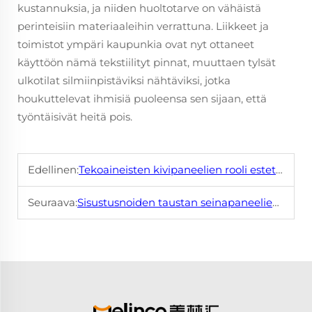
kustannuksia, ja niiden huoltotarve on vähäistä
perinteisiin materiaaleihin verrattuna. Liikkeet ja
toimistot ympäri kaupunkia ovat nyt ottaneet
käyttöön nämä tekstiilityt pinnat, muuttaen tylsät
ulkotilat silmiinpistäviksi nähtäviksi, jotka
houkuttelevat ihmisiä puoleensa sen sijaan, että
työntäisivät heitä pois.
Edellinen:
Tekoaineisten kivipaneelien rooli estetiikan parantamisessa
Seuraava:
Sisustusnoiden taustan seinapaneelien rooli modernissa suunnittelussa