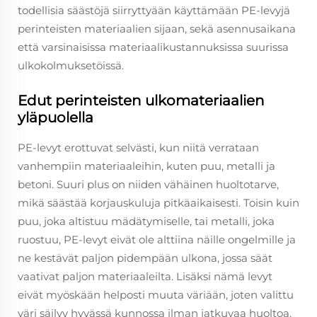
todellisia säästöjä siirryttyään käyttämään PE-levyjä
perinteisten materiaalien sijaan, sekä asennusaikana
että varsinaisissa materiaalikustannuksissa suurissa
ulkokolmuksetöissä.
Edut perinteisten ulkomateriaalien
yläpuolella
PE-levyt erottuvat selvästi, kun niitä verrataan
vanhempiin materiaaleihin, kuten puu, metalli ja
betoni. Suuri plus on niiden vähäinen huoltotarve,
mikä säästää korjauskuluja pitkäaikaisesti. Toisin kuin
puu, joka altistuu mädätymiselle, tai metalli, joka
ruostuu, PE-levyt eivät ole alttiina näille ongelmille ja
ne kestävät paljon pidempään ulkona, jossa säät
vaativat paljon materiaaleilta. Lisäksi nämä levyt
eivät myöskään helposti muuta väriään, joten valittu
väri säilyy hyvässä kunnossa ilman jatkuvaa huoltoa.