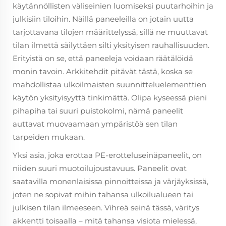
käytännöllisten väliseinien luomiseksi puutarhoihin ja
julkisiin tiloihin. Näillä paneeleilla on jotain uutta
tarjottavana tilojen määrittelyssä, sillä ne muuttavat
tilan ilmettä säilyttäen silti yksityisen rauhallisuuden.
Erityistä on se, että paneeleja voidaan räätälöidä
monin tavoin. Arkkitehdit pitävät tästä, koska se
mahdollistaa ulkoilmaisten suunnitteluelementtien
käytön yksityisyyttä tinkimättä. Olipa kyseessä pieni
pihapiha tai suuri puistokolmi, nämä paneelit
auttavat muovaamaan ympäristöä sen tilan
tarpeiden mukaan.
Yksi asia, joka erottaa PE-erotteluseinäpaneelit, on
niiden suuri muotoilujoustavuus. Paneelit ovat
saatavilla monenlaisissa pinnoitteissa ja värjäyksissä,
joten ne sopivat mihin tahansa ulkoilualueen tai
julkisen tilan ilmeeseen. Vihreä seinä tässä, väritys
akkentti toisaalla – mitä tahansa visiota mielessä,