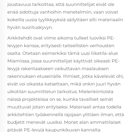
joustavuus tarkoittaa, että suunnittelijat eivät ole
enää sidottuja vanhoihin menetelmiin, vaan voivat
kokeilla uusia tyylikkyyksiä säilyttäen silti materiaalin
hyvän suorituskyvyn.
Arkkitehdit ovat viime aikoina tulleet luoviksi PE-
levyjen kanssa, erityisesti taiteellisten verhousten
osalta. Otetaan esimerkiksi tämä uusi liiketila-alue
Miamiissa, jossa suunnittelijat käyttivät oikeasti PE-
levyjä rakentaakseen vaikuttavan maalauksen
rakennuksen etuseinälle. Ihmiset, jotka kävelevät ohi,
eivät voi oikaista katsettaan, mikä onkin juuri hyvän
ulkotilan suunnittelun tarkoitus. Mielenkiintoista
näissä projekteissa on se, kuinka tavalliset seinät
muuttuvat jotain erityiseksi. Materiaali antaa todella
arkkitehtien työskennellä rajojaan ylittäen ilman, että
budjetit menevät uusiksi. Monet alan ammattilaiset
pitävät PE-levyjä kaupunkikuvan kannalta