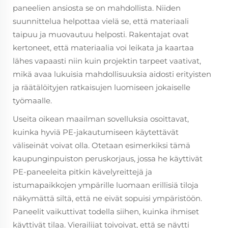
paneelien ansiosta se on mahdollista. Niiden
suunnittelua helpottaa vielä se, että materiaali
taipuu ja muovautuu helposti. Rakentajat ovat
kertoneet, että materiaalia voi leikata ja kaartaa
lähes vapaasti niin kuin projektin tarpeet vaativat,
mikä avaa lukuisia mahdollisuuksia aidosti erityisten
ja räätälöityjen ratkaisujen luomiseen jokaiselle
työmaalle.
Useita oikean maailman sovelluksia osoittavat,
kuinka hyviä PE-jakautumiseen käytettävät
väliseinät voivat olla. Otetaan esimerkiksi tämä
kaupunginpuiston peruskorjaus, jossa he käyttivät
PE-paneeleita pitkin kävelyreittejä ja
istumapaikkojen ympärille luomaan erillisiä tiloja
näkymättä siltä, että ne eivät sopuisi ympäristöön.
Paneelit vaikuttivat todella siihen, kuinka ihmiset
käyttivät tilaa. Vierailijat toivoivat, että se näytti