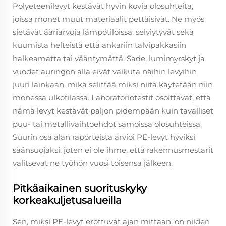
Polyeteenilevyt kestävät hyvin kovia olosuhteita,
joissa monet muut materiaalit pettäisivät. Ne myös
sietävät ääriarvoja lämpötiloissa, selviytyvät sekä
kuumista helteistä että ankariin talvipakkasiin
halkeamatta tai vääntymättä. Sade, lumimyrskyt ja
vuodet auringon alla eivät vaikuta näihin levyihin
juuri lainkaan, mikä selittää miksi niitä käytetään niin
monessa ulkotilassa. Laboratoriotestit osoittavat, että
nämä levyt kestävät paljon pidempään kuin tavalliset
puu- tai metallivaihtoehdot samoissa olosuhteissa.
Suurin osa alan raporteista arvioi PE-levyt hyviksi
säänsuojaksi, joten ei ole ihme, että rakennusmestarit
valitsevat ne työhön vuosi toisensa jälkeen.
Pitkäaikainen suorituskyky
korkeakuljetusalueilla
Sen, miksi PE-levyt erottuvat ajan mittaan, on niiden