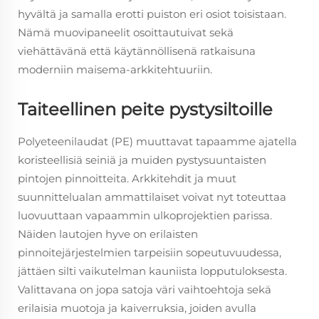
hyvältä ja samalla erotti puiston eri osiot toisistaan.
Nämä muovipaneelit osoittautuivat sekä
viehättävänä että käytännöllisenä ratkaisuna
moderniin maisema-arkkitehtuuriin.
Taiteellinen peite pystysiltoille
Polyeteenilaudat (PE) muuttavat tapaamme ajatella
koristeellisiä seiniä ja muiden pystysuuntaisten
pintojen pinnoitteita. Arkkitehdit ja muut
suunnittelualan ammattilaiset voivat nyt toteuttaa
luovuuttaan vapaammin ulkoprojektien parissa.
Näiden lautojen hyve on erilaisten
pinnoitejärjestelmien tarpeisiin sopeutuvuudessa,
jättäen silti vaikutelman kauniista lopputuloksesta.
Valittavana on jopa satoja väri vaihtoehtoja sekä
erilaisia muotoja ja kaiverruksia, joiden avulla