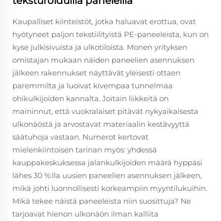
teksturoiduilla paneleilla
Kaupalliset kiinteistöt, jotka haluavat erottua, ovat
hyötyneet paljon tekstiilityistä PE-paneeleista, kun on
kyse julkisivuista ja ulkotiloista. Monen yrityksen
omistajan mukaan näiden paneelien asennuksen
jälkeen rakennukset näyttävät yleisesti ottaen
paremmilta ja luoivat kivempaa tunnelmaa
ohikulkijoiden kannalta. Joitain liikkeitä on
maininnut, että vuokralaiset pitävät nykyaikaisesta
ulkonäöstä ja arvostavat materiaalin kestävyyttä
säätuhoja vastaan. Numerot kertovat
mielenkiintoisen tarinan myös: yhdessä
kauppakeskuksessa jalankulkijoiden määrä hyppäsi
lähes 30 %:lla uusien paneelien asennuksen jälkeen,
mikä johti luonnollisesti korkeampiin myyntilukuihin.
Mikä tekee näistä paneeleista niin suosittuja? Ne
tarjoavat hienon ulkonäön ilman kalliita