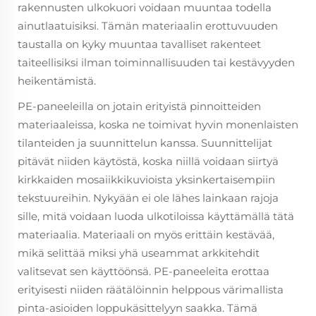
rakennusten ulkokuori voidaan muuntaa todella
ainutlaatuisiksi. Tämän materiaalin erottuvuuden
taustalla on kyky muuntaa tavalliset rakenteet
taiteellisiksi ilman toiminnallisuuden tai kestävyyden
heikentämistä.
PE-paneeleilla on jotain erityistä pinnoitteiden
materiaaleissa, koska ne toimivat hyvin monenlaisten
tilanteiden ja suunnittelun kanssa. Suunnittelijat
pitävät niiden käytöstä, koska niillä voidaan siirtyä
kirkkaiden mosaiikkikuvioista yksinkertaisempiin
tekstuureihin. Nykyään ei ole lähes lainkaan rajoja
sille, mitä voidaan luoda ulkotiloissa käyttämällä tätä
materiaalia. Materiaali on myös erittäin kestävää,
mikä selittää miksi yhä useammat arkkitehdit
valitsevat sen käyttöönsä. PE-paneeleita erottaa
erityisesti niiden räätälöinnin helppous värimallista
pinta-asioiden loppukäsittelyyn saakka. Tämä