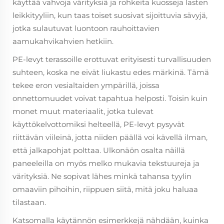
käyttää vahvoja värityksiä ja rohkeita kuosseja lasten
leikkityyliin, kun taas toiset suosivat sijoittuvia sävyjä,
jotka sulautuvat luontoon rauhoittavien
aamukahvikahvien hetkiin.
PE-levyt terassoille erottuvat erityisesti turvallisuuden
suhteen, koska ne eivät liukastu edes märkinä. Tämä
tekee eron vesialtaiden ympärillä, joissa
onnettomuudet voivat tapahtua helposti. Toisin kuin
monet muut materiaalit, jotka tulevat
käyttökelvottomiksi helteellä, PE-levyt pysyvät
riittävän viileinä, jotta niiden päällä voi kävellä ilman,
että jalkapohjat polttaa. Ulkonäön osalta näillä
paneeleilla on myös melko mukavia tekstuureja ja
värityksiä. Ne sopivat lähes minkä tahansa tyylin
omaaviin pihoihin, riippuen siitä, mitä joku haluaa
tilastaan.
Katsomalla käytännön esimerkkejä nähdään, kuinka