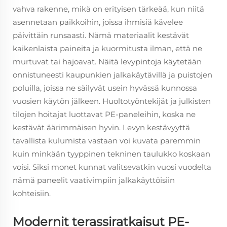
vahva rakenne, mikä on erityisen tärkeää, kun niitä
asennetaan paikkoihin, joissa ihmisiä kävelee
päivittäin runsaasti. Nämä materiaalit kestävät
kaikenlaista paineita ja kuormitusta ilman, että ne
murtuvat tai hajoavat. Näitä levypintoja käytetään
onnistuneesti kaupunkien jalkakäytävillä ja puistojen
poluilla, joissa ne säilyvät usein hyvässä kunnossa
vuosien käytön jälkeen. Huoltotyöntekijät ja julkisten
tilojen hoitajat luottavat PE-paneleihin, koska ne
kestävät äärimmäisen hyvin. Levyn kestävyyttä
tavallista kulumista vastaan voi kuvata paremmin
kuin minkään tyyppinen tekninen taulukko koskaan
voisi. Siksi monet kunnat valitsevatkin vuosi vuodelta
nämä paneelit vaativimpiin jalkakäyttöisiin
kohteisiin.
Modernit terassiratkaisut PE-