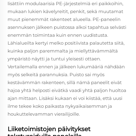
lisättiin modulaarisia PE-järjestelmiä eri paikkoihin,
mukaan lukien kävelyreitit, penkit, sekä muutamat
muut pienemmät rakenteet alueella. PE-paneelin
asennuksen jälkeen puistossa alkoi tapahtua selvästi
enemmän toimintaa kuin ennen uudistusta.
Lähialueilta kertyi melko positiivista palautetta siitä,
kuinka paljon paremmalta ja miellyttävämmältä
ympäristö näytti ja tuntui yleisesti ottaen.
Vertailemalla ennen ja jälkeen lukumääriä nähdään
myös selkeitä parannuksia. Puisto sai myös
kestävämmän rakenteen, sillä nämä paneelit eivät
hajoa yhtä helposti eivätkä vaadi yhtä paljon huoltoa
ajan mittaan. Lisäksi kukaan ei voi kiistää, että uusi
ilme tekee koko paikasta nykyaikaisemman ja
houkuttelevamman vierailijoille.
Liiketoimistojen päivitykset