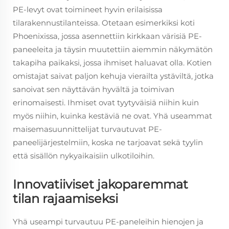
PE-levyt ovat toimineet hyvin erilaisissa
tilarakennustilanteissa. Otetaan esimerkiksi koti
Phoenixissa, jossa asennettiin kirkkaan värisiä PE-
paneeleita ja täysin muutettiin aiemmin näkymätön
takapiha paikaksi, jossa ihmiset haluavat olla. Kotien
omistajat saivat paljon kehuja vierailta ystäviltä, jotka
sanoivat sen näyttävän hyvältä ja toimivan
erinomaisesti. Ihmiset ovat tyytyväisiä niihin kuin
myös niihin, kuinka kestäviä ne ovat. Yhä useammat
maisemasuunnittelijat turvautuvat PE-
paneelijärjestelmiin, koska ne tarjoavat sekä tyylin
että sisällön nykyaikaisiin ulkotiloihin.
Innovatiiviset jakoparemmat
tilan rajaamiseksi
Yhä useampi turvautuu PE-paneleihin hienojen ja