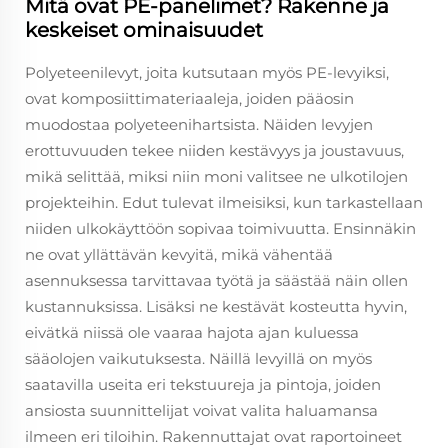
Mitä ovat PE-panelimet? Rakenne ja
keskeiset ominaisuudet
Polyeteenilevyt, joita kutsutaan myös PE-levyiksi,
ovat komposiittimateriaaleja, joiden pääosin
muodostaa polyeteenihartsista. Näiden levyjen
erottuvuuden tekee niiden kestävyys ja joustavuus,
mikä selittää, miksi niin moni valitsee ne ulkotilojen
projekteihin. Edut tulevat ilmeisiksi, kun tarkastellaan
niiden ulkokäyttöön sopivaa toimivuutta. Ensinnäkin
ne ovat yllättävän kevyitä, mikä vähentää
asennuksessa tarvittavaa työtä ja säästää näin ollen
kustannuksissa. Lisäksi ne kestävät kosteutta hyvin,
eivätkä niissä ole vaaraa hajota ajan kuluessa
sääolojen vaikutuksesta. Näillä levyillä on myös
saatavilla useita eri tekstuureja ja pintoja, joiden
ansiosta suunnittelijat voivat valita haluamansa
ilmeen eri tiloihin. Rakennuttajat ovat raportoineet