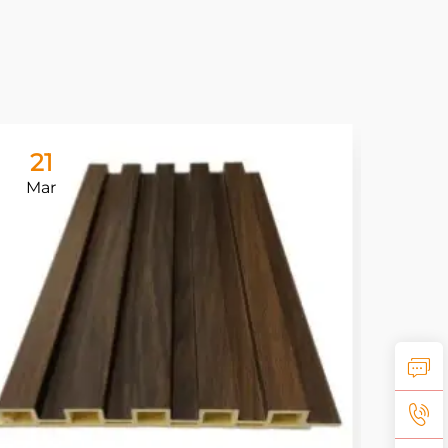
21
1
Mar
Ap