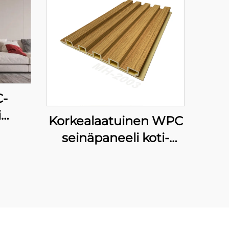
-
i
Korkealaatuinen WPC
öön
seinäpaneeli koti-
alla
dekoraatio muovinen
 ja
sisäinen seinäpaneeli
sta,
liukon rauta ja
kana
integroitu
essa
seinäkattaus