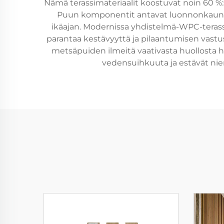
Nämä terassimateriaalit koostuvat noin 60 %:s
Puun komponentit antavat luonnonkauneu
ikäajan. Modernissa yhdistelmä-WPC-terassis
parantaa kestävyyttä ja pilaantumisen vastust
metsäpuiden ilmeitä vaativasta huollosta h
vedensuihkuuta ja estävät niemu