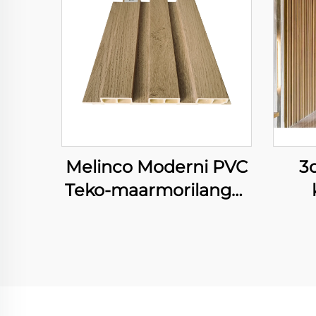
Melinco Moderni PVC
3
Teko-maarmorilangat
Paneelit WPC
Kiviseinäkoriste Tyhjä
Lauta Vedenvaaraton
& Palosta Suojautuva
Sisustussuunnittelu