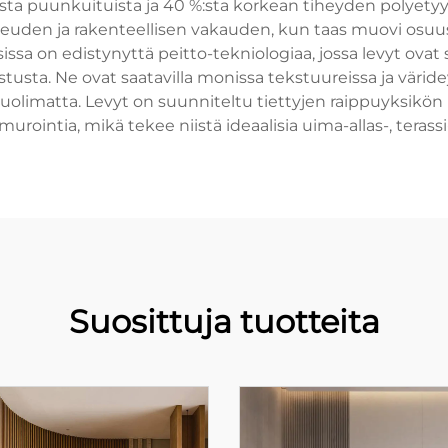
ta puunkuituista ja 40 %:sta korkean tiheyden polyetyyle
den ja rakenteellisen vakauden, kun taas muovi osuus
sa on edistynyttä peitto-tekniologiaa, jossa levyt ovat s
usta. Ne ovat saatavilla monissa tekstuureissa ja väridey
uolimatta. Levyt on suunniteltu tiettyjen raippuyksikön 
rointia, mikä tekee niistä ideaalisia uima-allas-, terassi-
Suosittuja tuotteita