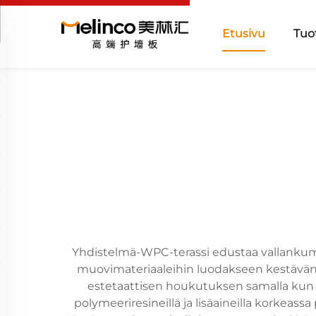
Etusivu
Tuo
Yhdistelmä-WPC-terassi edustaa vallankumouk
muovimateriaaleihin luodakseen kestävän 
estetaattisen houkutuksen samalla kun s
polymeeriresineillä ja lisäaineilla korkeass