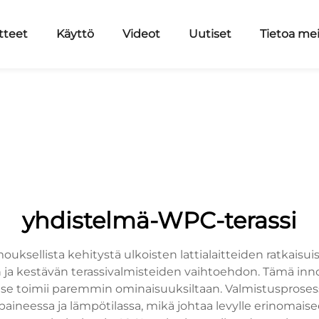
tteet
Käyttö
Videot
Uutiset
Tietoa me
yhdistelmä-WPC-terassi
sellista kehitystä ulkoisten lattialaitteiden ratkaisuis
ja kestävän terassivalmisteiden vaihtoehdon. Tämä inno
e toimii paremmin ominaisuuksiltaan. Valmistusprosess
a paineessa ja lämpötilassa, mikä johtaa levylle erinomai