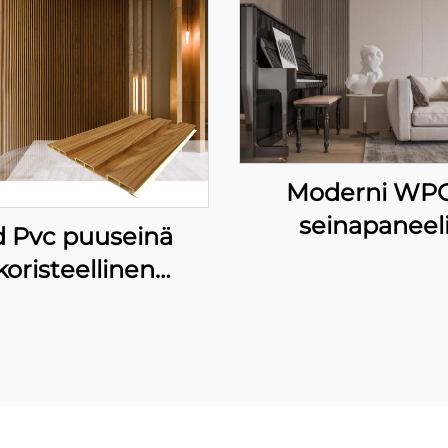
Moderni WPC
seinapaneel
d Pvc puuseinä
sisustuskäytt
koristeellinen
kaarisuunnitelm
metallideckki
kotitalouksien
fiberboard
villoiden TV-tau
seinäpaneeli
vedenvakio mu
käytössä huone