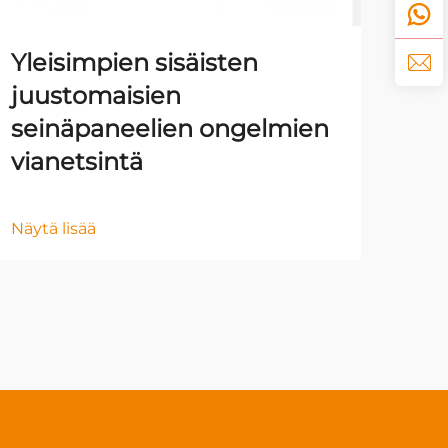
Yleisimpien sisäisten
Sis
juustomaisien
sei
seinäpaneelien ongelmien
es
vianetsintä
Näyt
Näytä lisää