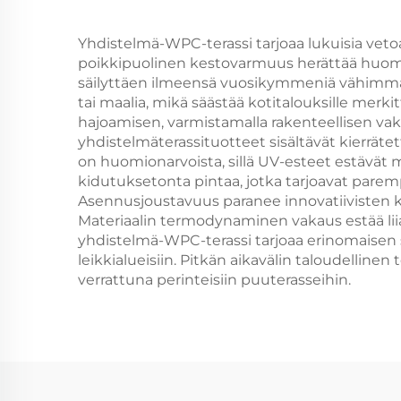
Yhdistelmä-WPC-terassi tarjoaa lukuisia veto
poikkipuolinen kestovarmuus herättää huomiot
säilyttäen ilmeensä vuosikymmeniä vähimmäish
tai maalia, mikä säästää kotitalouksille merk
hajoamisen, varmistamalla rakenteellisen vak
yhdistelmäterassituotteet sisältävät kierräte
on huomionarvoista, sillä UV-esteet estävät m
kidutuksetonta pintaa, jotka tarjoavat parempaa
Asennusjoustavuus paranee innovatiivisten kii
Materiaalin termodynaminen vakaus estää liial
yhdistelmä-WPC-terassi tarjoaa erinomaisen s
leikkialueisiin. Pitkän aikavälin taloudelli
verrattuna perinteisiin puuterasseihin.