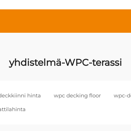
yhdistelmä-WPC-terassi
eckkiinni hinta
wpc decking floor
wpc-de
ttilahinta