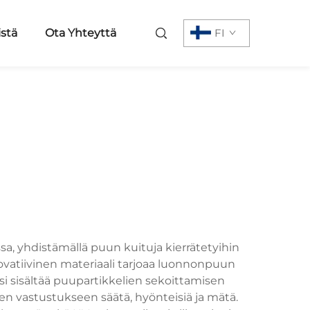
istä
Ota Yhteyttä
FI
sa, yhdistämällä puun kuituja kierrätetyihin
vatiivinen materiaali tarjoaa luonnonpuun
i sisältää puupartikkelien sekoittamisen
seen vastustukseen säätä, hyönteisiä ja mätä.