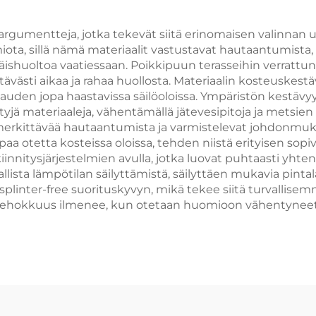
argumentteja, jotka tekevät siitä erinomaisen valinnan 
a, sillä nämä materiaalit vastustavat hautaantumista, p
uoltoa vaatiessaan. Poikkipuun terasseihin verrattuna W
ittävästi aikaa ja rahaa huollosta. Materiaalin kosteusk
auden jopa haastavissa säilöoloissa. Ympäristön kestävy
ttyjä materiaaleja, vähentämällä jätevesipitoja ja metsi
erkittävää hautaantumista ja varmistelevat johdonmukais
 otetta kosteissa oloissa, tehden niistä erityisen sopivia u
nnitysjärjestelmien avulla, jotka luovat puhtaasti yhtenä
lista lämpötilan säilyttämistä, säilyttäen mukavia pintal
plinter-free suorituskyvyn, mikä tekee siitä turvallis
nen tehokkuus ilmenee, kun otetaan huomioon vähentynee