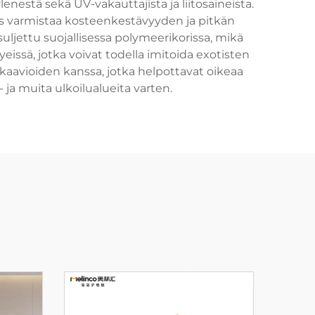
nestä sekä UV-vakauttajista ja liitosaineista.
 varmistaa kosteenkestävyyden ja pitkän
uljettu suojallisessa polymeerikorissa, mikä
eissä, jotka voivat todella imitoida exotisten
kaavioiden kanssa, jotka helpottavat oikeaa
 ja muita ulkoilualueita varten.