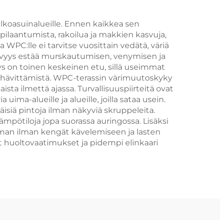
hotelleille
ulkoasuinalueille. Ennen kaikkea sen
ilaantumista, rakoilua ja makkien kasvuja,
PC:lle ei tarvitse vuosittain vedätä, väriä
estävyys estää murskautumisen, venymisen ja
ys on toinen keskeinen etu, sillä useimmat
en hävittämistä. WPC-terassin värimuutoskyky
ta ilmettä ajassa. Turvallisuuspiirteitä ovat
ima-alueille ja alueille, joilla sataa usein.
isiä pintoja ilman näkyviä skruppeleita.
ämpötiloja jopa suorassa auringossa. Lisäksi
emman ilman kengät kävelemiseen ja lasten
t huoltovaatimukset ja pidempi elinkaari