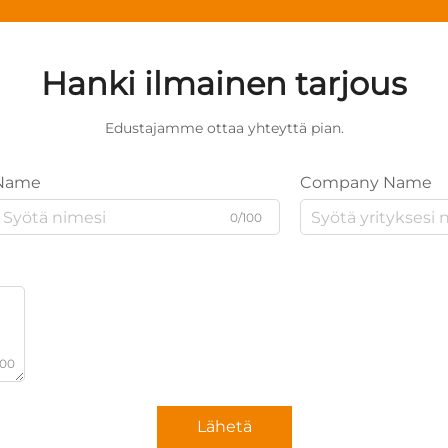
Hanki ilmainen tarjous
Edustajamme ottaa yhteyttä pian.
Name
Company Name
0/100
000
Lähetä