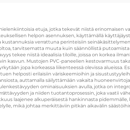
kstuurinen PET-
Elokuva WPC-
apaneelit Kiinteät
Paneelit
elenkiintoisia etuja, jotka tekevät niistä erinomaisen va
uksellisen helpon asennuksen, käyttämällä käyttäjäystäv
kustannuksia verrattuna perinteisiin seinäkäsittelymene
huoltoa, tarvitsematta muuta kuin säännöllistä putoamist
ys tekee niistä ideaalisia tiloille, joissa on korkea ilma
in kasvun. Mustojen PVC-paneelien kestovarmuus takaa 
myrkytään jopa korkeassa liikenteessä olevissa alueissa.
uen helposti erilaisiin väriskeemioihin ja sisustustyyleih
siosta, auttamalla säilyttämään vakaita huoneenvirtoja
lenkestävyyden ominaisuuksien avulla, jotka on integro
rrättävyyden ja niiden tuotantoprosessin, joka vaatii vä
okkuus laajenee alkuperäisestä hankinnasta pidemmälle, 
elylle, mikä johtaa merkittäviin pitkän aikavälin säästöihi