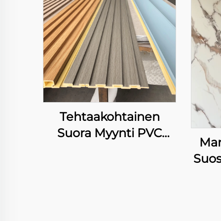
Tehtaakohtainen
Suora Myynti PVC
Mar
Katto Seinänpeite 3D
Suos
Kuviollinen Paneeli
Rem
Sisätilojen Kauneutta
Ko
WPC Ruudukko
Tausta Taideteos