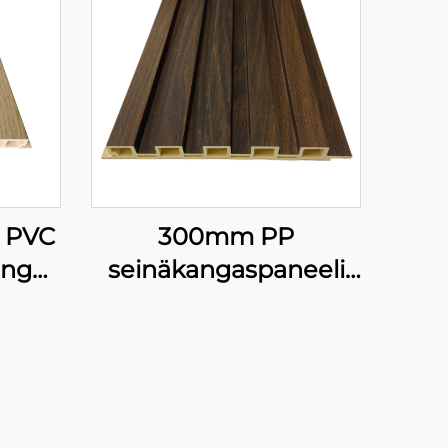
i PVC
300mm PP
angat
seinäkangaspaneeli
C
laajalti käytetty
Tyhjä
integroitu
raton
seinäkangas
utuva
sisustuspaneeli
telu