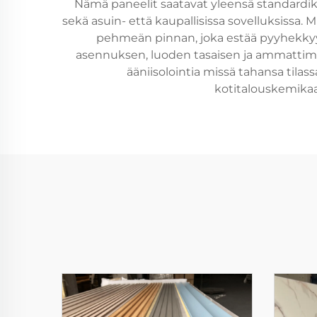
Nämä paneelit saatavat yleensä standardikok
sekä asuin- että kaupallisissa sovelluksissa.
pehmeän pinnan, joka estää pyyhekkyy
asennuksen, luoden tasaisen ja ammattimais
ääniisolointia missä tahansa tila
kotitalouskemikaal