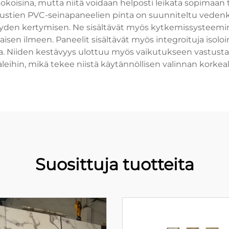
oisina, mutta niitä voidaan helposti leikata sopimaan ta
 Mustien PVC-seinapaneelien pinta on suunniteltu vedenkes
den kertymisen. Ne sisältävät myös kytkemissysteemin,
en ilmeen. Paneelit sisältävät myös integroituja isoloin
ssa. Niiden kestävyys ulottuu myös vaikutukseen vastusta
eihin, mikä tekee niistä käytännöllisen valinnan korkeall
Suosittuja tuotteita