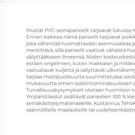
Te
Louveri Kaunokoriste
Sein
Mustat PVC-seinapaneelit tarjoavat lukuisia mi
Ennen kaikkea nämä paneelit tarjoavat poikke
joka vähentää huomattavasti asennusaikaa ja 
merkittävä, sillä paneelit vaativat vähäistä 
säilyttääkseen ilmeensä. Niiden kosteuskestävy
estäen ongelmien, kuten makkaran ja mildew
vastustavat kuljetta ja säilyttävät ulkonäke
tarjoaa monipuolisuutta suunnittelussa, sovitt
mukavuutta omien isolointiominaisuuksien an
Turvallisuuskysymykset otetaan huomioon tu
Ympäristöedut sisältävät paneelien 100 % kie
seinäkäsittelymateriaaleille. Kustannus Teh
säännöllisille maalauksille tai uudelleenkäsitt