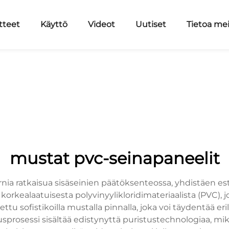
tteet
Käyttö
Videot
Uutiset
Tietoa me
mustat pvc-seinapaneelit
a ratkaisua sisäseinien päätöksenteossa, yhdistäen este
rkealaatuisesta polyvinyylikloridimateriaalista (PVC), 
ttu sofistikoilla mustalla pinnalla, joka voi täydentää er
tusprosessi sisältää edistynyttä puristustechnologiaa, mi