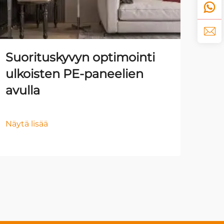
Suorituskyvyn optimointi
Sis
ulkoisten PE-paneelien
tau
avulla
est
pa
Näytä lisää
Näyt