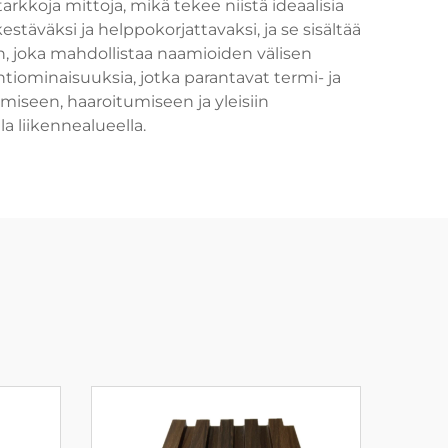
rkkoja mittoja, mikä tekee niistä ideaalisia
täväksi ja helppokorjattavaksi, ja se sisältää
 joka mahdollistaa naamioiden välisen
tiominaisuuksia, jotka parantavat termi- ja
miseen, haaroitumiseen ja yleisiin
a liikennealueella.