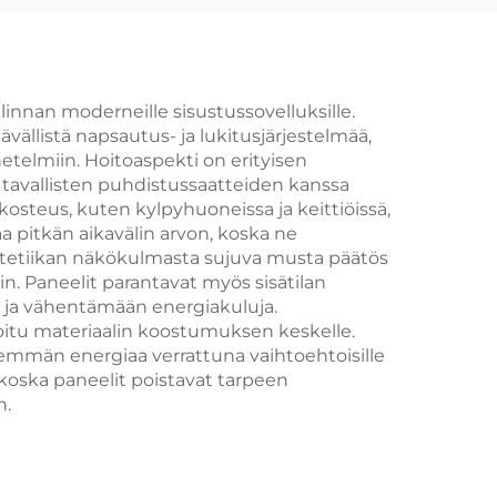
linnan moderneille sisustussovelluksille.
ällistä napsautus- ja lukitusjärjestelmää,
telmiin. Hoitoaspekti on erityisen
a tavallisten puhdistussaatteiden kanssa
nkosteus, kuten kylpyhuoneissa ja keittiöissä,
pitkän aikavälin arvon, koska ne
 Estetiikan näkökulmasta sujuva musta päätös
in. Paneelit parantavat myös sisätilan
 ja vähentämään energiakuluja.
itu materiaalin koostumuksen keskelle.
hemmän energiaa verrattuna vaihtoehtoisille
koska paneelit poistavat tarpeen
n.