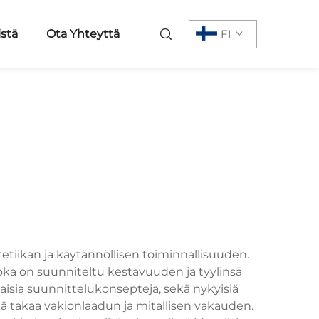
istä
Ota Yhteyttä
FI
tiikan ja käytännöllisen toiminnallisuuden.
joka on suunniteltu kestavuuden ja tyylinsä
ilaisia suunnittelukonsepteja, sekä nykyisiä
kä takaa vakionlaadun ja mitallisen vakauden.