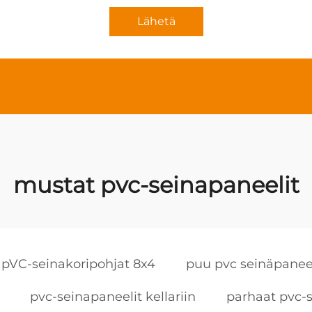
Lähetä
mustat pvc-seinapaneelit
pVC-seinakoripohjat 8x4
puu pvc seinäpaneel
pvc-seinapaneelit kellariin
parhaat pvc-