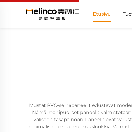
Etusivu
Tuo
Mustat PVC-seinapaneelit edustavat moderni
Nämä monipuoliset paneelit valmistetaan ko
väliseen tasapainoon. Paneelit ovat varuste
minimalisteja että teollisuuslookkia. Valmis