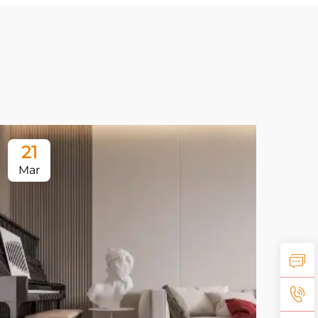
21
1
Mar
Ap