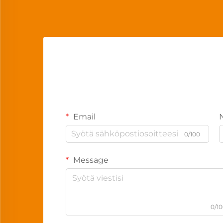
Email
0/100
Message
0/1