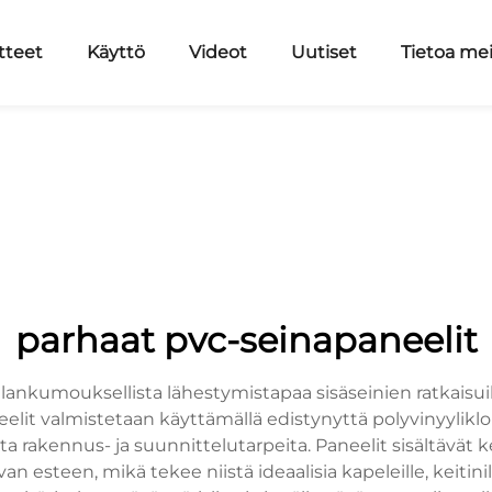
tteet
Käyttö
Videot
Uutiset
Tietoa me
parhaat pvc-seinapaneelit
ankumouksellista lähestymistapaa sisäseinien ratkaisuih
elit valmistetaan käyttämällä edistynyttä polyvinyyliklo
ta rakennus- ja suunnittelutarpeita. Paneelit sisältävät 
esteen, mikä tekee niistä ideaalisia kapeleille, keitini