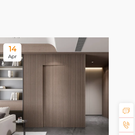
14
2
Apr
Ap