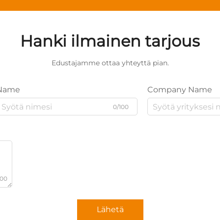
Hanki ilmainen tarjous
Edustajamme ottaa yhteyttä pian.
Name
Company Name
0/100
000
Lähetä