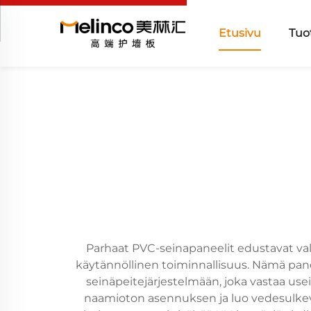
Etusivu
Tuo
Parhaat PVC-seinapaneelit edustavat vall
käytännöllinen toiminnallisuus. Nämä pane
seinäpeitejärjestelmään, joka vastaa usei
naamioton asennuksen ja luo vedesulkevan 