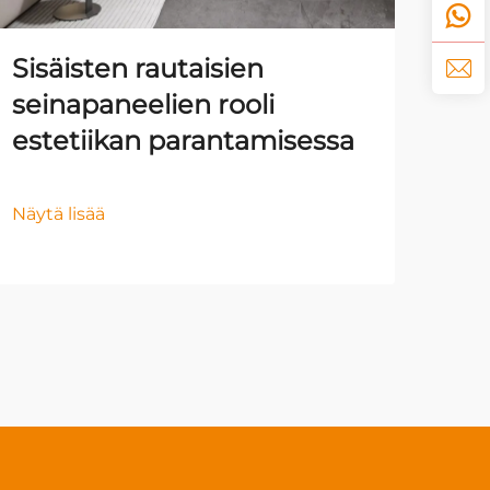
Sisäisten rautaisien
Ul
seinapaneelien rooli
mu
estetiikan parantamisessa
pan
Näytä lisää
Näyt