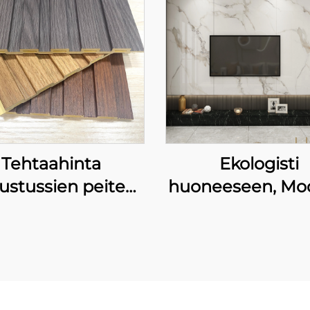
Tehtaahinta
Ekologisti
sustussien peite
huoneeseen, Mo
esiprotektiolla
tyyli suunnittel
ekkeen estäjällä
seinäpaneeli 
 taide louviere
taustapaneel
tausta luksus
marjalankkuine
nnittelu kanava
taustaseinä