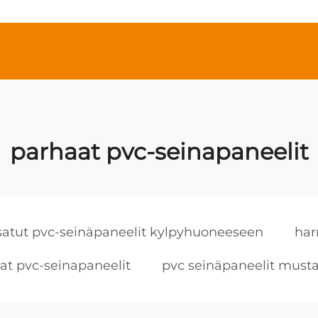
parhaat pvc-seinapaneelit
satut pvc-seinäpaneelit kylpyhuoneeseen
har
at pvc-seinapaneelit
pvc seinäpaneelit must