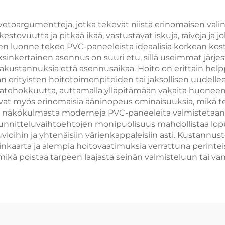
paneleja
 vetoargumentteja, jotka tekevät niistä erinomaisen vali
stovuutta ja pitkää ikää, vastustavat iskuja, raivoja ja jo
n luonne tekee PVC-paneeleista ideaalisia korkean kos
Yksinkertainen asennus on suuri etu, sillä useimmat järj
stannuksia että asennusaikaa. Hoito on erittäin helppo
an erityisten hoitotoimenpiteiden tai jaksollisen uudell
iatehokkuutta, auttamalla ylläpitämään vakaita huoneen
at myös erinomaisia ääninopeus ominaisuuksia, mikä teke
 näkökulmasta moderneja PVC-paneeleita valmistetaan y
 Suunnitteluvaihtoehtojen monipuolisuus mahdollistaa l
uvioihin ja yhtenäisiin värienkappaleisiin asti. Kustann
kaarta ja alempia hoitovaatimuksia verrattuna perinteisi
mikä poistaa tarpeen laajasta seinän valmisteluun tai v