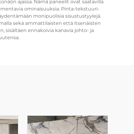
ulkonäön ajassa. Nämä paneelit ovat saatavilla
vaimentavia ominaisuuksia. Pinta-tekstuuri-
 täydentämään monipuolisia sisustustyylejä.
malla sekä ammattilaisten että itsenäisten
n, sisältäen ennakoivia kanavia johto- ja
uutensa.