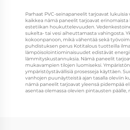
Parhaat PVC-seinapaneelit tarjoavat lukuisia
kaikkea nämä paneelit tarjoavat erinomaista ke
estetiikan houkuttelevuuden. Vedenkestoine
sukelta- tai vesi aiheuttamasta vahingosta. 
kokoonpanoon, mikä vähentää sekä työvoimaku
puhdistuksen perus Kotitalous tuotteilla ilm
lämpöisolointiominaisuudet edistävät energ
lämmityskustannuksia. Nämä paneelit tarjoav
mukavampien tilojen luomiseksi. Ympäristön
ympäristöystävällisiä prosesseja käyttäen.
vanhojen puunäytteistä ajan tasalla oleviin k
nämä paneelit tarjoavat yleensä pidempää elin
asentaa olemassa olevien pintausten päälle, 