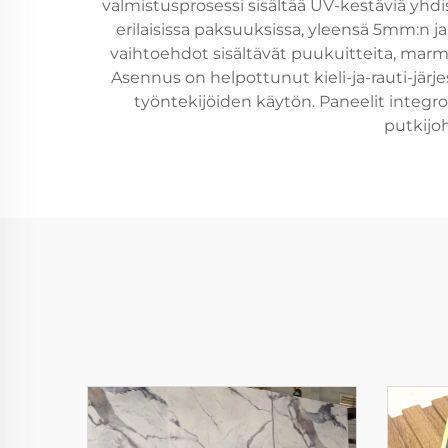
valmistusprosessi sisältää UV-kestäviä yhdist
erilaisissa paksuuksissa, yleensä 5mm:n ja
vaihtoehdot sisältävät puukuitteita, marmo
Asennus on helpottunut kieli-ja-rauti-jär
työntekijöiden käytön. Paneelit integroi
putkijo