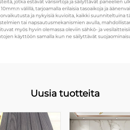
eitä, jotka estävät värisiirtoja ja säilyttävät paneelien 
 10mm:n välillä, tarjoamalla erilaisia tasoaikoja ja äänen
rvaikutusta ja nykyisiä kuvioita, kaikki suunniteltuina
jestelmien tai napsautusmekanismien avulla, mahdollista
tuvat myös hyvin olemassa oleviin sähkö- ja vesilaitteisii
htojen käyttöön samalla kun ne säilyttävät suojaominais
Uusia tuotteita