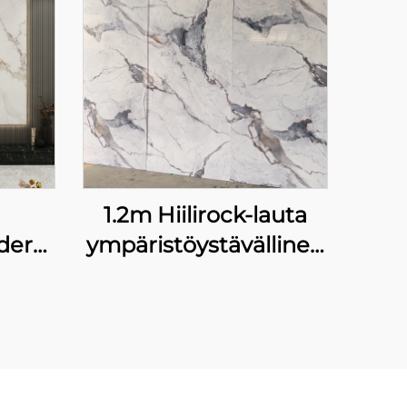
1.2m Hiilirock-lauta
derni
ympäristöystävällinen
u WPC
korkean kirkkauden
TV
marmoriseamaton
i
joustava bambuksihiili
n TV
seinälappu
sisustuspaneeli