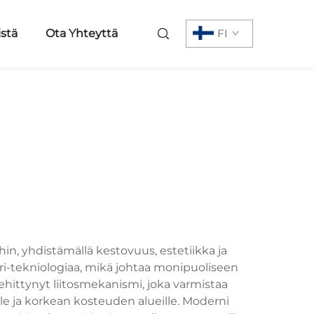
istä
Ota Yhteyttä
FI
in, yhdistämällä kestovuus, estetiikka ja
ri-tekniologiaa, mikä johtaa monipuoliseen
kehittynyt liitosmekanismi, joka varmistaa
lle ja korkean kosteuden alueille. Moderni