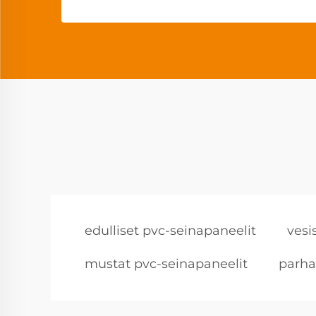
edulliset pvc-seinapaneelit
vesi
mustat pvc-seinapaneelit
parha