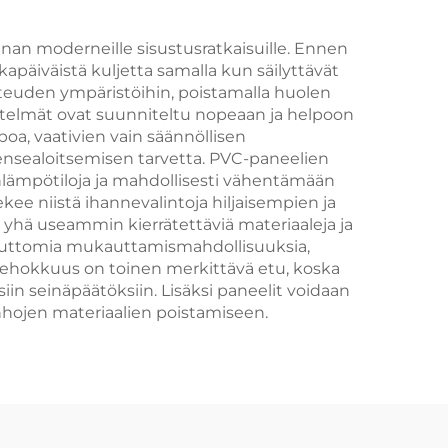
nnan moderneille sisustusratkaisuille. Ennen
kapäiväistä kuljetta samalla kun säilyttävät
teuden ympäristöihin, poistamalla huolen
estelmät ovat suunniteltu nopeaan ja helpoon
a, vaativien vain säännöllisen
eensealoitsemisen tarvetta. PVC-paneelien
lämpötiloja ja mahdollisesti vähentämään
e niistä ihannevalintoja hiljaisempien ja
hä useammin kierrätettäviä materiaaleja ja
oputtomia mukauttamismahdollisuuksia,
ustehokkuus on toinen merkittävä etu, koska
in seinäpäätöksiin. Lisäksi paneelit voidaan
anhojen materiaalien poistamiseen.