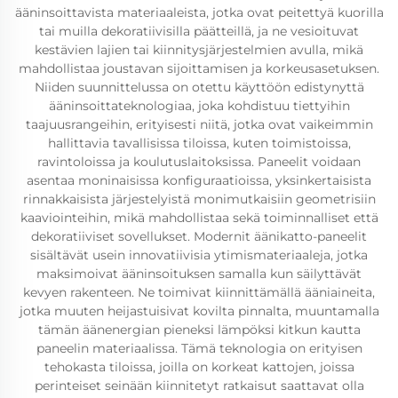
ääninsoittavista materiaaleista, jotka ovat peitettyä kuorilla
tai muilla dekoratiivisilla päätteillä, ja ne vesioituvat
kestävien lajien tai kiinnitysjärjestelmien avulla, mikä
mahdollistaa joustavan sijoittamisen ja korkeusasetuksen.
Niiden suunnittelussa on otettu käyttöön edistynyttä
ääninsoittateknologiaa, joka kohdistuu tiettyihin
taajuusrangeihin, erityisesti niitä, jotka ovat vaikeimmin
hallittavia tavallisissa tiloissa, kuten toimistoissa,
ravintoloissa ja koulutuslaitoksissa. Paneelit voidaan
asentaa moninaisissa konfiguraatioissa, yksinkertaisista
rinnakkaisista järjestelyistä monimutkaisiin geometrisiin
kaaviointeihin, mikä mahdollistaa sekä toiminnalliset että
dekoratiiviset sovellukset. Modernit äänikatto-paneelit
sisältävät usein innovatiivisia ytimismateriaaleja, jotka
maksimoivat ääninsoituksen samalla kun säilyttävät
kevyen rakenteen. Ne toimivat kiinnittämällä ääniaineita,
jotka muuten heijastuisivat kovilta pinnalta, muuntamalla
tämän äänenergian pieneksi lämpöksi kitkun kautta
paneelin materiaalissa. Tämä teknologia on erityisen
tehokasta tiloissa, joilla on korkeat kattojen, joissa
perinteiset seinään kiinnitetyt ratkaisut saattavat olla