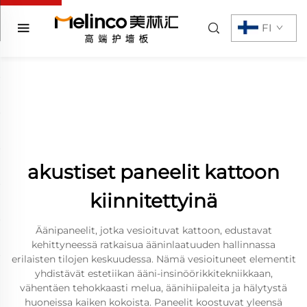
FI
akustiset paneelit kattoon
kiinnitettyinä
Äänipaneelit, jotka vesioituvat kattoon, edustavat
kehittyneessä ratkaisua ääninlaatuuden hallinnassa
erilaisten tilojen keskuudessa. Nämä vesioituneet elementit
yhdistävät estetiikan ääni-insinöörikkitekniikkaan,
vähentäen tehokkaasti melua, äänihiipaleita ja hälytystä
huoneissa kaiken kokoista. Paneelit koostuvat yleensä