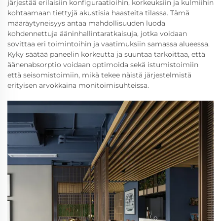
järjestää erilaisiin konfiguraatioihin, korkeuksiin ja kulmiihin
kohtaamaan tiettyjä akustisia haasteita tilassa. Tämä
määräytyneisyys antaa mahdollisuuden luoda
kohdennettuja ääninhallintaratkaisuja, jotka voidaan
sovittaa eri toimintoihin ja vaatimuksiin samassa alueessa.
Kyky säätää paneelin korkeutta ja suuntaa tarkoittaa, että
äänenabsorptio voidaan optimoida sekä istumistoimiin
että seisomistoimiin, mikä tekee näistä järjestelmistä
erityisen arvokkaina monitoimisuhteissa.