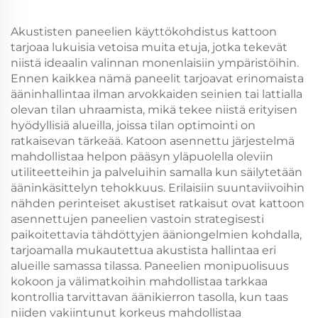
taustaseinä
hotelleille
Akustisten paneelien käyttökohdistus kattoon
tarjoaa lukuisia vetoisa muita etuja, jotka tekevät
niistä ideaalin valinnan monenlaisiin ympäristöihin.
Ennen kaikkea nämä paneelit tarjoavat erinomaista
ääninhallintaa ilman arvokkaiden seinien tai lattialla
olevan tilan uhraamista, mikä tekee niistä erityisen
hyödyllisiä alueilla, joissa tilan optimointi on
ratkaisevan tärkeää. Katoon asennettu järjestelmä
mahdollistaa helpon pääsyn yläpuolella oleviin
utiliteetteihin ja palveluihin samalla kun säilytetään
ääninkäsittelyn tehokkuus. Erilaisiin suuntaviivoihin
nähden perinteiset akustiset ratkaisut ovat kattoon
asennettujen paneelien vastoin strategisesti
paikoitettavia tähdöttyjen ääniongelmien kohdalla,
tarjoamalla mukautettua akustista hallintaa eri
alueille samassa tilassa. Paneelien monipuolisuus
kokoon ja välimatkoihin mahdollistaa tarkkaa
kontrollia tarvittavan äänikierron tasolla, kun taas
niiden vakiintunut korkeus mahdollistaa