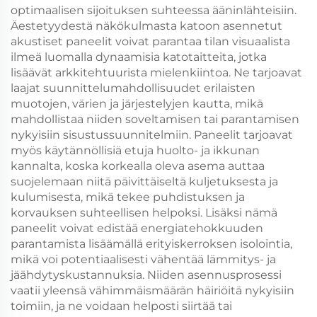
optimaalisen sijoituksen suhteessa ääninlähteisiin.
Äestetyydestä näkökulmasta katoon asennetut
akustiset paneelit voivat parantaa tilan visuaalista
ilmeä luomalla dynaamisia katotaitteita, jotka
lisäävät arkkitehtuurista mielenkiintoa. Ne tarjoavat
laajat suunnittelumahdollisuudet erilaisten
muotojen, värien ja järjestelyjen kautta, mikä
mahdollistaa niiden soveltamisen tai parantamisen
nykyisiin sisustussuunnitelmiin. Paneelit tarjoavat
myös käytännöllisiä etuja huolto- ja ikkunan
kannalta, koska korkealla oleva asema auttaa
suojelemaan niitä päivittäiseltä kuljetuksesta ja
kulumisesta, mikä tekee puhdistuksen ja
korvauksen suhteellisen helpoksi. Lisäksi nämä
paneelit voivat edistää energiatehokkuuden
parantamista lisäämällä erityiskerroksen isolointia,
mikä voi potentiaalisesti vähentää lämmitys- ja
jäähdytyskustannuksia. Niiden asennusprosessi
vaatii yleensä vähimmäismäärän häiriöitä nykyisiin
toimiin, ja ne voidaan helposti siirtää tai