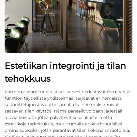
Estetiikan integrointi ja tilan
tehokkuus
Kattoon asennetut akustiset paneelit edustavat formaan ja
funktion täydellistä yhdistelmää, tarjoavat erinomaista
suunnittelujoustavuutta samalla kun ne maksimoivat
saatavan tilan käyttöä. Nämä paneelit voidaan järjestää
luovia kuvioita, jotka palvelevat sekä akustisia että
estetiikoja tarkoituksia, muuttumalla arkkitehtuurisiksi
ominaisuuksiksi, jotka parantavat tilan kokonaismuotoilua.
Vesilevyn asennusmenetelmä poistaa tarpeen seinään