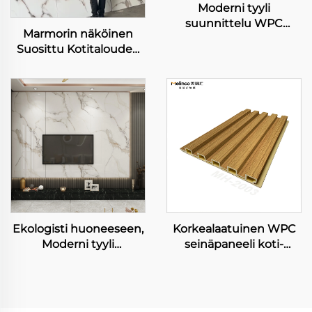
Moderni tyyli
suunnittelu WPC
Marmorin näköinen
seinäpaneeli
Suosittu Kotitalouden
marjalankkuinen TV
Remontti Seinälappu
taustapaneeli
Korkean Kirkkaan
huoneeseen TV tausta
Vaikutuksen
Tekstuurinen PET-
Elokuva WPC-
Seinapaneelit Kiinteät
Paneelit
Ekologisti huoneeseen,
Korkealaatuinen WPC
Moderni tyyli
seinäpaneeli koti-
suunnittelu WPC
dekoraatio muovinen
seinäpaneeli TV
sisäinen seinäpaneeli
taustapaneeli
liukon rauta ja
marjalankkuinen TV
integroitu seinäkattaus