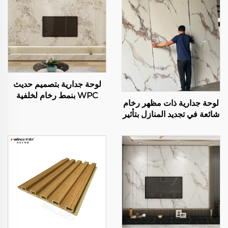
لوحة جدارية بتصميم حديث
WPC بنمط رخام لخلفية
لوحة جدارية ذات مظهر رخام
شاشة التلفاز في غرفة
شائعة في تجديد المنازل بتأثير
الجلوس
لامع عالي ونسيج فيلم PET
لوحة WPC صلبة