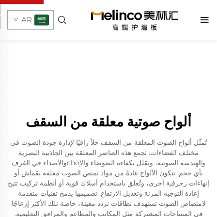
AR
ألواح صوتية معلقة من السقف
تُمثّل ألواح الصوت المعلقة من السقف حلاً راقيًا لإدارة جودة الصوت في
مختلف الفضاءات. تجمع هذه العناصر المعلقة بين الجاذبية البصرية
والهندسة الصوتية، وتقلل بكفاءة الضوضاء والإchoوالأصداء في الغرف
بأي حجم. تتكون الألواح عادةً من مواد تمتص الصوت مغلفة بقماش أو
إنهاءات زخرفية أخرى، وتُعلق باستخدام أسلاك قوية أو أنظمة تركيب تتيح
إعادة التوجيه المرنة وتعديل الارتفاع. تصميمها يدمج تقنيات متقدمة
لامتصاص الصوت تستهدف نطاقات تردد معينة، خاصة تلك الأكثر إزعاجًا
في المساحات المشتركة مثل المكاتب والمطاعم والمرافق التعليمية.