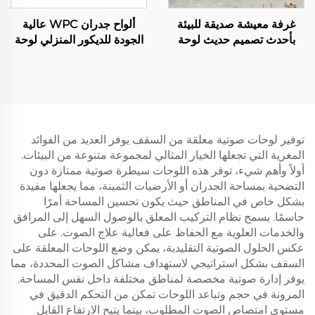
غرفة معيشة صديقة للبيئة
ألواح جدران WPC عالية
بأحدث تصميم حديث لوحة
الجودة للديكور المنزلي لوحة
جدارية WPC لوحة زخرفية
جدران داخلية بلاستيكية
خلفية تلفزيون باللون الرخام
بمظهر مثقوب وغطاء جدران
متكامل للفنادق
توفير لوحات صوتية معلقة من السقف يوفر العديد من الفوائد
المغرية التي تجعلها الخيار المثالي لمجموعة متنوعة من البيئات.
أولاً وأهم شيء، توفر هذه اللوحات سيطرة صوتية ممتازة دون
التضحية بمساحة الجدران أو الأرضيات الثمينة، مما يجعلها مفيدة
بشكل خاص في المناطق حيث يكون تحسين المساحة أمرًا
حاسمًا. يسمح نظام التركيب المعلق بالوصول السهل إلى المرافق
والخدمات العلوية مع الحفاظ على فعالية علاج الصوت. على
عكس الحلول الصوتية التقليدية، يمكن وضع اللوحات المعلقة على
السقف بشكل استراتيجي لاستهداف مشاكل الصوت المحددة، مما
يوفر إدارة صوتية مخصصة لمناطق مختلفة داخل نفس المساحة.
المرونة في حجم وتباعد اللوحات تمكن من التحكم الدقيق في
مستوى امتصاص الصوت المطلوب، بينما يتيح الارتفاع القابل