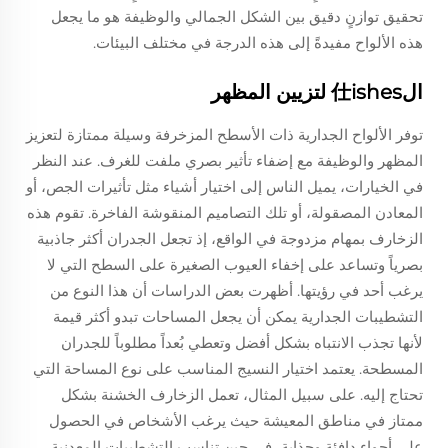
تحقيق توازنٍ دقيق بين الشكل الجمالي والوظيفة هو ما يجعل
هذه الألواح مفيدةً إلى هذه الدرجة في مختلف البيئات.
ال仕ishes لتزيين المظهر
توفر الألواح الجدارية ذات الأسطح المزخرفة وسيلة ممتازة لتعزيز
المظهر والوظيفة مع إضفاء تأثير بصري ملفت للغرف. عند النظر
في الخيارات، يميل الناس إلى اختيار أشياء مثل تأثيرات الجص، أو
المعادن المصقولة، أو تلك التصاميم المنقوشة الفاخرة. تقوم هذه
الزخارف بمهام مزدوجة في الواقع، إذ تجعل الجدران أكثر جاذبية
بصرياً وتساعد على إخفاء العيوب الصغيرة على السطح التي لا
يرغب أحد في رؤيتها. أظهرت بعض الدراسات أن هذا النوع من
التشطيبات الجدارية يمكن أن يجعل المساحات تبدو أكثر قيمة
لأنها تجذب الانتباه بشكل أفضل وتعطي بُعداً مطلوباً للجدران
المسطحة. يعتمد اختيار النسيج المناسب على نوع المساحة التي
تحتاج إليه. على سبيل المثال، تعمل الزخارف الخشنة بشكل
ممتاز في مناطق المعيشة حيث يرغب الأشخاص في الحصول
على أجواء دافئة وجذابة، في حين تناسب التشطيبات المعدنية