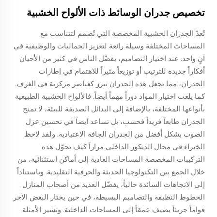
تخصيص جدران الوسائط ذات الألواح الخشبية
تُعدّ الجدران الخشبية المخصصة التي تُصمم لتتناسب مع
المساحات المختلفة وسيلة رائعة لتعزيز الجماليات والوظيفية في
آنٍ واحد. عند اختيار التصاميم، يفضّل الناس في كثير من الأحيان
أفكاراً جديدة للترتيب أو توزيعاً مثيراً للاهتمام في إطارات
الجدران، مما يجعل هذه الجدران تبرز كعناصر مركزية في الغرف.
كما يلعب اختيار المواد دوراً مهماً أيضاً. فالألواح الخشبية الطبيعية
بأنواعها المختلفة، بالإضافة إلى البدائل الصديقة للبيئة، لا تمنح
الجدران طابعاً فريداً فحسب، بل تساعد أيضاً في تحسين عزل
الصوت بشكل أفضل من الجدران الجافة الاعتيادية. ولقد لاحظ
الخبراء في مجال الديكور الداخلي مراراً كيف تحوّل هذه
التركيبات المخصصة المساحات العادية إلى أماكن استثنائية، من
خلال الجمع بين التكنولوجيا الحديثة والحرفية التقليدية. وباستناداً
إلى الاتجاهات السائدة حالياً، يفضّل العديد من أصحاب المنازل
الخطوط النظيفة والتصاميم البسيطة، في حين يختار البعض الآخر
قواماً جريئاً يضيف عمقاً إلى المساحات الداخلية. وتشير الأمثلة