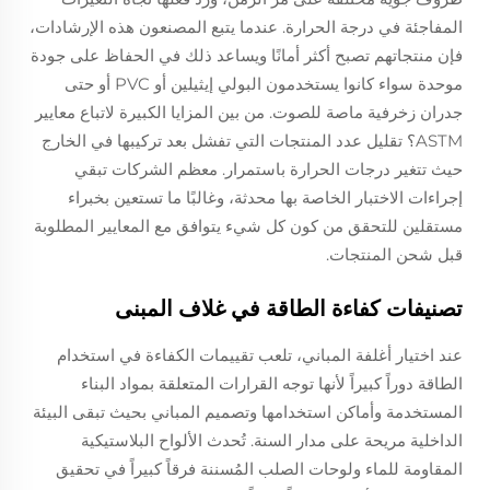
المفاجئة في درجة الحرارة. عندما يتبع المصنعون هذه الإرشادات،
فإن منتجاتهم تصبح أكثر أمانًا ويساعد ذلك في الحفاظ على جودة
موحدة سواء كانوا يستخدمون البولي إيثيلين أو PVC أو حتى
جدران زخرفية ماصة للصوت. من بين المزايا الكبيرة لاتباع معايير
ASTM؟ تقليل عدد المنتجات التي تفشل بعد تركيبها في الخارج
حيث تتغير درجات الحرارة باستمرار. معظم الشركات تبقي
إجراءات الاختبار الخاصة بها محدثة، وغالبًا ما تستعين بخبراء
مستقلين للتحقق من كون كل شيء يتوافق مع المعايير المطلوبة
قبل شحن المنتجات.
تصنيفات كفاءة الطاقة في غلاف المبنى
عند اختيار أغلفة المباني، تلعب تقييمات الكفاءة في استخدام
الطاقة دوراً كبيراً لأنها توجه القرارات المتعلقة بمواد البناء
المستخدمة وأماكن استخدامها وتصميم المباني بحيث تبقى البيئة
الداخلية مريحة على مدار السنة. تُحدث الألواح البلاستيكية
المقاومة للماء ولوحات الصلب المُسننة فرقاً كبيراً في تحقيق