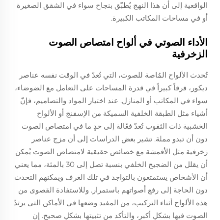
الواقعية إلى أن هذا النهج يُطبّق بنجاح سواء في الشقق الصغيرة
أو في مساحات المكاتب الكبيرة.
الأداء الصوتي في ألواح امتصاص الصوت
الزخرفية
تُحدث الألواح المُاصة للصوت، التي تُعدّ في الوقت نفسه عناصر
ديكور، فرقاً كبيراً في قدرة المساحات على التعامل مع الضوضاء،
سواء في المكاتب أو المنازل. عند اختيار المواد والتصاميم، فإنّ
أشياء مثل الطبقة الخلفية السميكة من الإسفنج أو الألواح
الخشبية ذات الثقوب تُعدّ فعّالة إلى حدٍ ما في امتصاص الصوت
دون أن تبدو مملة. تشير بعض الدراسات إلى أن مزج عناصر
زخرفية مثل الأقمشة مع خصائص حقيقية لامتصاص الصوت يُمكن
أن يقلل من الضجيج الخلفي بنسبة تصل إلى 30 بالمئة، مما يعني
أن الأشخاص يستمتعون بالتواجد في تلك الغرف ويمكنهم التحدث
دون الحاجة إلى رفع أصواتهم باستمرار. وللاستفادة القصوى من
هذه الألواح أثناء التركيب، من المفيد وضعها في الأماكن التي يرتدّ
الصوت فيها بشكلٍ أكبر، والتأكد من تثبيتها بشكلٍ صحيح. إن