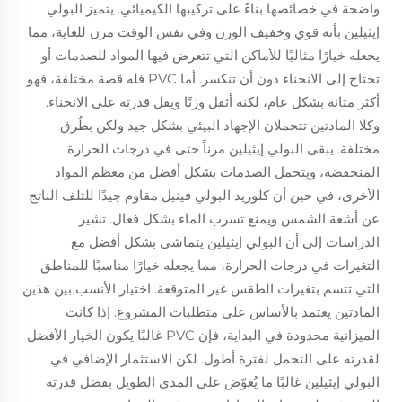
واضحة في خصائصها بناءً على تركيبها الكيميائي. يتميز البولي
إيثيلين بأنه قوي وخفيف الوزن وفي نفس الوقت مرن للغاية، مما
يجعله خيارًا مثاليًا للأماكن التي تتعرض فيها المواد للصدمات أو
تحتاج إلى الانحناء دون أن تنكسر. أما PVC فله قصة مختلفة، فهو
أكثر متانة بشكل عام، لكنه أثقل وزنًا ويقل قدرته على الانحناء.
وكلا المادتين تتحملان الإجهاد البيئي بشكل جيد ولكن بطُرق
مختلفة. يبقى البولي إيثيلين مرناً حتى في درجات الحرارة
المنخفضة، ويتحمل الصدمات بشكل أفضل من معظم المواد
الأخرى، في حين أن كلوريد البولي فينيل مقاوم جيدًا للتلف الناتج
عن أشعة الشمس ويمنع تسرب الماء بشكل فعال. تشير
الدراسات إلى أن البولي إيثيلين يتماشى بشكل أفضل مع
التغيرات في درجات الحرارة، مما يجعله خيارًا مناسبًا للمناطق
التي تتسم بتغيرات الطقس غير المتوقعة. اختيار الأنسب بين هذين
المادتين يعتمد بالأساس على متطلبات المشروع. إذا كانت
الميزانية محدودة في البداية، فإن PVC غالبًا يكون الخيار الأفضل
لقدرته على التحمل لفترة أطول. لكن الاستثمار الإضافي في
البولي إيثيلين غالبًا ما يُعوّض على المدى الطويل بفضل قدرته