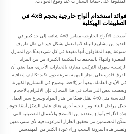
المتفوقة على حماية السيارات عند وقوع الحوادث.
فوائد استخدام ألواح خارجية بحجم 4x8 في
التطبيقات الهيكلية
أصبحت الألواح الخارجية مقاس 4x8 شائعة إلى حد كبير في
العديد من مشاريع البناء لأنها تعمل بشكل جيد في ظل ظروف
متنوعة. يجد المقاولون أنها مفيدة في كل شيء بدءًا من المنازل
الصغيرة وانتهاءً بالمجمعات المكتبية الكبيرة. من بين المزايا
الرئيسية سهولة التركيب مقارنة بالخيارات الأخرى، مما يعني أن
الفرق قادرة على إنجاز المهمة بسرعة دون تكبد تكاليف إضافية
في الأيدي العاملة، وهو أمر يُلاحظ بوضوح في المشاريع الكبيرة.
وبحسب بعض الدراسات في هذا المجال، فإن الالتزام بالأحجام
القياسية مثل 4x8 يقلل فعليًا من هدر المواد ويسرع سير العمل
خلال مراحل البناء. ومن ناحية أخرى هناك عامل الشكل أيضًا. تتوفر
هذه الألواح بأنواع متعددة من الأسطح والأعمال التفصيلية التي
تمكّن المصممين من تحقيق الطراز المرغوب فيه لأي مبنى معين.
وتفسر هذه المرونة السبب وراء عودة الكثير من المهندسين