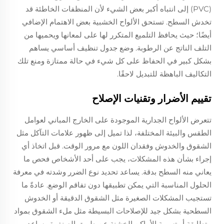
(PVC) إلى انتباه أكبر بعض الشيء لأن المنظفات الخاطئة قد
تخدش السطح. تستحق الألواح الخشبية بعض الاهتمام الإضافي
أيضًا؛ حيث يحافظ التلميع المتكرر لها على لمعانها ويحميها من
التلف الناتج عن الرطوبة. وضع جدول تنظيف أساسي يساهم
بشكل كبير في الحفاظ على كل شيء في حالة ممتازة ومنع تلك
التكاليف الباهظة للتبديل لاحقًا.
تقييم الأضرار وتقنيات الإصلاح
تتعرض الألواح الجدارية الموجودة على الخارج المباني لعوامل
الطقس والبيئة المختلفة، لذا تميل إلى ظهور علامات التآكل مثل
الشقوق والخدوش وفقدان اللون مع مرور الوقت. قبل اتخاذ أي
إجراء بشأن هذه المشكلات، يجب على أحد الأشخاص فحص ما
يعاني منه السطح بدقة. يساعد تحديد نوع الضرر وشدته في معرفة
الحلول المناسبة التي يمكن تطبيقها دون تفاقم الوضع. عادةً ما
تستجيب المشكلات الصغيرة مثل الشقوق الدقيقة أو الخدوش
السطحية بشكل جيد للإصلاحات البسيطة مثل ملء الشقوق بمواد
متطابقة أو تسوية الأماكن الخشنة عن طريق الصنفرة. يساعد