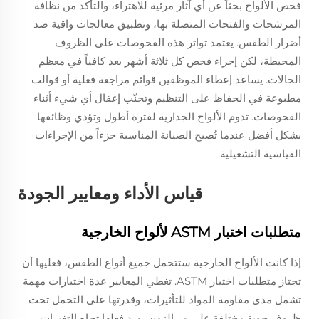
فحص الألواح بحثاً عن أي آثار مرئية للاهتراء، والتأكد من نظافة
المرشحات والفتحات المتصلة بها، وتطبيق معالجات واقية ضد
أضرار الطقس. يعتمد تواتر هذه الفحوصات على الظروف
المحيطة، لكن إجراء فحص كل ثلاثة أشهر يعد كافياً في معظم
الحالات. يساعد إعطاء الموظفين قوائم مراجعة فعلية أو قوالب
مطبوعة في الحفاظ على التنظيم وتجنّب إغفال أي شيء أثناء
الفحوصات. تدوم الألواح الجدارية لفترة أطول وتؤدي وظائفها
بشكل أفضل عندما تُصبح الصيانة المناسبة جزءاً من الإجراءات
القياسية التشغيلية.
قياس الأداء ومعايير الجودة
متطلبات اختبار ASTM لألواح الخارجية
إذا كانت الألواح الخارجية ستتحمل جميع أنواع الطقس، فعليها أن
تجتاز متطلبات اختبار ASTM. تغطي المعايير عدة اختبارات مهمة
تشمل مدى مقاومة المواد للتأثيرات، وقدرتها على التحمل تحت
ظروف جوية مختلفة على مر الزمن، ورد فعلها تجاه التغيرات