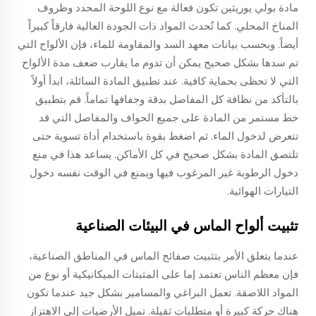
مادة بولي يوريثين تكون فعالة مع نوع اللوحة المحدد وظروف
المناخ المحلي. كما تُحدث المواد ذات الجودة العالية فارقاً كبيراً
أيضاً. وبحسب بيانات معهد السد والمقاومة للماء، فإن الألواح التي
تم سدها بشكل صحيح يمكن أن تدوم ما يقارب ضعف مدة الألواح
التي لا تحظى بحماية كافية. عند تطبيق المادة السائلة، ابدأ أولاً
بالتأكد من نظافة كل المفاصل بدقة وجفافها تماماً. قم بتطبيق
خط مستمر من المادة على جميع الحواف والمفاصل التي قد
تتعرض لدخول الماء. ثم اضغط بقوة باستخدام أداة تسوية حتى
تلتصق المادة بشكل صحيح في كل الأماكن. يساعد هذا في منع
دخول الرطوبة غير المرغوب فيها ويمنع في الوقت نفسه دخول
التيارات الهوائية.
تثبيت ألواح الماس في البيئات الصناعية
عندما يتعلق الأمر بتثبيت صفائح الماس في المناطق الصناعية،
فإن معظم الناس تعتمد إما على المثبتات الميكانيكية أو نوع من
المواد اللاصقة. تعمل البراغي والمسامير بشكل جيد عندما تكون
هناك حركة كبيرة أو متطلبات ثقيلة. تميل الأرضيات إلى الاهتزاز