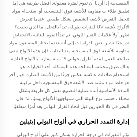
البنفسجية إذا أردنا أن تدوم لفترة معقولة. أفضل طريقة هي إما
تطبيق طلاءات مقاومة للأشعة فوق البنفسجية أو استخدام مواد
تتحمل التعرض لأشعة الشمس بشكل طبيعي. عندما تتعرض
الألواح لأشعة UV لفترات طويلة، تبدأ بالتحلل. ما الذي يحدث؟
تظهر أولاً علامات التغير اللوني، ثم تبدأ القوة البنائية بالانخفاض
تدريجيًا. تشير بعض الدراسات إلى أنه عندما يختار المصنعون مواد
مقاومة للأشعة فوق البنفسجية منذ البداية، فإن هذه الألواح تبقى
صالحة للعمل لمدة أطول بحوالي 15 سنة مقارنة بالألواح العادية.
هناك طرق مختلفة لمعالجة هذه المشكلة. أحد الخيارات هو
استخدام طلاءات عاكسة تعكس جزءًا من الأشعة الضارة. خيار آخر
هو خلط مواد مثبتة ضد الأشعة فوق البنفسجية داخل تركيبة
المادة الأساسية أثناء عملية التصنيع. تعمل كل طريقة بشكل
مختلف حسب نوع البيئة التي ستواجهها الألواح يوميًا، لذا فإن
النظر في كلا الخيارين قبل اتخاذ القرار النهائي يعد أمرًا منطقيًا.
إدارة التمدد الحراري في ألواح البولي إيثيلين
تؤثر التغيرات في درجة الحرارة بشكل كبير على ألواح البولي