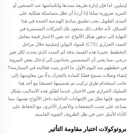
إيثيلين، لذا فإن إدارة طريقة تمددها وانكماشها عند التسخين أو
التبريد ضرورية تمامًا إذا أردنا أن تظل متماسكة هيكلية على
المدى الطويل. يجب تطبيق مبادئ الهندسة الجيدة في هذا
السياق، لأنه خلاف ذلك ستقود تلك الحركات المستمرة في
النهاية إلى تدهور هيكل الألواح. خذ بعين الاعتبار قيمة معامل
التمدد الحراري (CTE) للمواد البولي إيثيلينية خلال مراحل
التخطيط. تخبرنا هذه القيمة بدقة كم التمدد الذي يحدث لكل تغير
درجي، مما يعني أن المصممين يحتاجون إلى إدخال بعض المرونة
في خططهم منذ اليوم الأول. ما الذي يثبت فعاليته في الممارسة؟
إنشاء وصلات تسمح فعليًا للمادة بالتحرك بدلًا من مقاومتها، إلى
جانب استخدام طرق تركيب تم تصميمها خصيصًا مع أخذ هذا
السلوك الحراري بعين الاعتبار. عندما تُطبّق هذه الأساليب بشكل
صحيح، فإنها تقلل من الإجهادات الداخلية داخل الألواح نفسها، مما
يساعد على تجنب التشققات والأضرار الأخرى، مع الحفاظ على
الأداء الأمثل حتى في ظل الظروف الجوية القاسية.
بروتوكولات اختبار مقاومة التأثير