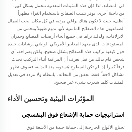
في المصانع، لذا فإن هذه المثبتات المعدنية تتحمل بشكل كبير.
من ناحية أخرى، يوفر تثبيت الصفائح باستخدام الغراء مظهراً
أنظف، حيث لا تكون هناك براغي مرئية في كل مكان. يحب العمال
الصناعيون هذه الصفائح الماسية لأنها تدوم طويلاً وتحمي من
الانزلاقات، ولذلك نراها في جميع أنحاء أرضيات المصانع وجدران
المستودعات. لدى معهد المعايير الأمريكي الوطني إرشادات جيدة
حول كيفية تركيب هذه الصفائح بشكل صحيح، ولكن بصراحة، أي
شخص قام بذلك من قبل يعرف أن المراقبة أثناء التركيب تحدث
فرقاً كبيراً. إذا لم تكن السطوح مُستوية منذ البداية، فسوف تظهر
مشاكل لاحقاً. فقط تحقق من التحالف بانتظام ولا تتردد في تعديل
المثبتات كلما شعرت بشيء غير صحيح.
المؤثرات البيئية وتحسين الأداء
استراتيجيات حماية الإشعاع فوق البنفسجي
تحتاج الألواح الخارجية إلى حماية جيدة من الأشعة فوق