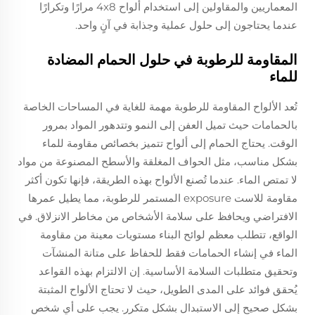
المعماريين والمقاولين إلى استخدام ألواح 4x8 مرارًا وتكرارًا
عندما يحتاجون إلى حلول عملية وجذابة في آنٍ واحد.
المقاومة للرطوبة في حلول الحمام المضادة
للماء
تُعد الألواح المقاومة للرطوبة مهمة للغاية في المساحات الخاصة
بالحمامات حيث تميل العفن إلى النمو وتتدهور المواد بمرور
الوقت. يحتاج الحمام إلى ألواح تتميز بخصائص مقاومة للماء
بشكل مناسب، مثل الحواف المغلقة والأسطح المصنوعة من مواد
لا تمتص الماء. عندما تُصنع الألواح بهذه الطريقة، فإنها تكون أكثر
مقاومة للاست exposure المستمر للرطوبة، مما يطيل عمرها
الافتراضي ويحافظ على سلامة الأشخاص من مخاطر الانزلاق. في
الواقع، تتطلب معظم لوائح البناء مستويات معينة من مقاومة
الماء في إنشاء الحمامات فقط للحفاظ على متانة المنشآت
وتحقيق متطلبات السلامة الأساسية. إن الالتزام بهذه القواعد
يُحقق فوائد على المدى الطويل، حيث لا تحتاج الألواح المثبتة
بشكل صحيح إلى الاستبدال بشكل متكرر. يجب على أي شخص