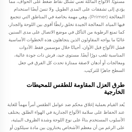
مستويًا. الألواح المائلة تعني تشكل نقاط ضغط على الحواف، مما
يؤدي إلى تشققات على المدى الطويل. ولا تنسَ أيضًا استخدام
المعالجة (Primer)، وهي مهمة بخاصة في المناطق التي تتجمع
فيها المياه. المعالجة الجيدة تخلق رابطًا أقوى بين اللوحة والجدار،
كما تمنع الرطوبة من التآكل في موضع الاتصال على مدى السنين.
غالبًا ما يواجه المقاولون الذين يتجاهلون هذه الخطوات الأساسية
فشل الألواح قبل الأوان، أحيانًا خلال موسمين فقط. الأدوات
المناسبة تلعب دورًا أيضًا. مستوى جيد، فرش ذات جودة عالية،
ومعالجات أو أدهان لاصقة ممتازة تحدث كل الفرق في جعل
السطح جاهزًا للتركيب.
طرق العزل المقاومة للطقس للمحيطات
الخارجية
يُعد القيام بعملية إغلاق محكم ضد عوامل الطقس أمراً مهماً للغاية
عند الحفاظ على سلامة الألواح الجدارية في الهواء الطلق. يختلف
الأسلوب المستخدم بناءً على نوع اللوحة وشدة الظروف البيئية،
على الرغم من أن معظم الأشخاص يختارون بين مادة سيلكون أو