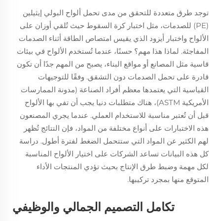
توجد طرق متعددة للتحقق من مدى تحمل ألواح البولي إيثيلين
(PE) للصدمات، مثل اختبار كرة السقوط حيث تُلقي أوزان على
الألواح واختبار أيزود الذي يقيس امتصاص الطاقة أثناء الصدمات
المفاجئة. لماذا هذا مهم؟ حسنًا، عندما تُستخدم الألواح في بيئات
قاسية مثل المصانع أو مواقع البناء، يصبح من المهم جدًا أن تكون
قادرة على تحمل الصدمات دون التشقق. وفقًا للتوجيهات
القياسية التي يعتمدها معظم أفراد الصناعة (مدونة الممارسات
الأمريكية ASTM)، هناك متطلبات دنيا يجب أن تفي بها الألواح
قبل أن تُعتبر مناسبة للاستخدام العملي. عندما يجري المصنعون
هذه الاختبارات على أنواع مختلفة من المواد، فإن النتائج تُظهر
لهم الكثير عن المواد التي ستتحمل الضغط لفترة أطول. دراسة
كل هذه البيانات تساعد الشركات على اختيار الألواح المناسبة
لكل مهمة وضبط طرق الإنتاج بحيث تؤدي المنتجات الأداء
المتوقع منها بمجرد تركيبها.
تكامل التصميم الجمالي والوظيفي