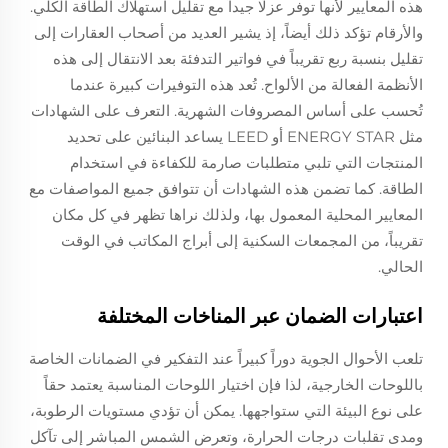
هذه المعايير لأنها توفر عزلًا جيداً مع تقليل استهلاك الطاقة الكلي.
والأرقام تؤكد ذلك أيضاً، إذ يشير العديد من أصحاب العقارات إلى
تقليل بنسبة ربع تقريباً في فواتير التدفئة بعد الانتقال إلى هذه
الأنظمة الفعالة من الألواح. تُعد هذه التوفيرات كبيرة عندما
تُحسب على أساس المصروفات الشهرية. التعرف على الشهادات
مثل ENERGY STAR أو LEED يساعد البنائين على تحديد
المنتجات التي تلبي متطلبات صارمة للكفاءة في استخدام
الطاقة. كما تضمن هذه الشهادات أن تتوافق جميع المواصفات مع
المعايير المحلية المعمول بها، ولذلك نراها تظهر في كل مكان
تقريباً، من المجمعات السكنية إلى أبراج المكاتب في الوقت
الحالي.
اعتبارات الضمان عبر المناخات المختلفة
تلعب الأحوال الجوية دوراً كبيراً عند التفكير في الضمانات الخاصة
باللوحات الخارجية، لذا فإن اختيار اللوحات المناسبة يعتمد حقاً
على نوع البيئة التي ستواجهها. يمكن أن تؤدي مستويات الرطوبة،
ومدى تقلبات درجات الحرارة، وتعرض الشمس المباشر إلى تآكل