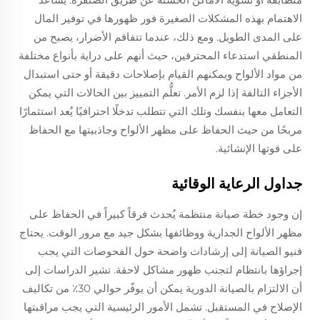
الاهتمام بهذه المشكلات الصغيرة فور ظهورها في توفير المال
على المدى الطويل. ومع ذلك، عندما تتفاقم الأضرار، يصبح من
المنطقي استدعاء المحترفين، حيث أنهم على دراية بأنواع مختلفة
من مواد الألواح ويمكنهم القيام بإصلاحات دقيقة أو حتى استبدال
الأجزاء التالفة إذا لزم الأمر. تعلُّم التمييز بين الحالات التي يمكن
التعامل معها بنفسك وتلك التي تتطلب تدخلًا احترافيًا يُعد استثمارًا
مربحًا من حيث الحفاظ على مظهر الألواح وجاذبيتها مع الحفاظ
على قوتها الإنشائية.
جداول الرعاية الوقائية
إن وجود خطة صيانة منتظمة يُحدث فرقاً كبيراً في الحفاظ على
مظهر الألواح الجدارية ووظائفها بشكل جيد مع مرور الوقت. يحتاج
فنيو الصيانة إلى إرشادات واضحة حول الفحوصات التي يجب
إجراؤها بانتظام لتجنب ظهور مشاكل لاحقة. تشير الدراسات إلى
أن الالتزام بالصيانة الدورية يمكن أن يوفّر حوالي 30٪ من تكاليف
الإصلاح في المستقبل. تشمل الأمور الرئيسية التي يجب مراقبتها