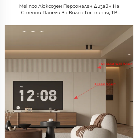
Melinco Люксозен Персонален Дизайн На
Стенни Панели За Вилна Гостиная, ТВ
Бэкграунд Стенен Панел Набор Програма