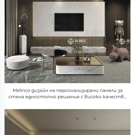
Melinco дизайн на персонализирани панели за
стена едностопно решение с високо качество
апартамент офис вила PVC мраморен панел за
стена