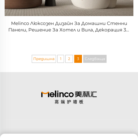
Melinco Люксозен Дизайн За Домашни Стенни
Панели, Решение За Хотел и Вила, Декорация 3D
Ефект Бэкграунд Стенен Набор
Предишна
1
2
3
Следваща