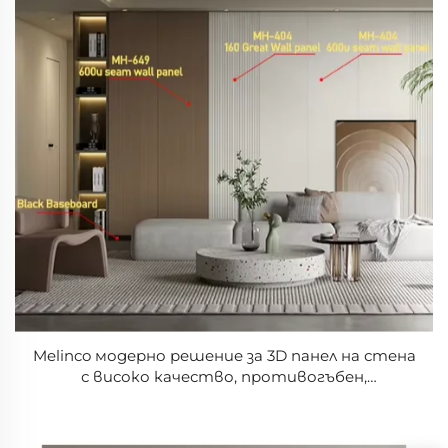
Melinco модерно решение за 3D панел на стена
с високо качество, противогъбен,
водонепроницаема вътрешна декорация,
мраморна плоча за стена