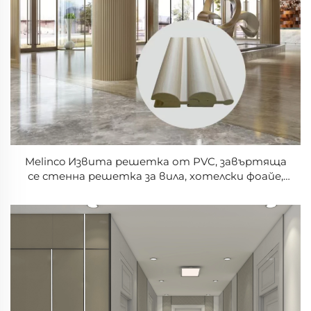
Melinco Извита решетка от PVC, завъртяща
се стенна решетка за вила, хотелски фоайе,
повърхност с ламинат, твърда завъртяща се
решетка за стена