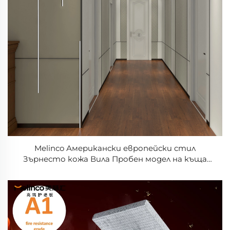
Melinco Американски европейски стил
Зърнесто кожа Вила Пробен модел на къща
Проект Лесен монтаж Вътрешни PVC панели
от бамбуково влакно Плоска стена Панел