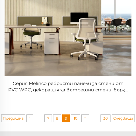
Серия Melinco ребристи панели за стени от
PVC WPC, декорация за вътрешни стени, бързо
монтиране, избор от множество цветове в
3D
...
...
Предишна
1
7
8
9
10
11
30
Следваща