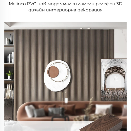
Melinco PVC нов модел малки ламели релефен 3D
дизайн интериорна декорация
водонепроницаем панел лесен за почистване и
монтаж