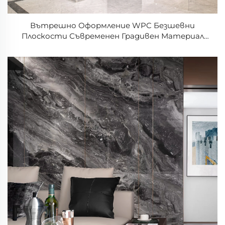
Вътрешно Оформление WPC Безшевни
Плоскости Съвременен Градивен Материал
Огнеупорни Водонепроницаеми Листове от
Пяна PVC Панел за Облицоване на Фона на
Стената