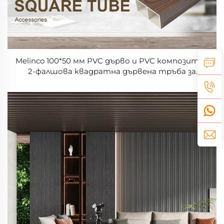
Melinco 100*50 мм PVC дърво и PVC композитна
2-фалшова квадратна дървена тръба за
вътрешно стенно разделяне и декорация