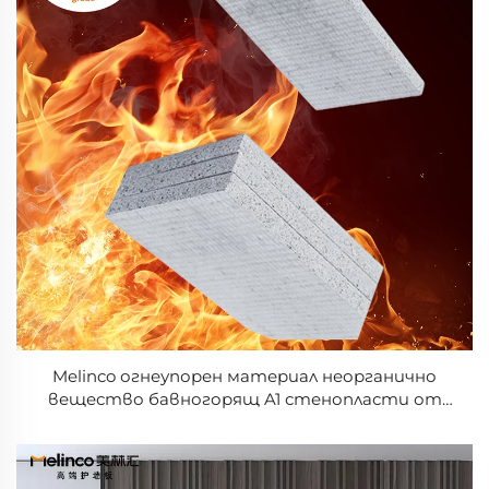
Melinco огнеупорен материал неорганично
вещество бавногорящ A1 стенопласти от
калциев карбонат 6 мм/8 мм циментово-
влакнест плосък материал