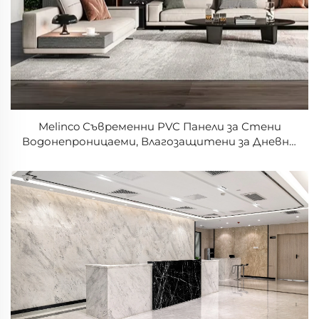
Melinco Съвременни PVC Панели за Стени
Водонепроницаеми, Влагозащитени за Дневна,
Хотел, Търговски Плоскости за Ядене,
Употреба в Домакинството