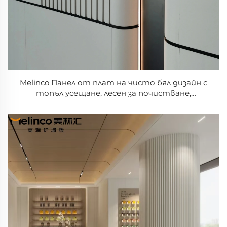
Melinco Панел от плат на чисто бял дизайн с
топъл усещане, лесен за почистване,
интериорна декорация от бамбукова фибра,
3D ребриста стена