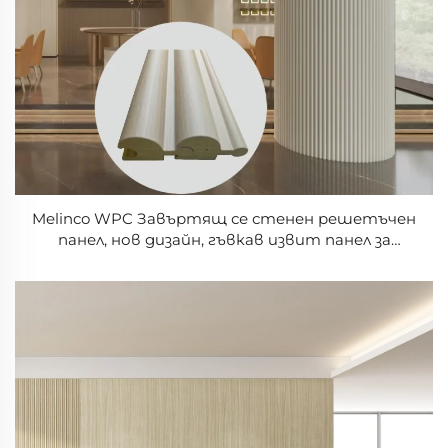
Melinco WPC Завъртящ се стенен решетъчен
панел, нов дизайн, гъвкав извит панел за
интериорно озеленяване, извит масивен панел
от PVC