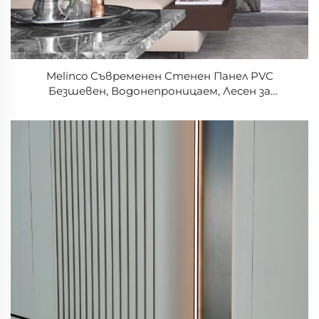
Melinco Съвременен Стенен Панел PVC
Безшевен, Водонепроницаем, Лесен за
Почистване за Дневна, Спалня, Хотел,
Търговско Оформление на Стенна Плоскост