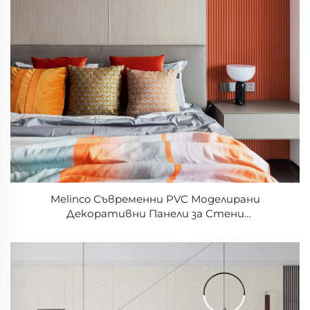
Melinco Съвременни PVC Моделирани
Декоративни Панели за Стени
Водонепроницаеми Висококачествени Панели
за Стените от Пластмаса с Релеф за Вила,
Хотел, Офис