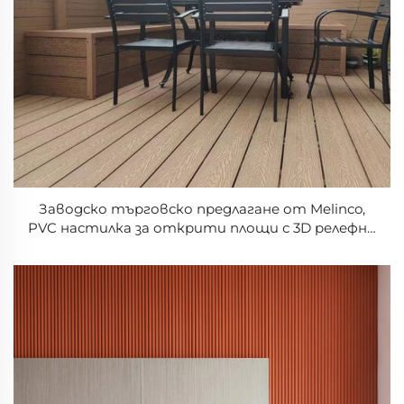
Заводско търговско предлагане от Melinco,
PVC настилка за открити площи с 3D релефни
дъски, устойчива на пукнатини, за под на
открито