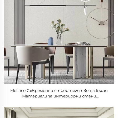
Melinco Съвременно строителство на къщи
Материали за интериорни стени
Висококачествени декоративни PVC панели за
стени за вили хотели