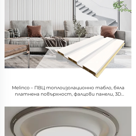
Melinco – ПВЦ топлоизолационно табло, бяла
платнена повърхност, фалцови панели, 3D
декорация за домашни стени, облицовка за
вътрешни щори