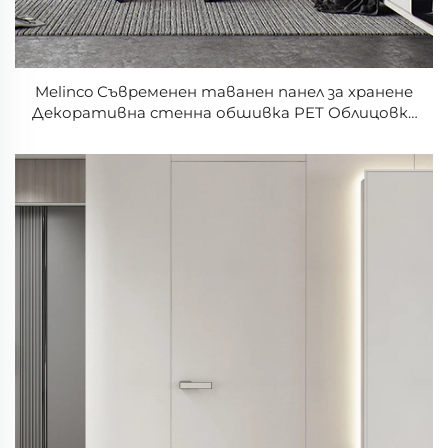
Melinco Съвременен таванен панел за хранене
Декоративна стенна обшивка PET Облицовка
Мраморна текстура Непрекъсната линия Фон
Твърд влакнести бамбук