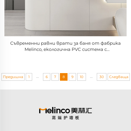
Съвременни равни врати за баня от фабрика
Melinco, екологична PVC система с
термоизолационни и водонепроницаеми
характеристики, предлагани на фабрични цени
...
...
Предишна
1
6
7
8
9
10
30
Следваща