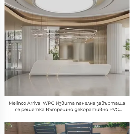
Melinco Arrival WPC Извита панелна завъртаща
се решетка Вътрешно декоративно PVC
покритие Ребриста пръчка с процепи за
цилиндричен стълб