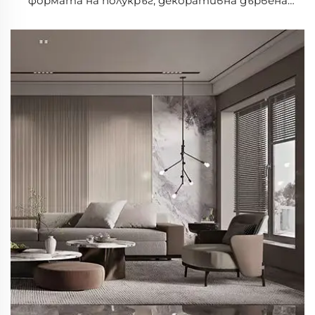
формата на полукръг, декоративна дървена
панел, тамбур, висококачествена огъваема
стенна панел