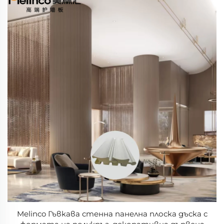
Melinco Гъвкава стенна панелна плоска дъска с