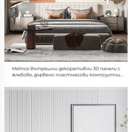
Melinco Вътрешни декоративни 3D панели с
жлебове, дървено-пластмасови композитни
гофрирани стенни панели за къща, офис, хотел
– Решения за стенни панели