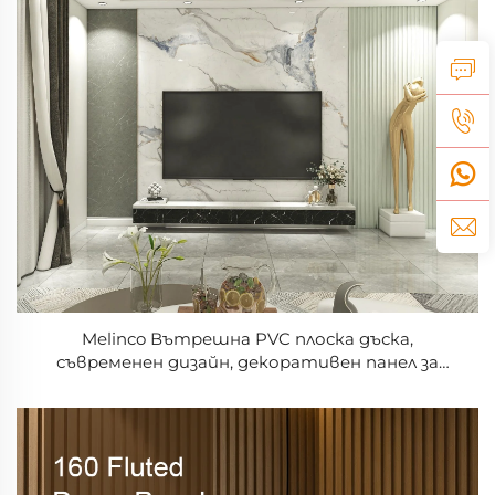
Melinco Вътрешна PVC плоска дъска,
съвременен дизайн, декоративен панел за
стена, домашно украсяване, къща, хотел, офис,
дневна, висококачествен лист