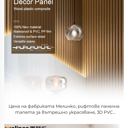
Цена на фабриката Мелинко, рифтова панелна
тапета за вътрешно украсяване, 3D PVC
стенова плоскост, украса от висок клас,
луксозно оформление