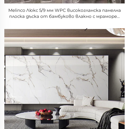
Melinco Люкс 5/9 мм WPC високогланска панелна
плоска дъска от бамбуково влакно с мраморен
релеф, съвременни стенни панели за дневна и
хотелско приложение, ламинирани с PVC