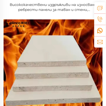
Висококачествени издръжливи на износване
ребрести панели за таван и стени,
декоративни, подходящи за вътрешни
помещения, пластмасови композитни WPC
ребрести панели за стени