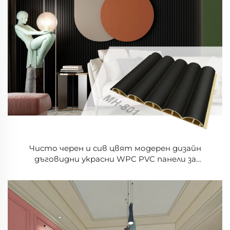
Чисто черен и сив цвят модерен дизайн
дъговидни украсни WPC PVC панели за
вътрешно стенно декориране