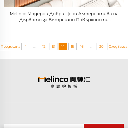
Melinco Модерни Добри Цени Алтернатива на
Дървото за Вътрешни Повърхности
Декоративни Стенни Панели WPC за Молове
...
...
Предишна
1
12
13
14
15
16
30
Следваща