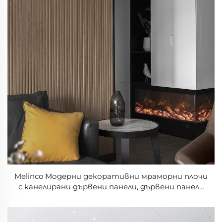
Melinco Модерни декоративни мраморни плочи
с канелирани дървени панели, дървени панели
от пластмаса, вилни и хотелиерски
водонепропускливи PVC панели за стени