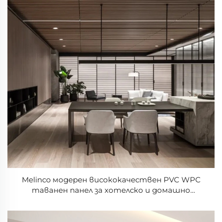
Melinco модерен висококачествен PVC WPC
таванен панел за хотелско и домашно
украсяване приложение панели за стени