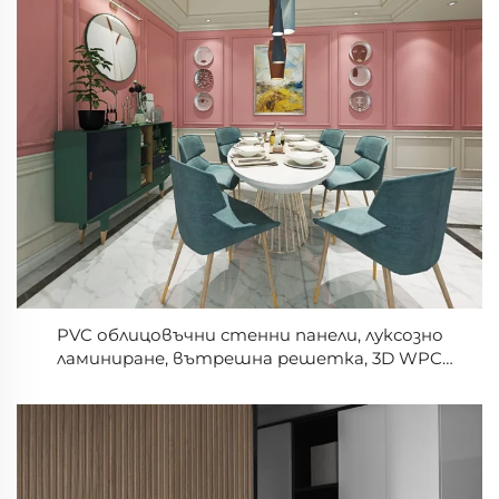
PVC облицовъчни стенни панели, луксозно
ламиниране, вътрешна решетка, 3D WPC
стенни плоскости за декоративни дървени
пластмасови композитни панели