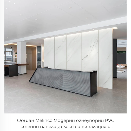
Фошан Melinco Модерни огнеупорни PVC
стенни панели за лесна инсталация и