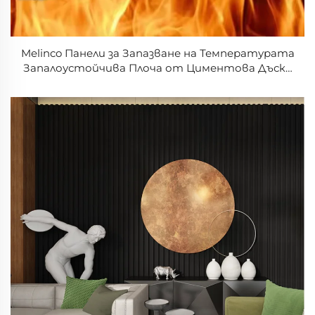
Melinco Панели за Запазване на Температурата
Запалоустойчива Плоча от Циментова Дъска
Влакна от Калциев Карбонат за Плочи за
Стени в Хотели/барове/пастичници