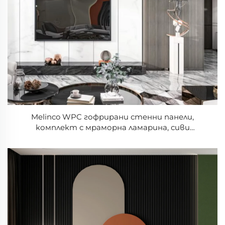
Melinco WPC гофрирани стенни панели,
комплект с мраморна ламарина, сиви
решетъчни панели за телевизи, комбинация за
вътрешна декорация на стени