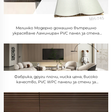
Мелинко Модерно домашно вътрешно
украсяване Ламиниран PVC панел за стена
Самозатихващ и водонепропусклив издръжлив
3D панел за стени
Фабрика, други плочи, ниска цена, високо
качество, PVC WPC панели за стени за
вътрешно помещение, дървени фасетирани
панели