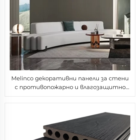
Melinco декоративни панели за стени
с противопожарно и влагозащитно
дървено покритие бърз монтаж за
хотели вили офис сгради