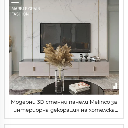
Модерни 3D стенни панели Melinco за
интериорна декорация на хотелска
вила - комплект мраморни стени