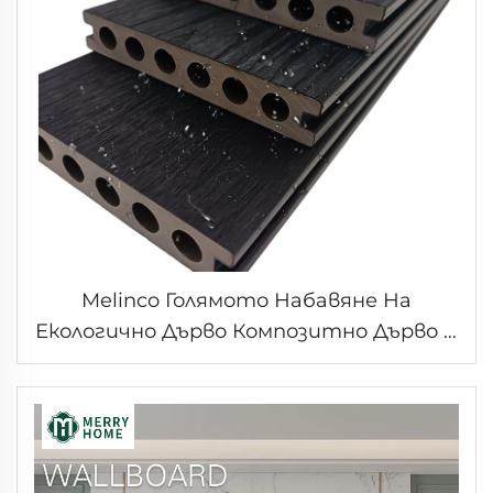
Melinco Голямото Набавяне На
Екологично Дърво Композитно Дърво С
Гранулирана Структура За Изградяне
На Външни WPC Подове Със Стъпки