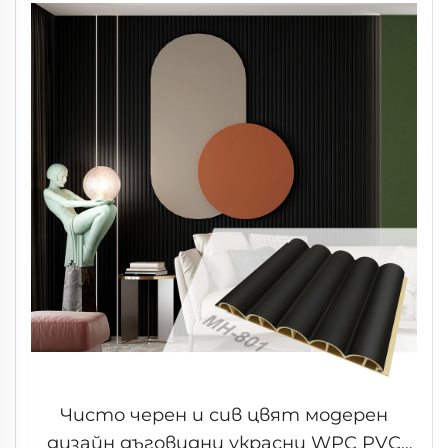
Чисто черен и сив цвят модерен
дизайн дъговидни украсни WPC PVC