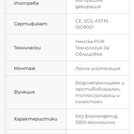
Вътрешна
Употреба
декорация
CE, SGS, ASTM,
Сертификат
ISO9001
Немска PUR
Технически
Технология За
Облицовка
Монтаж
Лесна инсталация
Водонепроницаем и
противовлагален,
Функция
топлоизолиращ и
огнестоен
Без формалдегид,
Характеристики
100% екологично