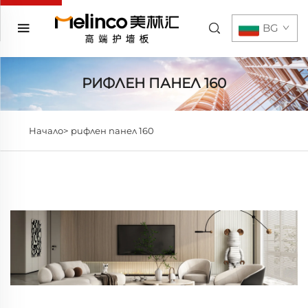
BG
РИФЛЕН ПАНЕЛ 160
Начало>
рифлен панел 160