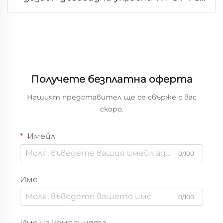
панели за вътрешно стенно
декориране
Получете безплатна оферта
Нашият представител ще се свърже с вас
скоро.
Имейл
0/100
Име
0/100
Име на компанията