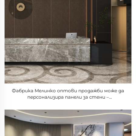
Фабрика Мелинко оптови продажби може да
персонализира панели за стени –
водонепроницаеми и огнестойки. Оптови
комерциални декоративни панели за стени.