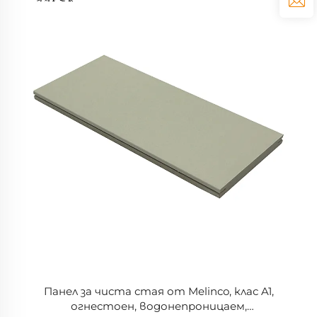
Панел за чиста стая от Melinco, клас A1,
огнестоен, водонепроницаем,