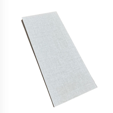
противовлажностен, екологичен, без
формалдегид, панел за стени