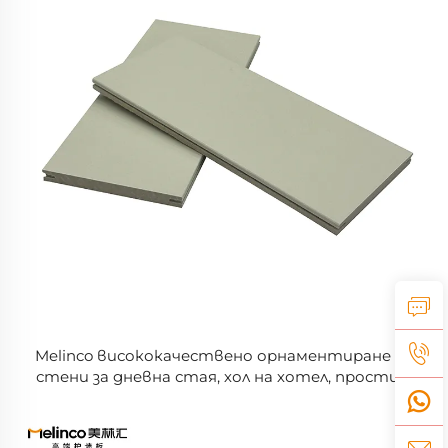
Melinco висококачествено орнаментиране на
стени за дневна стая, хол на хотел, прости и
влагостойки водонепроницаеми панели