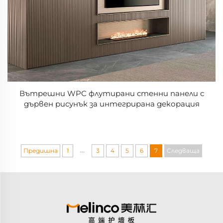
Вътрешни WPC флутирани стенни панели с
дървен рисунък за интегрирана декорация
...
Предишна
1
3
4
5
6
7
Следваща