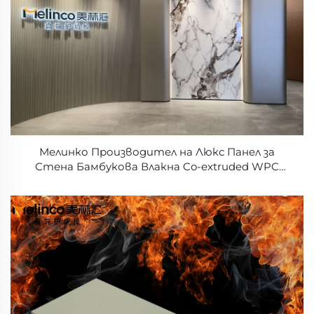
Мелинко Производител на Люкс Панел за
Стена Бамбукова Влакна Co-extruded WPC
Панел Дървен Полирван Мармерен Изглед
Водонепроницаем Лист за Стена