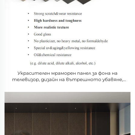
Украсителен мраморен панел за фона на
телевизор, дизайн на вътрешното убавяне,
стая за почивка, седалня, каменен твърд панел,
имитационен мраморен обшивен панел