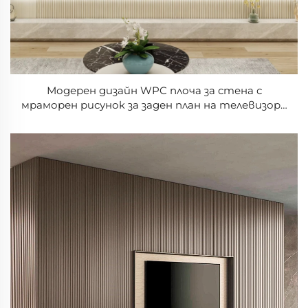
Модерен дизайн WPC плоча за стена с
мраморен рисунок за заден план на телевизора
в зала