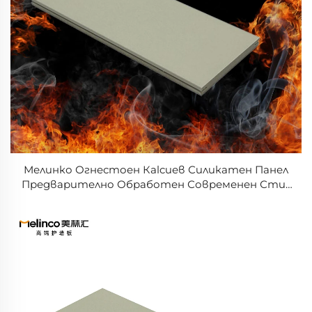
Мелинко Огнестоен Кalcиев Силикатен Панел
Предварително Обработен Современен Стил
Изолационен Панел