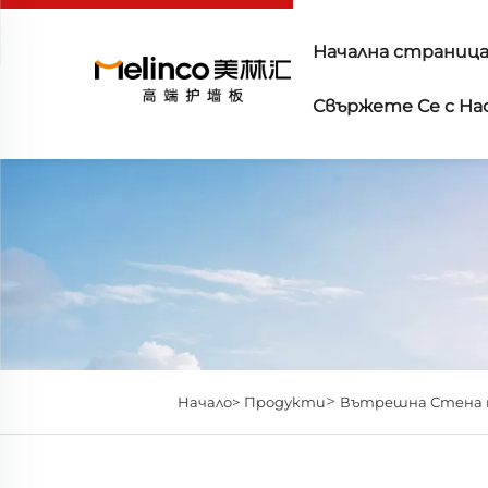
Начална страниц
Свържете Се с На
>
Начало>
Продукти
Вътрешна Стена н