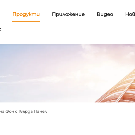
а
Продукти
Приложение
Видео
Нов
с
а Фон с Твърда Панел