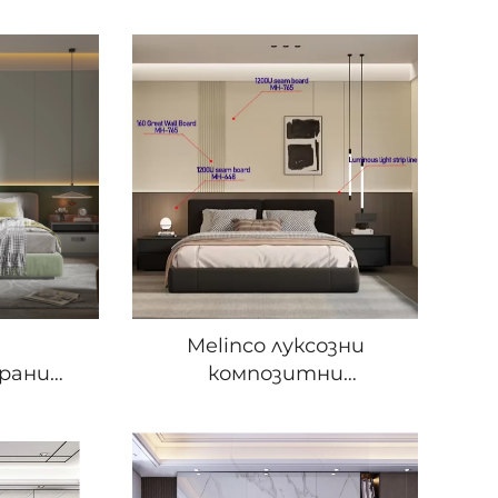
Melinco луксозни
ирани
композитни
 панели
пластмасови панели
тлини с
модерен дизайн PVC
дящи за
вътрешно украсяване
 хотели
персонализирана