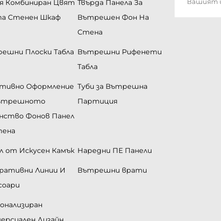
я Комбиниран Цвят
Твърда Панела За
а Стенен Шкаф
Вътрешен Фон На
Стена
ешни Плоски Табла
Вътрешни Рифенети
Табла
тивно Оформление
Туби за Вътрешна
Вътрешното
Партиция
нство Фонов Панел
тена
л от Искусен Камък
Наредни ПЕ Панели
ративни Линии И
Вътрешни врати
соари
онализиран
ерсиален Дизайн