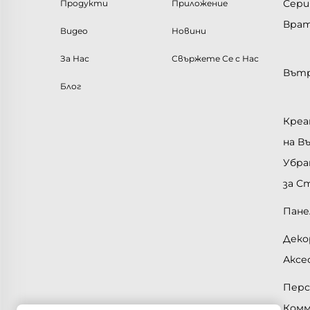
Сери
Продукти
Приложение
Врат
Видео
Новини
За Нас
Свържете Се с Нас
Вътр
Блог
Креа
на 
Убра
за С
Пане
Деко
Аксе
Перс
Комм