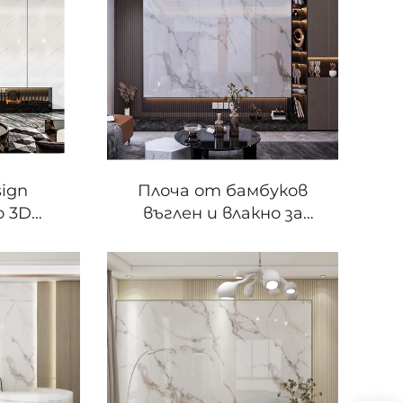
телевизионна фон
стена
sign
Плоча от бамбуков
о 3D
въглен и влакно за
онно
вътрешно украсяване
имотна
мраморна пленка с
отел
антимокри стени за
 вила
вили и спални
 дневна