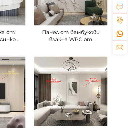
ка от
Панел от бамбукови
линко -
влакна WPC от
вна
Мелинко -
ицовка
Влагоустойчива и
ча от
продължителна
акна,
вътрешна стена,
лоча от
рифлен панел, WPC PVC
н ефект
стени