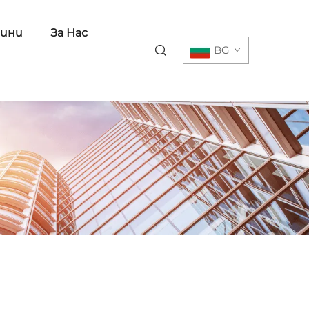
ини
За Нас
BG