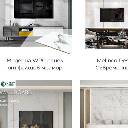
вътрешни стени
вили
комплект
Модерна WPC панел
Melinco De
от фалшив мрамор
Съвременн
Мелинко ПВХ ламарина
визуализаци
за вила хотел
решение за 
висококачествени
ивица за х
панели за декорация на
апартамент
вътрешни стени
архитектура в