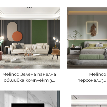
Melinco Зелена панелна
Melinco
обшивка комплект за
персонализ
интериорен декор
комбинации от
гофрирани панели
с вградени све
дизайн с комбиниране
3D форма подхо
WPC панели за
дневни салони