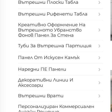
Вътрешни Плоски Табла
Вътрешни Рифенети Табла
Креативно Оформление На
Вътрешното Убранство
Фонов Панел За Стена
Туби За Вътрешна Партиция
Панел От Искусен Камък
Наредни ПЕ Панели
Декоративни Линии И
Аксесоари
Вътрешни Врати
Персонализиран Коммерсиален
Дизайн Решение