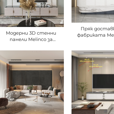
Пряк достав
Модерни 3D стенни
фабриката Ме
панели Melinco за
Декорати
интериорна декорация
вътрешна обл
на хотелска вила -
от WPC, пло
комплект мраморни
бамбукови вл
стени
фонова панел-п
PVC с мраморе