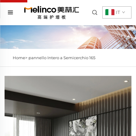
IT
Home>
pannello Intero a Semicerchio 165