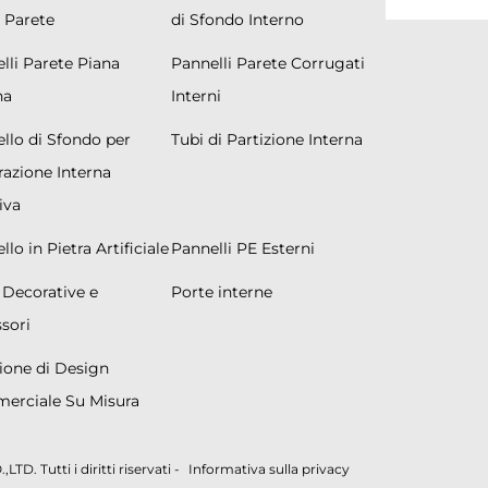
 Parete
di Sfondo Interno
lli Parete Piana
Pannelli Parete Corrugati
na
Interni
llo di Sfondo per
Tubi di Partizione Interna
azione Interna
iva
lo in Pietra Artificiale
Pannelli PE Esterni
 Decorative e
Porte interne
sori
ione di Design
erciale Su Misura
 Tutti i diritti riservati -
Informativa sulla privacy