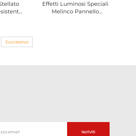
tellato
Effetti Luminosi Speciali
sistente
Melinco Pannello
 Perfetto
Decorativo in WPC a Strie
, Colori
con Illuminazione LED
stiche
Foglio di Sfondo Stellato
iche
Modulare
Successivo
ti
Iscriviti