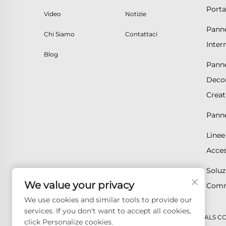
Porta
Video
Notizie
Panne
Chi Siamo
Contattaci
Inter
Blog
Panne
Decor
Creat
Pannel
Linee
Acces
Soluz
We value your privacy
Comm
We use cookies and similar tools to provide our
services. If you don't want to accept all cookies,
Diritti d'autore © 2026 GOODAY ADVANCED MATERIALS CO.,LTD.
click Personalize cookies.