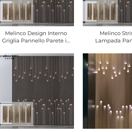
Melinco Design Interno
Melinco Stri
Griglia Pannello Parete in
Lampada Pan
Wpc Decorazione Sfondo
Parete Fabb
Antiumidità e Ritardante
Decorazione Int
Fiamma
Pannelli Paret
per Sfondo Dec