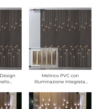
 Design
Melinco PVC con
nello
Illuminazione Integrata,
Motivo
Ecologico, Impermeabile,
C per
Ignifugo, Pannello 3D in
one,
Legno, Pannelli Murales
le per
Interni di Alta Qualità dal