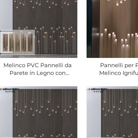
Decorazione
Soggiorno, Villa
Melinco PVC Pannelli da
Pannelli per 
Parete in Legno con
Melinco Ignif
Illuminazione Integrata
Resistenti all'Um
per Arredamento Interno
Griglia WPC
di Alta Qualità Design
Decorazione Int
Moderno per Ville Hotel
Ville e Hot
Soggiorni