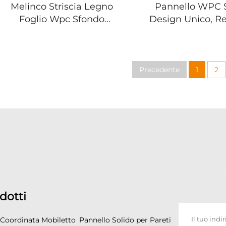
Melinco Striscia Legno
Pannello WPC S
Foglio Wpc Sfondo
Design Unico, Re
Parete Design Fibra di
alle Intemperie,
Bambù per Decorazione
per Spazi Interni
Interna della Casa
per Caratteri
Architetton
Precedente
1
2
Strabilian
dotti
 Coordinata Mobiletto
Pannello Solido per Pareti