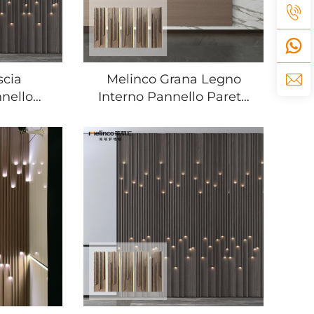
scia
Melinco Grana Legno
nello
Interno Pannello Parete
rica
Flutato Stile Naturale
erna Pvc
Pannello Flutato Wpc
e Legno
con Luci Led Effetto
orativo
Stellare