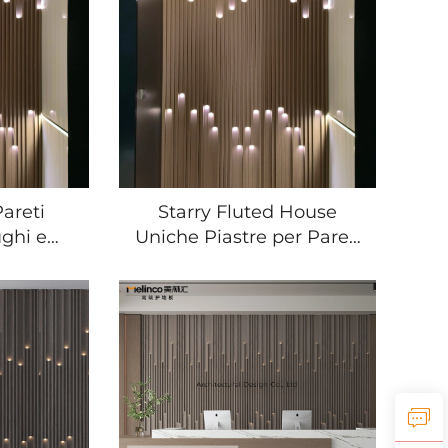
 di
Design Moderno
, Hotel
Pareti
Starry Fluted House
ughi e
Uniche Piastre per Pareti
idità con
Interne Sorprendenti
 per
Finitura Architettonica in
erna di
Vinile WPC con
el
Applicazione da Pranzo
Disponibili in Vari Colori