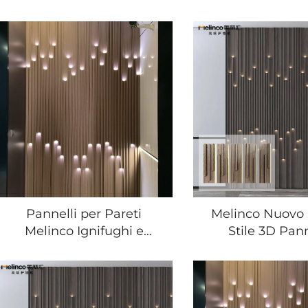
Pannelli per Pareti
Melinco Nuovo
Melinco Ignifughi e
Stile 3D Pan
Resistenti all'Umidità con
Luminoso con 
Griglia WPC per
Griglia in PV
Decorazione Interna di
Pavimentazi
Ville e Hotel
Pannello Mura