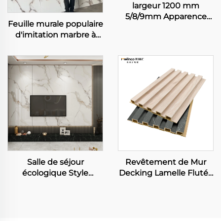
largeur 1200 mm
5/8/9mm Apparence
Feuille murale populaire
Marbre Plaque
d'imitation marbre à
Naturelle en Fibre de
effet brillant haute
Bambou Carbon Rock
brillance Texture Film
Plateau Mural Peinture
PET en WPC Panneaux
Veneer Feuille Sans
solides
Joint
Salle de séjour
Revêtement de Mur
écologique Style
Decking Lamelle Flutée
moderne Conception
Panneaux Muraux en
WPC Panneau mural
WPC Grain de Bois
Décoratif arrière-plan TV
Intégré 3D Board
Marbre Grain Mur TV