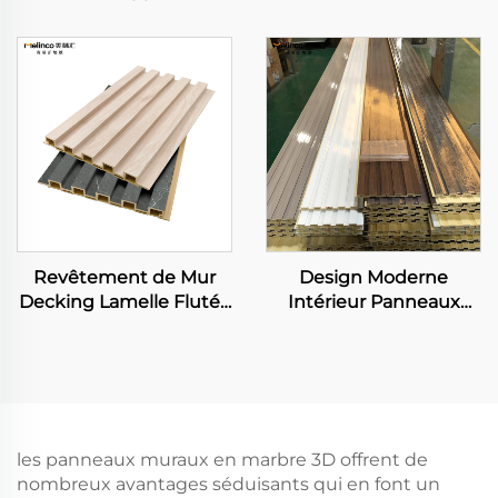
Conception de Lamelle
Marbre Plaque
Flutée pour Villa TV
Naturelle en Fibre de
Fond Étanche
Bambou Carbon Rock
Application pour le
Plateau Mural Peinture
Salon
Veneer Feuille Sans
Joint
Revêtement de Mur
Design Moderne
Decking Lamelle Flutée
Intérieur Panneaux
Panneaux Muraux en
Muraux Flutés Grande
WPC Grain de Bois
Mur Extérieur Plaques
Intégré 3D Board
en WPC Cladding
Imperméable et
Ignifuge pour le Salon
les panneaux muraux en marbre 3D offrent de
nombreux avantages séduisants qui en font un