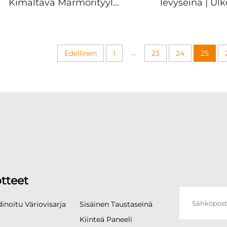
Kimaltava Marmorityyli
levyseinä | Ul
5mm PET Kuori
pyöreä kaari gr
Marmorilehti UV PVC
aaltoseinäpanee
Lauta
WPC -katt
Vesiprotektiopaneeli
...
Edellinen
1
23
24
25
Sisäkoristeeseen
tteet
inoitu Väriovisarja
Sisäinen Taustaseinä
Kiinteä Paneeli