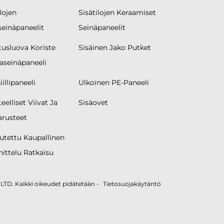
lojen
Sisätilojen Keraamiset
seinäpaneelit
Seinäpaneelit
tusluova Koriste
Sisäinen Jako Putket
aseinäpaneeli
illipaneeli
Ulkoinen PE-Paneeli
eelliset Viivat Ja
Sisäovet
arusteet
tettu Kaupallinen
ittelu Ratkaisu
D. Kaikki oikeudet pidätetään -
Tietosuojakäytäntö