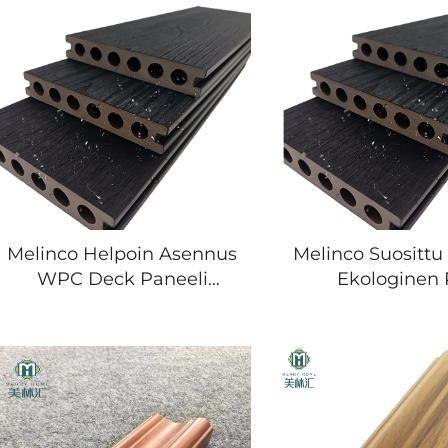
Melinco Helpoin Asennus
Melinco Suosittu
WPC Deck Paneeli
Ekologinen
Ulkona Anti UV Vesioston
Yhdistelmä P
Interlokkaavat
Ulkoiset WPC 
Lattialautat Ympärystölle
Asenna Hienot Ra
Lattia