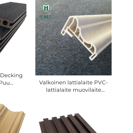
 Decking
Valkoinen lattialaite PVC-
 Puu
lattialaite muovilaite
uukoe
peittokkeet lattian
Decking
koristeelle polystyyreeni
itatukit
5 vuotta moderneja 3D-
mallin suunnitelmat