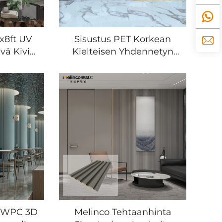
x8ft UV
Sisustus PET Korkean
vä Kivi-
Kielteisen Yhdennetyn
paneeli
Seinapaneelin WPC
n
Bambuksen Kuitipohja
yttöön
Korkea Tiheys
bu-puu
Laminoidtu PVC
elit
Puumaarilapu
s WPC 3D
Melinco Tehtaanhinta