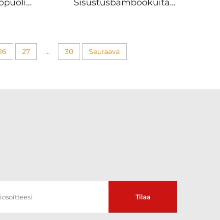
kopuoli
Sisustusbambookuita
illi ja
Ristikko-latva 3D-
lit PVC
dekorointia WPC PVC
aus
Ruuvaton
Seinäkattauspaneeli
...
26
27
30
Seuraava
Tilaa