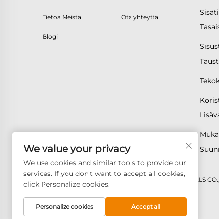
Sisäti
Tietoa Meistä
Ota yhteyttä
Tasai
Blogi
Sisus
Taust
Tekoki
Korist
Lisäv
Mukau
We value your privacy
Suunn
We use cookies and similar tools to provide our
services. If you don't want to accept all cookies,
Tekijänoikeus © 2026 GOODAY ADVANCED MATERIALS CO.,LT
click Personalize cookies.
Personalize cookies
Accept all