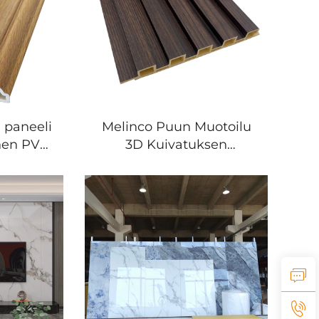
 paneeli
Melinco Puun Muotoilu
nen PVC-
3D Kuivatuksen
li
Seinälehti Sisäinen Wpc
 PVC-
Bambuksen Säkeen
iste
Vesioston Palopuolinen
Seinäpaneeli Tv Seinän
Koraus