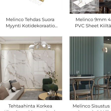
Melinco Tehdas Suora
Melinco 9mm 4
Myynti Kotidekoraatio
PVC Sheet Kiiltä
Vesioston WPC-Paneelit
look PVC-seinä
TV Tausta Kuivatuksen
sisäseinä
Kansi Puukoe
dekoraatiokä
Bambuksen Säkeen
WPC-levy bam
Seinä Lauta
veneer-pane
Tehtaahinta Korkea
Melinco Sisustu