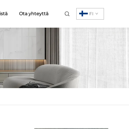
istä
Ota yhteyttä
FI