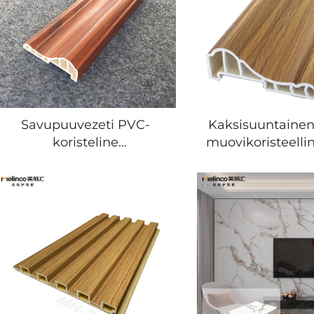
Savupuuvezeti PVC-
Kaksisuuntainen
koristeline
muovikoristeelli
sisäseinänkoristeeksi
seinäpanee
PVC-muovikoriste
loppukoriste
plastikekorkulmiokoriste
alasohvakor
seinälle