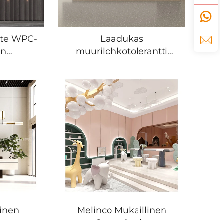
ste WPC-
Laadukas
än
muurilohkotolerantti
ttelu
seinäpaneeli helpo
ilteet
asennus vedepyhä WPC
us
bamboofiberi integroitu
seinälaatta
sisustuskäyttöön
inen
Melinco Mukaillinen