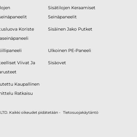
lojen
Sisätilojen Keraamiset
seinäpaneelit
Seinäpaneelit
tusluova Koriste
Sisäinen Jako Putket
aseinäpaneeli
illipaneeli
Ulkoinen PE-Paneeli
eelliset Viivat Ja
Sisäovet
arusteet
tettu Kaupallinen
ittelu Ratkaisu
D. Kaikki oikeudet pidätetään -
Tietosuojakäytäntö