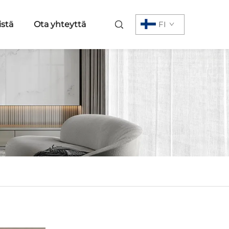
istä
Ota yhteyttä
FI