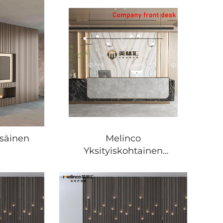
isäinen
Melinco
Yksityiskohtainen
äpaneeli
Ratkaisu Korjaus
iste
Arkkitehtuurinen
otelli
Suunnittelu Moderni Villa
suus
Kotikorjaus 3D
inen
Renderointi