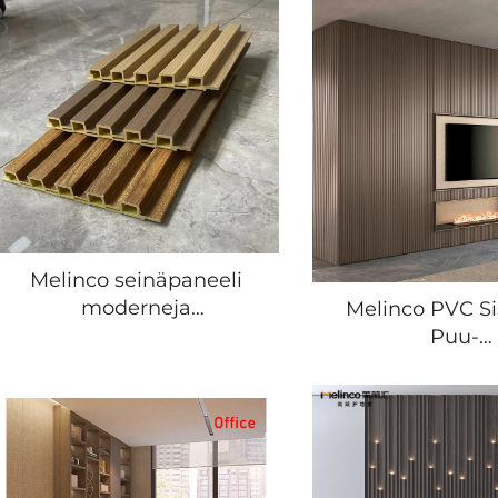
Melinco seinäpaneeli
moderneja
Melinco PVC S
sisustuskuvailevia
Puu-
kaarisaitoista pvc-
Yhdistelmäsein
paneeleita taustaksi
Moderni Kor
makuuhuoneeseen,
Suunnittelija H
hotelliin tai toimistoon
Persoonalli
sekä hotelliin
Korkealaatu