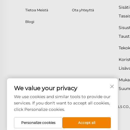
Sisäti
Tietoa Meistä
Ota yhteyttä
Tasai
Blogi
Sisus
Taust
Tekoki
Korist
Lisäv
Mukau
We value your privacy
Suunn
We use cookies and similar tools to provide our
services. If you don't want to accept all cookies,
Tekijänoikeus © 2026 GOODAY ADVANCED MATERIALS CO.,LT
click Personalize cookies.
Personalize cookies
Accept all