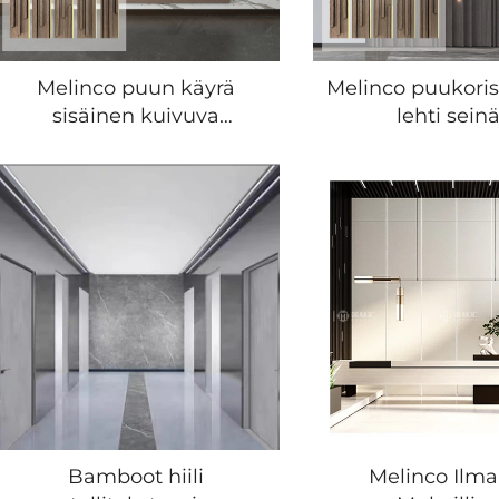
Melinco puun käyrä
Melinco puukori
sisäinen kuivuva
lehti sein
seinäpaneeli
taustasuunni
luonnollinen tyyli kuivuva
bambuksen ki
paneeli WPC LED-valo
kotisisust
tähtikoristeiset paneelit
Bamboot hiili
Melinco Ilma