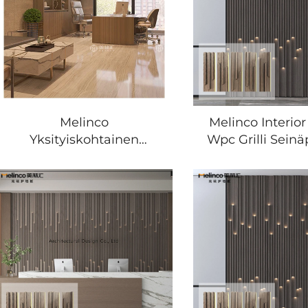
luxekuunnoksia varten
Seinäpanee
Melinco
Melinco Interio
Yksityiskohtainen
Wpc Grilli Seinä
Ratkaisu Korjaus
Himoitus Tausta
Arkkitehtuurinen
Vedenkestäv
Suunnittelu Moderni
Liekituke
Toimisto Hotelli
Kotikorjaus 3D
Sisustussuunnittelu