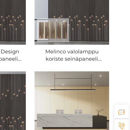
li
Sisustussuunnittelu
r Design
Melinco valolamppu
paneelit
koriste seinäpaneeli
korjaus
tehdas
ä ja
sisustussuunnittelu PVC-
va
puu seinäpaneelit
dekorointitausta