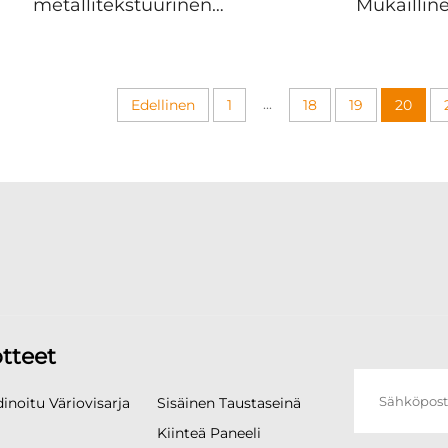
metallitekstuurinen
Mukaillin
veneeriseinän
Rakennustyyl
kattopaneeli peilikoko
Hotellisuunni
WPC-paneeli
Arkkitehtu
bamboofiberi vakio
Asuntomaisemas
...
Edellinen
1
18
19
20
yhteisulostettu
Luxusmansion 
seinälaatta
Villa Sisustussu
tteet
inoitu Väriovisarja
Sisäinen Taustaseinä
Kiinteä Paneeli