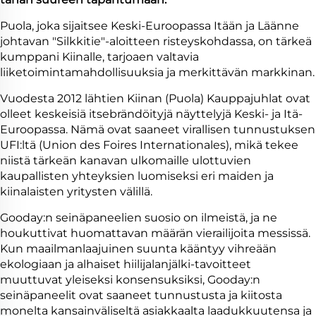
Puola, joka sijaitsee Keski-Euroopassa Itään ja Läänne
johtavan "Silkkitie"-aloitteen risteyskohdassa, on tärkeä
kumppani Kiinalle, tarjoaen valtavia
liiketoimintamahdollisuuksia ja merkittävän markkinan.
Vuodesta 2012 lähtien Kiinan (Puola) Kauppajuhlat ovat
olleet keskeisiä itsebrändöityjä näyttelyjä Keski- ja Itä-
Euroopassa. Nämä ovat saaneet virallisen tunnustuksen
UFI:ltä (Union des Foires Internationales), mikä tekee
niistä tärkeän kanavan ulkomaille ulottuvien
kaupallisten yhteyksien luomiseksi eri maiden ja
kiinalaisten yritysten välillä.
Gooday:n seinäpaneelien suosio on ilmeistä, ja ne
houkuttivat huomattavan määrän vierailijoita messissä.
Kun maailmanlaajuinen suunta kääntyy vihreään
ekologiaan ja alhaiset hiilijalanjälki-tavoitteet
muuttuvat yleiseksi konsensuksiksi, Gooday:n
seinäpaneelit ovat saaneet tunnustusta ja kiitosta
monelta kansainväliseltä asiakkaalta laadukkuutensa ja