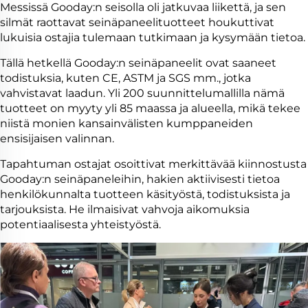
Messissä Gooday:n seisolla oli jatkuvaa liikettä, ja sen
silmät raottavat seinäpaneelituotteet houkuttivat
lukuisia ostajia tulemaan tutkimaan ja kysymään tietoa.
Tällä hetkellä Gooday:n seinäpaneelit ovat saaneet
todistuksia, kuten CE, ASTM ja SGS mm., jotka
vahvistavat laadun. Yli 200 suunnittelumallilla nämä
tuotteet on myyty yli 85 maassa ja alueella, mikä tekee
niistä monien kansainvälisten kumppaneiden
ensisijaisen valinnan.
Tapahtuman ostajat osoittivat merkittävää kiinnostusta
Gooday:n seinäpaneleihin, hakien aktiivisesti tietoa
henkilökunnalta tuotteen käsityöstä, todistuksista ja
tarjouksista. He ilmaisivat vahvoja aikomuksia
potentiaalisesta yhteistyöstä.