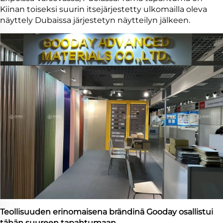
Kiinan toiseksi suurin itsejärjestetty ulkomailla oleva
näyttely Dubaissa järjestetyn näytteilyn jälkeen.
Teollisuuden erinomaisena brändinä Gooday osallistui
tähän suureen tapahtumaan.