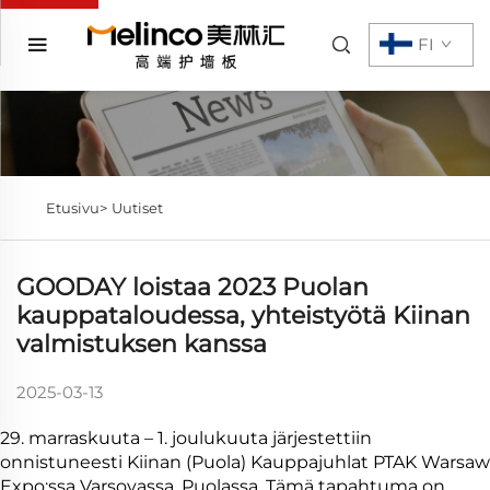
FI
Etusivu>
Uutiset
GOODAY loistaa 2023 Puolan
kauppataloudessa, yhteistyötä Kiinan
valmistuksen kanssa
2025-03-13
29. marraskuuta – 1. joulukuuta järjestettiin
onnistuneesti Kiinan (Puola) Kauppajuhlat PTAK Warsaw
Expo:ssa Varsovassa, Puolassa. Tämä tapahtuma on