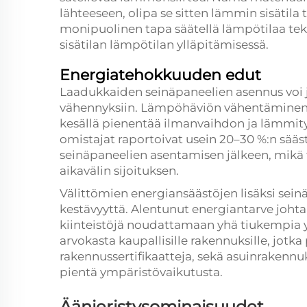
lähteeseen, olipa se sitten lämmin sisätila 
monipuolinen tapa säätellä lämpötilaa tek
sisätilan lämpötilan ylläpitämisessä.
Energiatehokkuuden edut
Laadukkaiden seinäpaneelien asennus voi 
vähennyksiin. Lämpöhäviön vähentäminen 
kesällä pienentää ilmanvaihdon ja lämmity
omistajat raportoivat usein 20–30 %:n sääs
seinäpaneelien asentamisen jälkeen, mikä
aikavälin sijoituksen.
Välittömien energiansäästöjen lisäksi sein
kestävyyttä. Alentunut energiantarve johtaa
kiinteistöjä noudattamaan yhä tiukempia 
arvokasta kaupallisille rakennuksille, jotk
rakennussertifikaatteja, sekä asuinrakennu
pientä ympäristövaikutusta.
Äänieristysominaisuudet