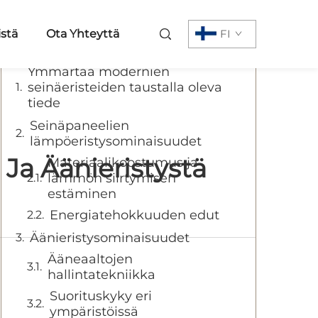
Sisällys
istä
Ota Yhteyttä
FI
Ymmärtää modernien
seinäeristeiden taustalla oleva
tiede
Seinäpaneelien
lämpöeristysominaisuudet
Ja Äänieristystä
Materiaalikoostumus ja
lämmön siirtymisen
estäminen
Energiatehokkuuden edut
Äänieristysominaisuudet
Ääneaaltojen
hallintatekniikka
Suorituskyky eri
ympäristöissä