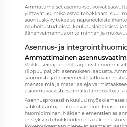
Ammattimaiset asennukset voivat saavuttaa
ylittävät 50, mikä estää tehokkaasti suuri
suorituskyky tekee seinäpaneeleista ihante
nauhoitustudioissa, koulutuslaitoksissa ja
äänenvaimennus on toiminnan ja mukavuud
Asennus- ja integrointihuomi
Ammattimainen asennusvaatim
Vaikka seinäpaneelit tarjoavat erinomaise
riippuu paljolti asennuksen laadusta. Amma
saumoista ja läpivienteistä jatkuvan eristys
menetelmiä ja materiaaleja varmistaakseen, 
asianmukaisesti estämällä lämpösiltoja ja
Asennusprosessiin kuuluu myös olemassa o
sähköliitäntöjen, ilmanvaihdon ilmastointiv
huomioiminen. Näiden elementtien asianm
eristyksen tehokkuuden että rakennusturva
Kokemuksestaan pienevät asentajat laativa