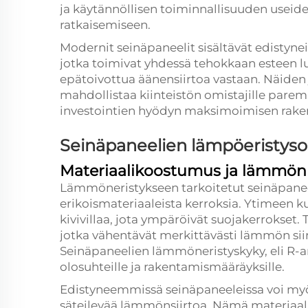
ja käytännöllisen toiminnallisuuden usei
ratkaisemiseen.
Modernit seinäpaneelit sisältävät edistynei
jotka toimivat yhdessä tehokkaan esteen l
epätoivottua äänensiirtoa vastaan. Näid
mahdollistaa kiinteistön omistajille pare
investointien hyödyn maksimoimisen rake
Seinäpaneelien lämpöeristys
Materiaalikoostumus ja lämmön 
Lämmöneristykseen tarkoitetut seinäpaneeli
erikoismateriaaleista kerroksia. Ytimeen k
kivivillaa, jota ympäröivät suojakerrokset
jotka vähentävät merkittävästi lämmön siir
Seinäpaneelien lämmöneristyskyky, eli R-arv
olosuhteille ja rakentamismääräyksille.
Edistyneemmissä seinäpaneeleissa voi myös 
säteilevää lämmönsiirtoa. Nämä materiaali