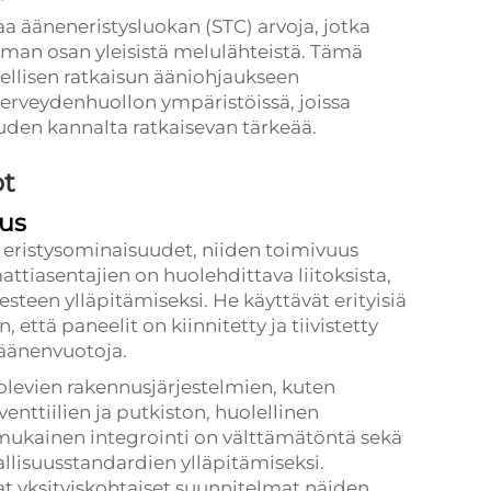
 ääneneristysluokan (STC) arvoja, jotka
mman osan yleisistä melulähteistä. Tämä
ellisen ratkaisun ääniohjaukseen
 terveydenhuollon ympäristöissä, joissa
en kannalta ratkaisevan tärkeää.
ot
us
t eristysominaisuudet, niiden toimivuus
ttiasentajien on huolehdittava liitoksista,
esteen ylläpitämiseksi. He käyttävät erityisiä
että paneelit on kiinnitetty ja tiivistetty
 äänenvuotoja.
levien rakennusjärjestelmien, kuten
enttiilien ja putkiston, huolellinen
ukainen integrointi on välttämätöntä sekä
llisuusstandardien ylläpitämiseksi.
t yksityiskohtaiset suunnitelmat näiden