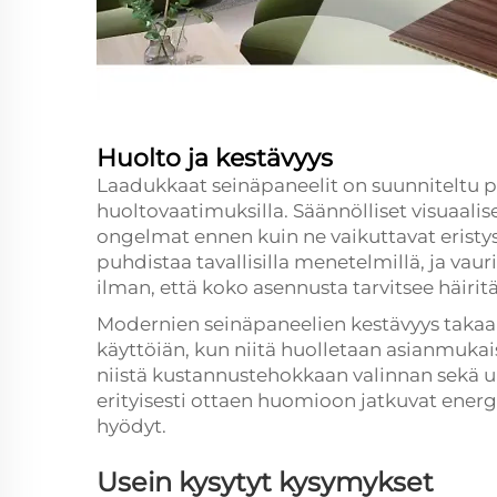
Huolto ja kestävyys
Laadukkaat seinäpaneelit on suunniteltu pi
huoltovaatimuksilla. Säännölliset visuaalis
ongelmat ennen kuin ne vaikuttavat erist
puhdistaa tavallisilla menetelmillä, ja vaur
ilman, että koko asennusta tarvitsee häiritä
Modernien seinäpaneelien kestävyys takaa
käyttöiän, kun niitä huolletaan asianmukai
niistä kustannustehokkaan valinnan sekä u
erityisesti ottaen huomioon jatkuvat ener
hyödyt.
Usein kysytyt kysymykset