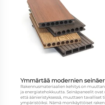
Ymmärtää modernien seinäeris
Rakennusmateriaalien kehitys on muuttan
ja energiatehokkuutta.
Seinäpaneelit
ovat 
että äänieristyksessä, muuttaen tavalliset 
ympäristöiksi. Nämä monikäyttöiset rake