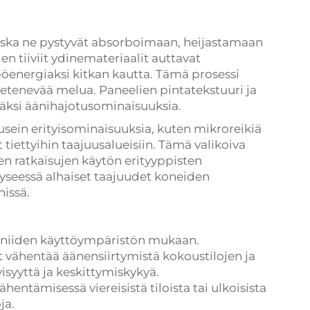
 koska ne pystyvät absorboimaan, heijastamaan
n tiiviit ydinemateriaalit auttavat
energiaksi kitkan kautta. Tämä prosessi
 etenevää melua. Paneelien pintatekstuuri ja
äksi äänihajotusominaisuuksia.
 usein erityisominaisuuksia, kuten mikroreikiä
tiettyihin taajuusalueisiin. Tämä valikoiva
n ratkaisujen käytön erityyppisten
yseessä alhaiset taajuudet koneiden
nissä.
e niiden käyttöympäristön mukaan.
 vähentää äänensiirtymistä kokoustilojen ja
yisyyttä ja keskittymiskykyä.
ntämisessä viereisistä tiloista tai ulkoisista
ja.