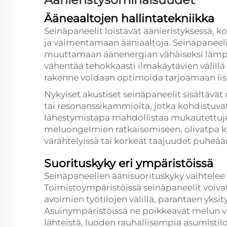
Ääneaaltojen hallintatekniikka
Seinäpaneelit loistavat äänieristyksessä,
ja vaimentamaan ääniaaltoja. Seinäpaneelie
muuttamaan äänenergian vähäiseksi lämpö
vähentää tehokkaasti ilmakäytävien välillä
rakenne voidaan optimoida tarjoamaan lis
Nykyiset akustiset seinäpaneelit sisältävät
tai resonanssikammioita, jotka kohdistuvat 
lähestymistapa mahdollistaa mukautettuje
meluongelmien ratkaisemiseen, olivatpa k
värähtelyissä tai korkeat taajuudet puheää
Suorituskyky eri ympäristöissä
Seinäpaneelien äänisuorituskyky vaihtele
Toimistoympäristöissä seinäpaneelit voivat
avoimien työtilojen välillä, parantaen yksit
Asuinympäristöissä ne poikkeavat melun vähe
lähteistä, luoden rauhallisempia asumistilo