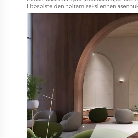
liitospisteiden hoitamiseksi ennen asennuk