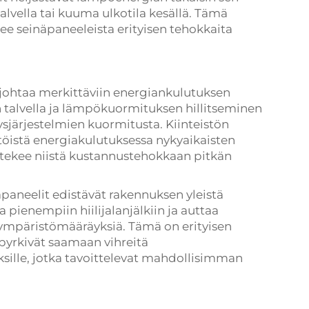
talvella tai kuuma ulkotila kesällä. Tämä
ee seinäpaneeleista erityisen tehokkaita
johtaa merkittäviin energiankulutuksen
talvella ja lämpökuormituksen hillitseminen
sjärjestelmien kuormitusta. Kiinteistön
töistä energiakulutuksessa nykyaikaisten
 tekee niistä kustannustehokkaan pitkän
äpaneelit edistävät rakennuksen yleistä
 pienempiin hiilijalanjälkiin ja auttaa
ympäristömääräyksiä. Tämä on erityisen
a pyrkivät saamaan vihreitä
ksille, jotka tavoittelevat mahdollisimman