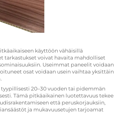
tkäaikaiseen käyttöön vähäisillä
et tarkastukset voivat havaita mahdolliset
ysominaisuuksiin. Useimmat paneelit voidaan
ioituneet osat voidaan usein vaihtaa yksittäin
.
 tyypillisesti 20–30 vuoden tai pidemmän
sesti. Tämä pitkäaikainen luotettavuus tekee
udisrakentamiseen että peruskorjauksiin,
giansäästöt ja mukavuusetujen tarjoamat