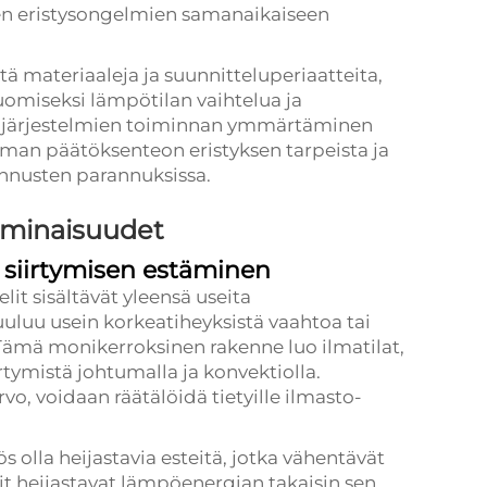
den eristysongelmien samanaikaiseen
tä materiaaleja ja suunnitteluperiaatteita,
uomiseksi lämpötilan vaihtelua ja
en järjestelmien toiminnan ymmärtäminen
mman päätöksenteon eristyksen tarpeista ja
nnusten parannuksissa.
ominaisuudet
siirtymisen estäminen
t sisältävät yleensä useita
uuluu usein korkeatiheyksistä vaahtoa tai
. Tämä monikerroksinen rakenne luo ilmatilat,
tymistä johtumalla ja konvektiolla.
o, voidaan räätälöidä tietyille ilmasto-
olla heijastavia esteitä, jotka vähentävät
t heijastavat lämpöenergian takaisin sen