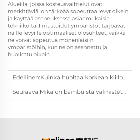
Alueilla, joissa kosteusvaihtelut ovat
merkittäviä, on tärkeää sopeuttaa levyt oikein
ja käyttää asennuksessa asianmukaisia
tekniikoita. Ilmastoidut ympäristöt tarjoavat
näille levyille optimaaliset olosuhteet, vaikka
ne voivat sopeutua monenlaisiin
ympäristöihin, kun ne on asennettu ja
huollettu oikein.
Edellinen:
Kuinka huoltaa korkean kiillon puhdistuslautapinta
Seuraava:
Mikä on bambuista valmistettujen ontelolevyjen ääneneristysvaikutus