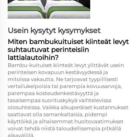
Usein kysytyt kysymykset
Miten bambukuituiset kiinteät levyt
suhtautuvat perinteisiin
lattialautoihin?
Bambu-kuituiset kiinteät levyt ylittävät usein
perinteisen kovapuun kestävyydessä ja
mitoissa vakautta. Ne tarjoavat tyypillisesti
vertailukelpoisia tai parempia kovuusarvoja,
parempaa kosteudenkestävyyttä ja
tasaisempaa suorituskykyä vaihtelevissa
olosuhteissa. Vaikka alkuperäiset kustannukset
saattavat olla samankaltaisia, pidempi
käyttöikä ja alhaisemmat huoltovaatimukset
voivat tehdä niistä taloudellisempia pitkällä
aikavälillä.