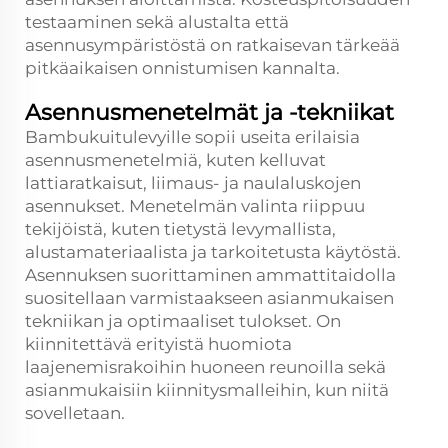
testaaminen sekä alustalta että
asennusympäristöstä on ratkaisevan tärkeää
pitkäaikaisen onnistumisen kannalta.
Asennusmenetelmät ja -tekniikat
Bambukuitulevyille sopii useita erilaisia
asennusmenetelmiä, kuten kelluvat
lattiaratkaisut, liimaus- ja naulaluskojen
asennukset. Menetelmän valinta riippuu
tekijöistä, kuten tietystä levymallista,
alustamateriaalista ja tarkoitetusta käytöstä.
Asennuksen suorittaminen ammattitaidolla
suositellaan varmistaakseen asianmukaisen
tekniikan ja optimaaliset tulokset. On
kiinnitettävä erityistä huomiota
laajenemisrakoihin huoneen reunoilla sekä
asianmukaisiin kiinnitysmalleihin, kun niitä
sovelletaan.