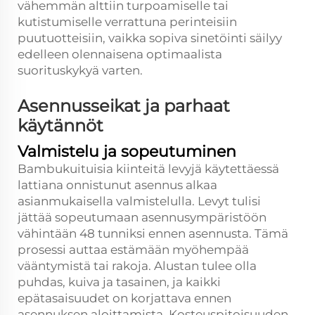
vähemmän alttiin turpoamiselle tai
kutistumiselle verrattuna perinteisiin
puutuotteisiin, vaikka sopiva sinetöinti säilyy
edelleen olennaisena optimaalista
suorituskykyä varten.
Asennusseikat ja parhaat
käytännöt
Valmistelu ja sopeutuminen
Bambukuituisia kiinteitä levyjä käytettäessä
lattiana onnistunut asennus alkaa
asianmukaisella valmistelulla. Levyt tulisi
jättää sopeutumaan asennusympäristöön
vähintään 48 tunniksi ennen asennusta. Tämä
prosessi auttaa estämään myöhempää
vääntymistä tai rakoja. Alustan tulee olla
puhdas, kuiva ja tasainen, ja kaikki
epätasaisuudet on korjattava ennen
asennuksen aloittamista. Kosteuspitoisuuden