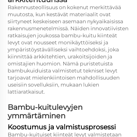
Rakennusteollisuus on kokenut merkittävää
muutosta, kun kestävät materiaalit ovat
siirtyneet keskeiseen asemaan nykyaikaisissa
rakennusmenetelmissä. Näiden innovatiivisten
ratkaisujen joukossa bambu-kuitu
kiinteät
levyt
ovat nousseet monikäyttöiseksi ja
ympäristöystävälliseksi vaihtoehdoksi, joka
kiinnittää arkkitehtien, urakoitsijoiden ja
omistajien huomion. Nämä puristetuista
bambukuiduista valmistetut tekniset levyt
tarjoavat mielenkiintoisen mahdollisuuden
useisiin sovelluksiin, mukaan lukien
lattiaratkaisut.
Bambu-kuitulevyjen
ymmärtäminen
Koostumus ja valmistusprosessi
Bambu-kuituiset kiinteät levyt valmistetaan