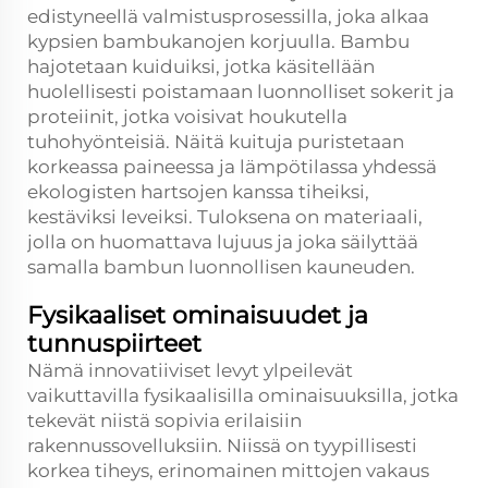
edistyneellä valmistusprosessilla, joka alkaa
kypsien bambukanojen korjuulla. Bambu
hajotetaan kuiduiksi, jotka käsitellään
huolellisesti poistamaan luonnolliset sokerit ja
proteiinit, jotka voisivat houkutella
tuhohyönteisiä. Näitä kuituja puristetaan
korkeassa paineessa ja lämpötilassa yhdessä
ekologisten hartsojen kanssa tiheiksi,
kestäviksi leveiksi. Tuloksena on materiaali,
jolla on huomattava lujuus ja joka säilyttää
samalla bambun luonnollisen kauneuden.
Fysikaaliset ominaisuudet ja
tunnuspiirteet
Nämä innovatiiviset levyt ylpeilevät
vaikuttavilla fysikaalisilla ominaisuuksilla, jotka
tekevät niistä sopivia erilaisiin
rakennussovelluksiin. Niissä on tyypillisesti
korkea tiheys, erinomainen mittojen vakaus