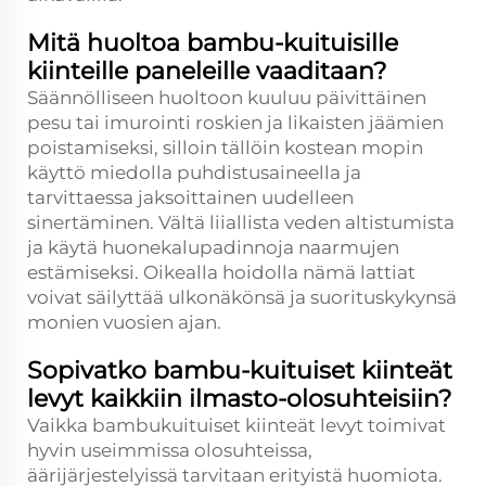
Mitä huoltoa bambu-kuituisille
kiinteille paneleille vaaditaan?
Säännölliseen huoltoon kuuluu päivittäinen
pesu tai imurointi roskien ja likaisten jäämien
poistamiseksi, silloin tällöin kostean mopin
käyttö miedolla puhdistusaineella ja
tarvittaessa jaksoittainen uudelleen
sinertäminen. Vältä liiallista veden altistumista
ja käytä huonekalupadinnoja naarmujen
estämiseksi. Oikealla hoidolla nämä lattiat
voivat säilyttää ulkonäkönsä ja suorituskykynsä
monien vuosien ajan.
Sopivatko bambu-kuituiset kiinteät
levyt kaikkiin ilmasto-olosuhteisiin?
Vaikka bambukuituiset kiinteät levyt toimivat
hyvin useimmissa olosuhteissa,
äärijärjestelyissä tarvitaan erityistä huomiota.