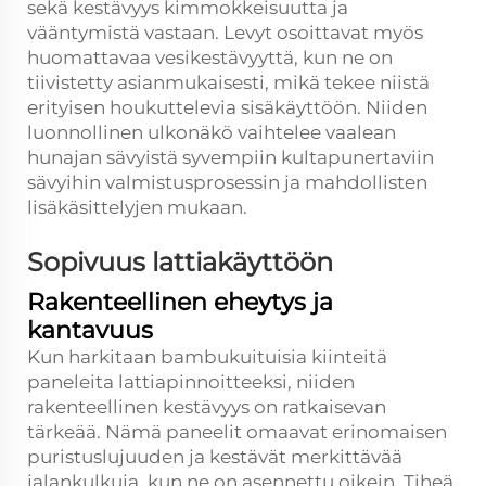
sekä kestävyys kimmokkeisuutta ja
vääntymistä vastaan. Levyt osoittavat myös
huomattavaa vesikestävyyttä, kun ne on
tiivistetty asianmukaisesti, mikä tekee niistä
erityisen houkuttelevia sisäkäyttöön. Niiden
luonnollinen ulkonäkö vaihtelee vaalean
hunajan sävyistä syvempiin kultapunertaviin
sävyihin valmistusprosessin ja mahdollisten
lisäkäsittelyjen mukaan.
Sopivuus lattiakäyttöön
Rakenteellinen eheytys ja
kantavuus
Kun harkitaan bambukuituisia kiinteitä
paneleita lattiapinnoitteeksi, niiden
rakenteellinen kestävyys on ratkaisevan
tärkeää. Nämä paneelit omaavat erinomaisen
puristuslujuuden ja kestävät merkittävää
jalankulkuja, kun ne on asennettu oikein. Tiheä