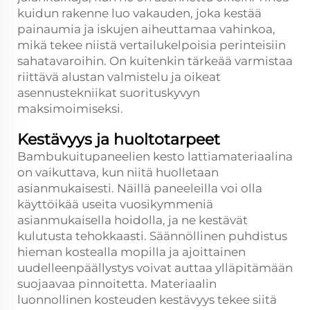
kuidun rakenne luo vakauden, joka kestää
painaumia ja iskujen aiheuttamaa vahinkoa,
mikä tekee niistä vertailukelpoisia perinteisiin
sahatavaroihin. On kuitenkin tärkeää varmistaa
riittävä alustan valmistelu ja oikeat
asennustekniikat suorituskyvyn
maksimoimiseksi.
Kestävyys ja huoltotarpeet
Bambukuitupaneelien kesto lattiamateriaalina
on vaikuttava, kun niitä huolletaan
asianmukaisesti. Näillä paneeleilla voi olla
käyttöikää useita vuosikymmeniä
asianmukaisella hoidolla, ja ne kestävät
kulutusta tehokkaasti. Säännöllinen puhdistus
hieman kostealla mopilla ja ajoittainen
uudelleenpäällystys voivat auttaa ylläpitämään
suojaavaa pinnoitetta. Materiaalin
luonnollinen kosteuden kestävyys tekee siitä