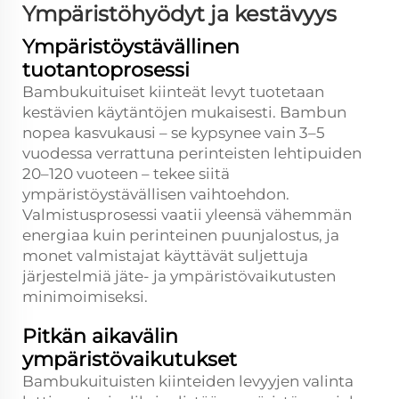
Ympäristöhyödyt ja kestävyys
Ympäristöystävällinen
tuotantoprosessi
Bambukuituiset kiinteät levyt tuotetaan
kestävien käytäntöjen mukaisesti. Bambun
nopea kasvukausi – se kypsynee vain 3–5
vuodessa verrattuna perinteisten lehtipuiden
20–120 vuoteen – tekee siitä
ympäristöystävällisen vaihtoehdon.
Valmistusprosessi vaatii yleensä vähemmän
energiaa kuin perinteinen puunjalostus, ja
monet valmistajat käyttävät suljettuja
järjestelmiä jäte- ja ympäristövaikutusten
minimoimiseksi.
Pitkän aikavälin
ympäristövaikutukset
Bambukuituisten kiinteiden levyyjen valinta