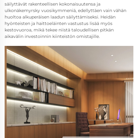
säilyttävät rakenteellisen kokonaisuutensa ja
ulkonäkemyrsky vuosikymmeniä, edellyttäen vain vähän
huoltoa alkuperäisen laadun säilyttämiseksi. Heidän
hyönteisten ja haittoeläinten vastustus lisää myös
kestovuoroa, mikä tekee niistä taloudellisen pitkän
aikavälin investoinnin kiinteistön omistajille.