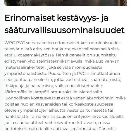
Erinomaiset kestävyys- ja
sääturvallisuusominaisuudet
WPC PVC seinapanelien erinomaiset kestöominaisuudet
tekevät niistä erityisen houkuttelevan valinnan sekä sisä-
että ulkoasemakäytössä. Nämä paneelit on suunniteltu
edistyneen yhdistelmätekniikan avulla, mikä Luo vahvan
materiaalirakenteen, joka selviää monipuolisista
ympäristöhaasteista. Puukuitten ja PVC:n ainutlaatuinen
seos johtaa paneeleihin, jotka vastustavat kaareutumista,
rikkipuuja ja hajoamista, vaikka ne altistetaankin
äärimmäisille lämpötilamuutoksille. Materiaalin
luonnollinen kosteusvastus estää veden absorboinnin, mikä
poistaa huolen kasvaneiden tai korkeakosteisuudessa
olevien ympäristöjen aiheuttamasta partumisesta tai
hankaloista. Tämä ominaisuus on erityisen arvokas alueilla,
joilla sääolosuhteet vaihtelevat merkittävästi, missä
perinteiset materiaalit saattavat epäonnistua. Paneelit