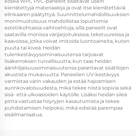
koska WPC PVC-paneelit sisältävät usein
kierrätettyjä materiaaleja ja ovat itse kierrätettäviä
elinkaaren päätyttyä. Suunnittelumahdollisuuksien
monimuotoisuus mahdollistaa loputtomia
estetiikohtaisia vaihtoehtoja, sillä paneelit ovat
saatavilla monissa värijarjoituksissa, tekstuureissa ja
kaavoissa, jotka voivat imitoida luontoaineita, kuten
puuta tai kiveä. Heidän
tulenkestävyysominaisuutensa tarjoavat
lisäkerroksen turvallisuutta, kun taas heidän
äänihiljaisuusominaisuutensa parantavat sisätilojen
akustista mukavuutta. Paneelien UV-kestävyys
varmistaa värin vakauden ja estää hajoamisen
aurinkovaloisuudesta, mikä tekee niistä sopivia sekä
sisä- että ulkoasioiden käytölle. Lisäksi heidän sileä
pinta vastustaa höyryjen kasautumista ja tekee
puhdistamisen helpoksi, mikä edistää parempaa
sisäilmanlaatua.