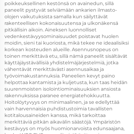
poikkeuksellinen kestönsä on avainedun, sillä
paneelit pystyvät selviämään ankarien ilmasto-
olojen vaikutuksista samalla kun säilyttävät
rakenteellisen kokonaisuutensa ja ulkonäkensä
pitkällisin aikoin. Aineksen luonnolliset
vedenkestävyysominaisuudet poistavat huolen
moidin, sieni tai kuoriosta, mikä tekee ne ideaalisiksi
korkean kosteuden alueille. Asennusnopeus on
toinen merkittävä etu, sillä nämä paneelit sisältävät
käyttäjäystävällisiä yhdistelmäjärjestelmiä, jotka
vähentävät merkittävästi asennusaikaa ja
työvoimakustannuksia. Paneelien kevyt paino
helpottaa kantamista ja kuljetusta, kun taas heidän
suurenmoisten isolointiominaisuuksien ansiosta
rakennuksissa paranee energiatehokkuutta.
Hoitolöytyvyys on minimaalinen, ja se edellyttää
vain harvennaisia puhdistustoimia tavallisten
kotitalousaineiden kanssa, mikä tarkoittaa
merkittäviä pitkän aikavälin säästöjä. Ympäristön
kestävyys on myös huomionarvoista edunsaajana,