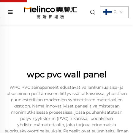
FI
wpc pvc wall panel
WPC PVC seinäpaneelit edustavat vallankumua sisä- ja
ulkoseinien peittämiseen liittyvissä ratkaisuissa, yhdistäen
puun estetiikan modernien synteettisten materiaalien
kestoon. Nämä innovatiiviset paneelit valmistetaan
monimutkaisessa prosessissa, jossa puuhankaatetaan
polyvinyylikloriin (PVC):n kanssa, luodakseen
yhdistelmämateriaalin, joka tarjoaa erinomaisia
suorituskykyominaisuuksia. Paneelit ovat suunniteltu ilman