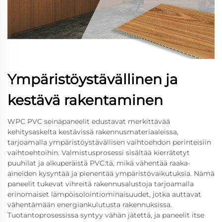
Ympäristöystävällinen ja
kestävä rakentaminen
WPC PVC seinäpaneelit edustavat merkittävää
kehitysaskelta kestävissä rakennusmateriaaleissa,
tarjoamalla ympäristöystävällisen vaihtoehdon perinteisiin
vaihtoehtoihin. Valmistusprosessi sisältää kierrätetyt
puuhilat ja alkuperäistä PVC:tä, mikä vähentää raaka-
aineiden kysyntää ja pienentää ympäristövaikutuksia. Nämä
paneelit tukevat vihreitä rakennusalustoja tarjoamalla
erinomaiset lämpöisolointiominaisuudet, jotka auttavat
vähentämään energiankulutusta rakennuksissa.
Tuotantoprosessissa syntyy vähän jätettä, ja paneelit itse