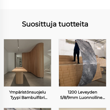
Suosittuja tuotteita
Ympäristönsuojelu
1200 Leveyden
Tyypi Bambuifibri
5/8/9mm Luonnollinen
Seinäkanta Vesiestevä
Marjakuviot
ja helposti
Bambuksen Kuitu Hiili