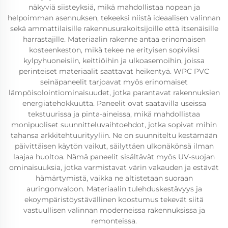
näkyviä siisteyksiä, mikä mahdollistaa nopean ja
helpoimman asennuksen, tekeeksi niistä ideaalisen valinnan
sekä ammattilaisille rakennusurakoitsijoille että itsenäisille
harrastajille. Materiaalin rakenne antaa erinomaisen
kosteenkeston, mikä tekee ne erityisen sopiviksi
kylpyhuoneisiin, keittiöihin ja ulkoasemoihin, joissa
perinteiset materiaalit saattavat heikentyä. WPC PVC
seinäpaneelit tarjoavat myös erinomaiset
lämpöisolointiominaisuudet, jotka parantavat rakennuksien
energiatehokkuutta. Paneelit ovat saatavilla useissa
tekstuurissa ja pinta-aineissa, mikä mahdollistaa
monipuoliset suunnitteluvaihtoehdot, jotka sopivat mihin
tahansa arkkitehtuurityyliin. Ne on suunniteltu kestämään
päivittäisen käytön vaikut, säilyttäen ulkonäkönsä ilman
laajaa huoltoa. Nämä paneelit sisältävät myös UV-suojan
ominaisuuksia, jotka varmistavat värin vakauden ja estävät
hämärtymistä, vaikka ne altistetaan suoraan
auringonvaloon. Materiaalin tulehduskestävyys ja
ekoympäristöystävällinen koostumus tekevät siitä
vastuullisen valinnan moderneissa rakennuksissa ja
remonteissa.