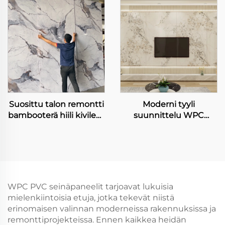
puhdistettava sisäinen
Kivipohja Seinä Lehti
koriste seinäkanta
Maalaus Kuori Ilmainen
Lappaus Lehti
Suosittu talon remontti
Moderni tyyli
bambooterä hiili kivilevy
suunnittelu WPC
joustava ja kaareutuva
seinäpaneeli
laserpainatus seinalevy
marjalankkuinen TV
sisustukseen
taustapaneeli
huoneeseen TV tausta
WPC PVC seinäpaneelit tarjoavat lukuisia
mielenkiintoisia etuja, jotka tekevät niistä
erinomaisen valinnan moderneissa rakennuksissa ja
remonttiprojekteissa. Ennen kaikkea heidän