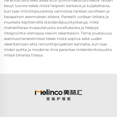
vähentämällä sekä aikaa että työvoimakustannuksia. Niiden
kevyt luonne tekee niistä helposti kantavia ja kuljetettavia,
kun taas mitoittaisuutensa varmistaa tarkkan sovitteen ja
tasapainon asennuksen aikana. Paneelit voidaan leikata ja
muokata käyttämällä standardipuuntyökaluja, mikä
mahdollistaa mukautetuista sovelluksista ja helpoja
integrointia olemassa oleviin rakenteisiin. Tämä joustavuus
asennusmenetelmissä tekee niistä sopivia sekä uuden
rakentamisen että remonttiprojektien kannalta, kun taas
niiden puhta ja moderne ilme parantaa mielenkiintoisuutta
missä tahansa tilassa.