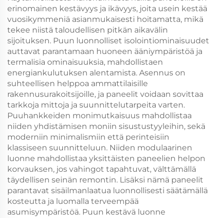
erinomainen kestävyys ja ikävyys, joita usein kestää
vuosikymmeniä asianmukaisesti hoitamatta, mikä
tekee niistä taloudellisen pitkän aikavälin
sijoituksen. Puun luonnolliset isolointiominaisuudet
auttavat parantamaan huoneen ääniympäristöä ja
termalisia ominaisuuksia, mahdollistaen
energiankulutuksen alentamista. Asennus on
suhteellisen helppoa ammattilaisille
rakennusurakoitsijoille, ja paneelit voidaan sovittaa
tarkkoja mittoja ja suunnittelutarpeita varten.
Puuhankkeiden monimutkaisuus mahdollistaa
niiden yhdistämisen moniin sisustustyyleihin, sekä
moderniin minimalismiin että perinteisiin
klassiseen suunnitteluun. Niiden modulaarinen
luonne mahdollistaa yksittäisten paneelien helpon
korvauksen, jos vahingot tapahtuvat, välttämällä
täydellisen seinän remontin. Lisäksi nämä paneelit
parantavat sisäilmanlaatua luonnollisesti säätämällä
kosteutta ja luomalla terveempää
asumisympäristöä. Puun kestävä luonne