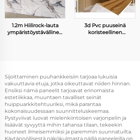
1.2m Hiilirock-lauta
3d Pvc puuseinä
ympäristöystävällinen
koristeellinen
korkean kirkkauden
metallideckki
marmoriseamaton
fiberboard seinäpaneeli
joustava bambuksihiili
seinälappu
sisustuspaneeli
Sijoittaminen puuhankkeisiin tarjoaa lukuisia
vakuuttavia etuja, jotka oikeuttavat niiden hinnan.
Ensiksi nämä paneelit tarjoavat erinomaista
estetiikkaa, muuntaen tavalliset seinät
huippuarkkitehtuuriksi, mikä parantaa
kokonaisuudessaan suunnitteluskeemaa.
Pystyviivat luovat mielenkiintoisen varjonpelin ja
lisäävät syvyyttä mihin tahansa tilaan, tekeekin
huoneet ilmeisemmiksi ja paremmin suunnatuilta.
Käytännöllisestä näkökulmasta näillä paneeleilla on