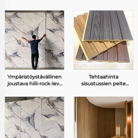
Ympäristöystävällinen
Tehtaahinta
joustava hiili-rock-levy
sisustussien peite
raskas metalli ilman
vesiprotektiolla
laseripainettu joustava
liekkeen estäjällä WPC
bambuksihiili-kuito
taide louviere tausta
seinälappu
luksus suunnittelu
kanava paneleja