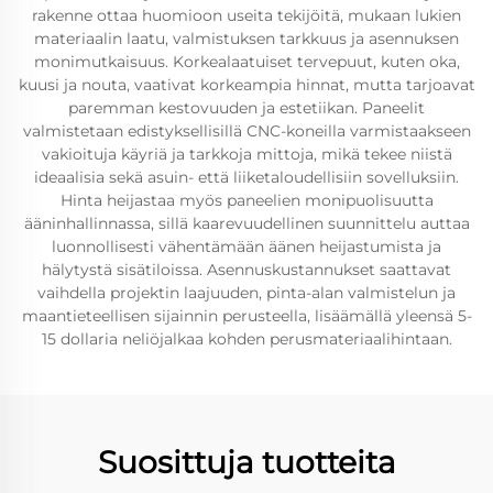
rakenne ottaa huomioon useita tekijöitä, mukaan lukien
materiaalin laatu, valmistuksen tarkkuus ja asennuksen
monimutkaisuus. Korkealaatuiset tervepuut, kuten oka,
kuusi ja nouta, vaativat korkeampia hinnat, mutta tarjoavat
paremman kestovuuden ja estetiikan. Paneelit
valmistetaan edistyksellisillä CNC-koneilla varmistaakseen
vakioituja käyriä ja tarkkoja mittoja, mikä tekee niistä
ideaalisia sekä asuin- että liiketaloudellisiin sovelluksiin.
Hinta heijastaa myös paneelien monipuolisuutta
ääninhallinnassa, sillä kaarevuudellinen suunnittelu auttaa
luonnollisesti vähentämään äänen heijastumista ja
hälytystä sisätiloissa. Asennuskustannukset saattavat
vaihdella projektin laajuuden, pinta-alan valmistelun ja
maantieteellisen sijainnin perusteella, lisäämällä yleensä 5-
15 dollaria neliöjalkaa kohden perusmateriaalihintaan.
Suosittuja tuotteita