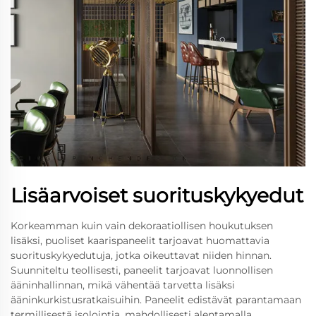
Lisäarvoiset suorituskykyedut
Korkeamman kuin vain dekoraatiollisen houkutuksen
lisäksi, puoliset kaarispaneelit tarjoavat huomattavia
suorituskykyedutuja, jotka oikeuttavat niiden hinnan.
Suunniteltu teollisesti, paneelit tarjoavat luonnollisen
ääninhallinnan, mikä vähentää tarvetta lisäksi
ääninkurkistusratkaisuihin. Paneelit edistävät parantamaan
termillisestä isolointia, mahdollisesti alentamalla