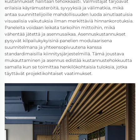
kustannukset hallitaan tehokkaasti. Valmistajat tarjoavat
erilaisia käyrämusteröitä, syvyyksiä ja välimatkia, mikä
antaa suunnittelijoille mahdollisuuden luoda ainutlaatuisia
visuaalisia vaikutuksia ilman merkittäviä hinnankorotuksia.
Paneleita voidaan leikata tarkoihin mittoihin, mikä
vähentää jätettä ja asennusaikaa. Asennuskustannukset
pysyvät kilpailukykyisinä panelien modulaarisena
suunnitelmana ja yhteensopivuutena kanssa
standardimaisilla kiinnitysjärjestelmillä. Tämä joustava
mukauttaminen ja asennus edistää kustannustehokkuutta
samalla kun se toimittaa henkilökohtaisia tuloksia, jotka
täyttävät projektikohtaiset vaatimukset.