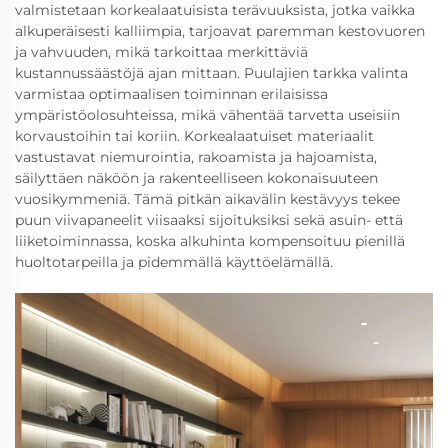
valmistetaan korkealaatuisista terävuuksista, jotka vaikka
alkuperäisesti kalliimpia, tarjoavat paremman kestovuoren
ja vahvuuden, mikä tarkoittaa merkittäviä
kustannussäästöjä ajan mittaan. Puulajien tarkka valinta
varmistaa optimaalisen toiminnan erilaisissa
ympäristöolosuhteissa, mikä vähentää tarvetta useisiin
korvaustoihin tai koriin. Korkealaatuiset materiaalit
vastustavat niemurointia, rakoamista ja hajoamista,
säilyttäen näköön ja rakenteelliseen kokonaisuuteen
vuosikymmeniä. Tämä pitkän aikavälin kestävyys tekee
puun viivapaneelit viisaaksi sijoituksiksi sekä asuin- että
liiketoiminnassa, koska alkuhinta kompensoituu pienillä
huoltotarpeilla ja pidemmällä käyttöelämällä.