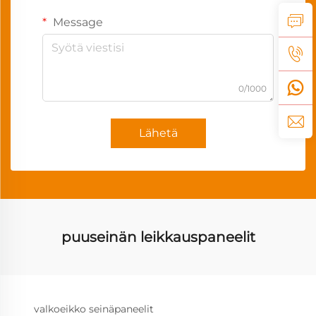
Message
0/1000
Lähetä
puuseinän leikkauspaneelit
valkoeikko seinäpaneelit