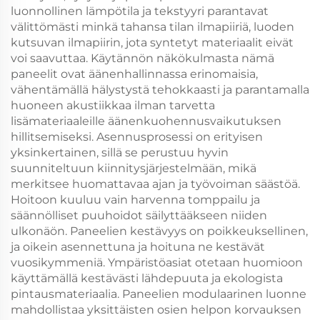
luonnollinen lämpötila ja tekstyyri parantavat
välittömästi minkä tahansa tilan ilmapiiriä, luoden
kutsuvan ilmapiirin, jota syntetyt materiaalit eivät
voi saavuttaa. Käytännön näkökulmasta nämä
paneelit ovat äänenhallinnassa erinomaisia,
vähentämällä hälystystä tehokkaasti ja parantamalla
huoneen akustiikkaa ilman tarvetta
lisämateriaaleille äänenkuohennusvaikutuksen
hillitsemiseksi. Asennusprosessi on erityisen
yksinkertainen, sillä se perustuu hyvin
suunniteltuun kiinnitysjärjestelmään, mikä
merkitsee huomattavaa ajan ja työvoiman säästöä.
Hoitoon kuuluu vain harvenna tomppailu ja
säännölliset puuhoidot säilyttääkseen niiden
ulkonäön. Paneelien kestävyys on poikkeuksellinen,
ja oikein asennettuna ja hoituna ne kestävät
vuosikymmeniä. Ympäristöasiat otetaan huomioon
käyttämällä kestävästi lähdepuuta ja ekologista
pintausmateriaalia. Paneelien modulaarinen luonne
mahdollistaa yksittäisten osien helpon korvauksen