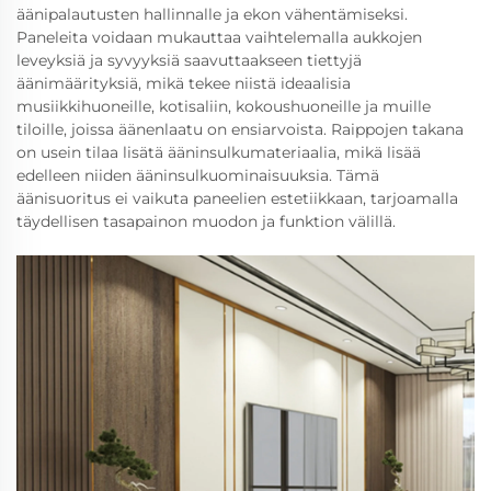
äänipalautusten hallinnalle ja ekon vähentämiseksi.
Paneleita voidaan mukauttaa vaihtelemalla aukkojen
leveyksiä ja syvyyksiä saavuttaakseen tiettyjä
äänimäärityksiä, mikä tekee niistä ideaalisia
musiikkihuoneille, kotisaliin, kokoushuoneille ja muille
tiloille, joissa äänenlaatu on ensiarvoista. Raippojen takana
on usein tilaa lisätä ääninsulkumateriaalia, mikä lisää
edelleen niiden ääninsulkuominaisuuksia. Tämä
äänisuoritus ei vaikuta paneelien estetiikkaan, tarjoamalla
täydellisen tasapainon muodon ja funktion välillä.