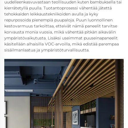
uudelleenkasvuvastaan teollisuuden kuten bambuksella tai
kierrätetyllä puulla. Tuotantoprosessi vähentää jätettä
tehokkaiden leikkaustekniikoiden avulla ja kyky
repurposoida pienempiä puupaloja. Puun luonnollinen
kestovarmuus tarkoittaa, etteivät nämä paneelit tarvitse
korvausta monia vuosia, mikä vähentää pitkän aikavälin
ympäristövaikutusta. Lisäksi useimmat puuseinapaneelit
käsitellään alhaisilla VOC-arvoilla, mikä edistää parempaa
sisäilmanlaatua ja ympäristöturvallisuutta.