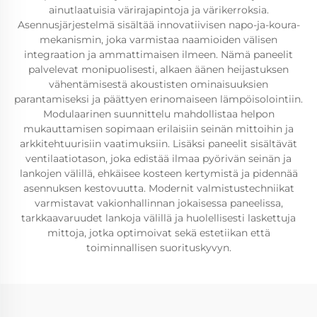
ainutlaatuisia värirajapintoja ja värikerroksia.
Asennusjärjestelmä sisältää innovatiivisen napo-ja-koura-
mekanismin, joka varmistaa naamioiden välisen
integraation ja ammattimaisen ilmeen. Nämä paneelit
palvelevat monipuolisesti, alkaen äänen heijastuksen
vähentämisestä akoustisten ominaisuuksien
parantamiseksi ja päättyen erinomaiseen lämpöisolointiin.
Modulaarinen suunnittelu mahdollistaa helpon
mukauttamisen sopimaan erilaisiin seinän mittoihin ja
arkkitehtuurisiin vaatimuksiin. Lisäksi paneelit sisältävät
ventilaatiotason, joka edistää ilmaa pyörivän seinän ja
lankojen välillä, ehkäisee kosteen kertymistä ja pidennää
asennuksen kestovuutta. Modernit valmistustechniikat
varmistavat vakionhallinnan jokaisessa paneelissa,
tarkkaavaruudet lankoja välillä ja huolellisesti laskettuja
mittoja, jotka optimoivat sekä estetiikan että
toiminnallisen suorituskyvyn.