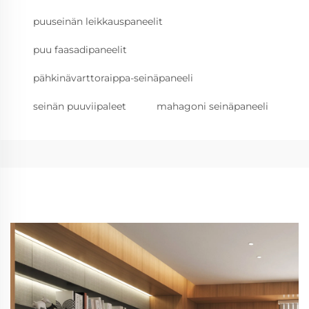
puuseinän leikkauspaneelit
puu faasadipaneelit
pähkinävarttoraippa-seinäpaneeli
seinän puuviipaleet
mahagoni seinäpaneeli