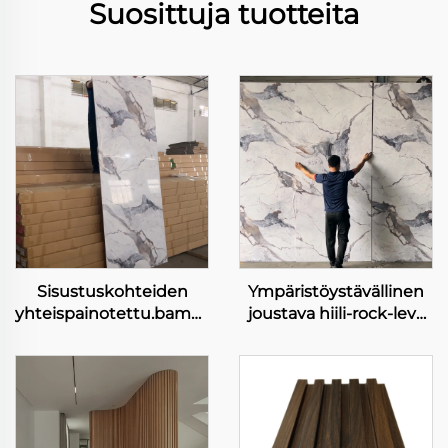
Suosittuja tuotteita
Sisustuskohteiden
Ympäristöystävällinen
yhteispainotettu.bambooteräkangas
joustava hiili-rock-levy
hiilen släti metallikivi
raskas metalli ilman
lauta joustava
laseripainettu joustava
bambooterä hiililaakeri
bambuksihiili-kuito
puukoristelevy levy
seinälappu