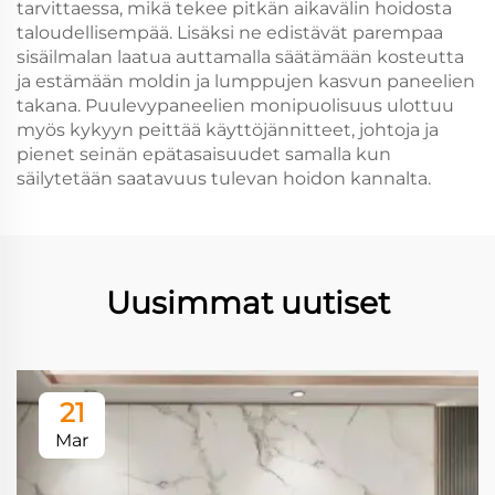
tarvittaessa, mikä tekee pitkän aikavälin hoidosta
taloudellisempää. Lisäksi ne edistävät parempaa
sisäilmalan laatua auttamalla säätämään kosteutta
ja estämään moldin ja lumppujen kasvun paneelien
takana. Puulevypaneelien monipuolisuus ulottuu
myös kykyyn peittää käyttöjännitteet, johtoja ja
pienet seinän epätasaisuudet samalla kun
säilytetään saatavuus tulevan hoidon kannalta.
Uusimmat uutiset
21
Mar