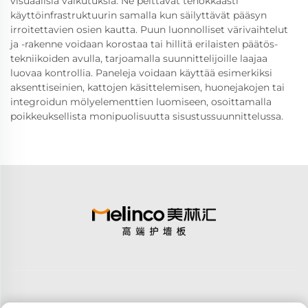
visuaalisia vaikutuksia. Ne peittävät tehokkaasti
käyttöinfrastruktuurin samalla kun säilyttävät pääsyn
irroitettavien osien kautta. Puun luonnolliset värivaihtelut
ja -rakenne voidaan korostaa tai hillitä erilaisten päätös-
tekniikoiden avulla, tarjoamalla suunnittelijoille laajaa
luovaa kontrollia. Paneleja voidaan käyttää esimerkiksi
aksenttiseinien, kattojen käsittelemisen, huonejakojen tai
integroidun mölyelementtien luomiseen, osoittamalla
poikkeuksellista monipuolisuutta sisustussuunnittelussa.