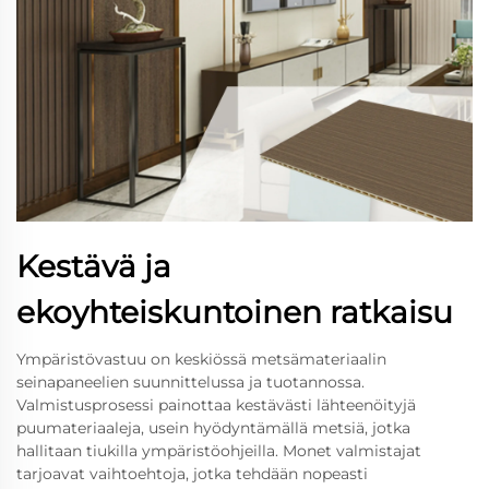
Kestävä ja
ekoyhteiskuntoinen ratkaisu
Ympäristövastuu on keskiössä metsämateriaalin
seinapaneelien suunnittelussa ja tuotannossa.
Valmistusprosessi painottaa kestävästi lähteenöityjä
puumateriaaleja, usein hyödyntämällä metsiä, jotka
hallitaan tiukilla ympäristöohjeilla. Monet valmistajat
tarjoavat vaihtoehtoja, jotka tehdään nopeasti