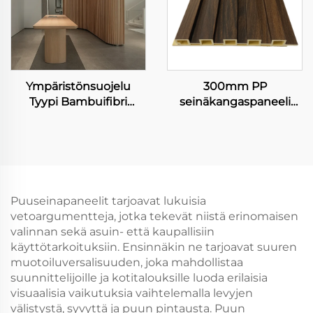
Ympäristönsuojelu
300mm PP
Tyypi Bambuifibri
seinäkangaspaneeli
Seinäkanta Vesiestevä
laajalti käytetty
ja helposti
integroitu seinäkangas
puhdistettava sisäinen
sisustuspaneeli
koriste seinäkanta
Puuseinapaneelit tarjoavat lukuisia
vetoargumentteja, jotka tekevät niistä erinomaisen
valinnan sekä asuin- että kaupallisiin
käyttötarkoituksiin. Ensinnäkin ne tarjoavat suuren
muotoiluversalisuuden, joka mahdollistaa
suunnittelijoille ja kotitalouksille luoda erilaisia
visuaalisia vaikutuksia vaihtelemalla levyjen
välistystä, syvyttä ja puun pintausta. Puun