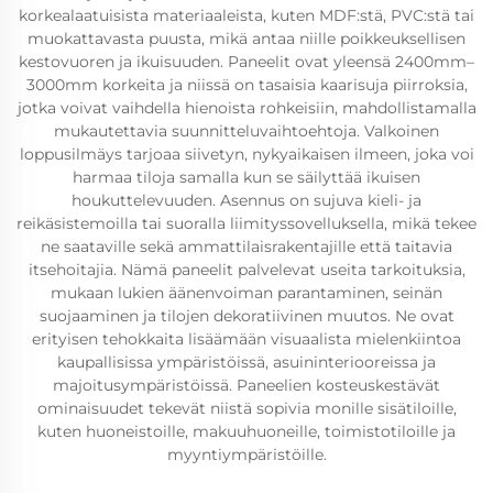
korkealaatuisista materiaaleista, kuten MDF:stä, PVC:stä tai
muokattavasta puusta, mikä antaa niille poikkeuksellisen
kestovuoren ja ikuisuuden. Paneelit ovat yleensä 2400mm–
3000mm korkeita ja niissä on tasaisia kaarisuja piirroksia,
jotka voivat vaihdella hienoista rohkeisiin, mahdollistamalla
mukautettavia suunnitteluvaihtoehtoja. Valkoinen
loppusilmäys tarjoaa siivetyn, nykyaikaisen ilmeen, joka voi
harmaa tiloja samalla kun se säilyttää ikuisen
houkuttelevuuden. Asennus on sujuva kieli- ja
reikäsistemoilla tai suoralla liimityssovelluksella, mikä tekee
ne saataville sekä ammattilaisrakentajille että taitavia
itsehoitajia. Nämä paneelit palvelevat useita tarkoituksia,
mukaan lukien äänenvoiman parantaminen, seinän
suojaaminen ja tilojen dekoratiivinen muutos. Ne ovat
erityisen tehokkaita lisäämään visuaalista mielenkiintoa
kaupallisissa ympäristöissä, asuininteriooreissa ja
majoitusympäristöissä. Paneelien kosteuskestävät
ominaisuudet tekevät niistä sopivia monille sisätiloille,
kuten huoneistoille, makuuhuoneille, toimistotiloille ja
myyntiympäristöille.