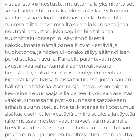
visuaalista kiinnostusta, muuttamalla yksinkertaiset
seinät arkkitehtuurilisiksi elementeiksi. Valkoinen
väri heijastaa valoa tehokkaasti, mikä tekee tilat
suuremmilta ja avoimmilta samalla kun se tarjoaa
neutraalin taustan, joka sopii mihin tahansa
suunnittelukonseptiin. Käytännöllisestä
näkökulmasta nämä paneelit ovat kestäviä ja
huoltotonta, ja niiden ulkonäkö säilyy säännöllisen
puhdistuksen avulla. Paneelit parantavat myös
akustiikkaa vähentämällä äänenvälitystä ja -
heijastusta, mikä tekee niistä erityisen arvokkaita
kipeästi käytetyissä tiloissa tai tiloissa, joissa äänien
hallinta on tärkeää. Asennusjoustavuus on toinen
keskeinen edunsaaja, sillä paneelit voidaan asentaa
vaakasuunnassa tai pystysuunnassa saadakseen
erilaisia suunnittelusuhteita. Materiaalin koostumus
sisältää usein tulenkestäviä ominaisuuksia ja täyttää
rakennussäännösten vaatimukset, varmistamalla
turvallisuuden. Kustannustehokkuutta osoitetaan
pitkän eliniän ja pienien huoltovaatimusten kautta,