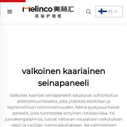
FI
valkoinen kaariainen
seinapaneeli
Valkoiset kaariset seinapaneelit edustavat sofistikoitua
arkkitehtuurilaisetta, joka yhdistää estetiikan ja
käytännöllisen toiminnallisuuden. Nämä pystysuuntaiset
paneelit, joita tunnistelee erityinen ristikäsirikka- tai
juovakangaspiirros, luovat valtavan visuaalisen vaikutuksen
valon ja varjojen vuorovaikutukseen. Ne valmistetaan