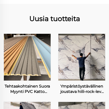
Uusia tuotteita
Tehtaakohtainen Suora
Ympäristöystävällinen
Myynti PVC Katto
joustava hiili-rock-levy
Seinänpeite 3D
raskas metalli ilman
Kuviollinen Paneeli
laseripainettu joustava
Sisätilojen Kauneutta
bambuksihiili-kuito