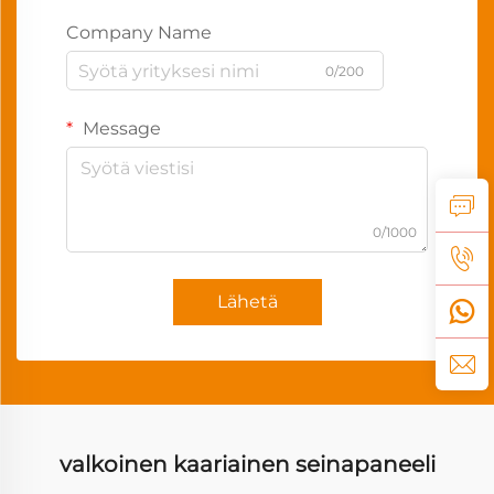
Company Name
0/200
Message
0/1000
Lähetä
valkoinen kaariainen seinapaneeli