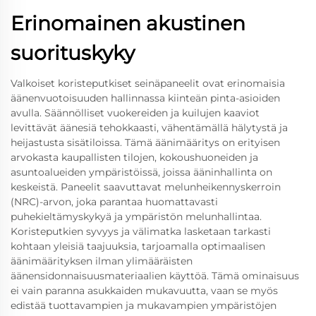
Erinomainen akustinen
suorituskyky
Valkoiset koristeputkiset seinäpaneelit ovat erinomaisia
äänenvuotoisuuden hallinnassa kiinteän pinta-asioiden
avulla. Säännölliset vuokereiden ja kuilujen kaaviot
levittävät äänesiä tehokkaasti, vähentämällä hälytystä ja
heijastusta sisätiloissa. Tämä äänimääritys on erityisen
arvokasta kaupallisten tilojen, kokoushuoneiden ja
asuntoalueiden ympäristöissä, joissa ääninhallinta on
keskeistä. Paneelit saavuttavat melunheikennyskerroin
(NRC)-arvon, joka parantaa huomattavasti
puhekieltämyskykyä ja ympäristön melunhallintaa.
Koristeputkien syvyys ja välimatka lasketaan tarkasti
kohtaan yleisiä taajuuksia, tarjoamalla optimaalisen
äänimäärityksen ilman ylimääräisten
äänensidonnaisuusmateriaalien käyttöä. Tämä ominaisuus
ei vain paranna asukkaiden mukavuutta, vaan se myös
edistää tuottavampien ja mukavampien ympäristöjen