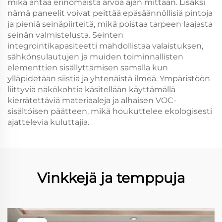
mikä antaa erinomaista arvoa ajan mittaan. Lisäksi
nämä paneelit voivat peittää epäsäännöllisiä pintoja
ja pieniä seinäpiirteitä, mikä poistaa tarpeen laajasta
seinän valmistelusta. Seinten
integrointikapasiteetti mahdollistaa valaistuksen,
sähkönsulautujen ja muiden toiminnallisten
elementtien sisällyttämisen samalla kun
ylläpidetään siistiä ja yhtenäistä ilmeä. Ympäristöön
liittyviä näkökohtia käsitellään käyttämällä
kierrätettäviä materiaaleja ja alhaisen VOC-
sisältöisen päätteen, mikä houkuttelee ekologisesti
ajattelevia kuluttajia.
Vinkkejä ja temppuja