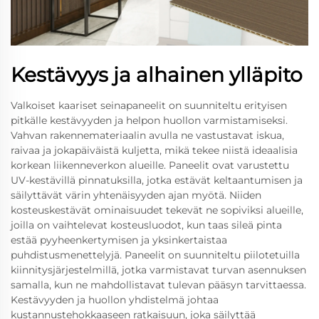
Kestävyys ja alhainen ylläpito
Valkoiset kaariset seinapaneelit on suunniteltu erityisen
pitkälle kestävyyden ja helpon huollon varmistamiseksi.
Vahvan rakennemateriaalin avulla ne vastustavat iskua,
raivaa ja jokapäiväistä kuljetta, mikä tekee niistä ideaalisia
korkean liikenneverkon alueille. Paneelit ovat varustettu
UV-kestävillä pinnatuksilla, jotka estävät keltaantumisen ja
säilyttävät värin yhtenäisyyden ajan myötä. Niiden
kosteuskestävät ominaisuudet tekevät ne sopiviksi alueille,
joilla on vaihtelevat kosteusluodot, kun taas sileä pinta
estää pyyheenkertymisen ja yksinkertaistaa
puhdistusmenettelyjä. Paneelit on suunniteltu piilotetuilla
kiinnitysjärjestelmillä, jotka varmistavat turvan asennuksen
samalla, kun ne mahdollistavat tulevan pääsyn tarvittaessa.
Kestävyyden ja huollon yhdistelmä johtaa
kustannustehokkaaseen ratkaisuun, joka säilyttää