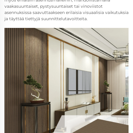
myös erilaisiin asennusmalleihin, mahdollistamalla
vaakasuuntaiset, pystysuuntaiset tai vinoviistot
asennuksissa saavuttaakseen erilaisia visuaalisia vaikutuksia
ja täyttää tiettyjä suunnittelutavoitteita.