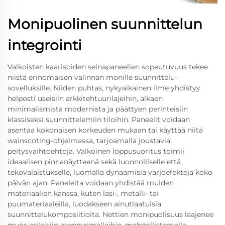
Monipuolinen suunnittelun
integrointi
Valkoisten kaarisoiden seinapaneelien sopeutuvuus tekee
niistä erinomaisen valinnan monille suunnittelu-
sovelluksille. Niiden puhtas, nykyaikainen ilme yhdistyy
helposti useisiin arkkitehtuurilajeihin, alkaen
minimalismista modernista ja päättyen perinteisiin
klassiseksi suunnittelemiin tiloihin. Paneelit voidaan
asentaa kokonaisen korkeuden mukaan tai käyttää niitä
wainscoting-ohjelmassa, tarjoamalla joustavia
peitysvaihtoehtoja. Valkoinen loppusuoritus toimii
ideaalisen pinnanäytteenä sekä luonnolliselle että
tekovalaistukselle, luomalla dynaamisia varjoefektejä koko
päivän ajan. Paneleita voidaan yhdistää muiden
materiaalien kanssa, kuten lasi-, metalli- tai
puumateriaaleilla, luodakseen ainutlaatuisia
suunnittelukomposiitioita. Nettien monipuolisuus laajenee