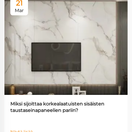
21
Mar
Miksi sijoittaa korkealaatuisten sisäisten
taustaseinapaneelien pariin?
Näytä lisää