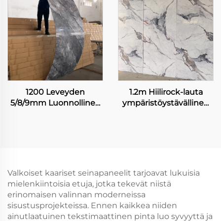
WPC Ruudukko Tausta
seinälappu
Taideteos Louveri
Kaunokoriste
1200 Leveyden
1.2m Hiilirock-lauta
5/8/9mm Luonnollinen
ympäristöystävällinen
Marjakuviot
korkean kirkkauden
Bambuksen Kuitu Hiili
marmoriseamaton
Kivipohja Seinä Lehti
joustava bambuksihiili
Maalaus Kuori Ilmainen
seinälappu
Lappaus Lehti
sisustuspaneeli
Valkoiset kaariset seinapaneelit tarjoavat lukuisia
mielenkiintoisia etuja, jotka tekevät niistä
erinomaisen valinnan moderneissa
sisustusprojekteissa. Ennen kaikkea niiden
ainutlaatuinen tekstimaattinen pinta luo syvyyttä ja