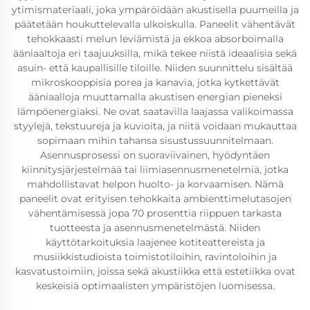
ytimismateriaali, joka ympäröidään akustisella puumeilla ja
päätetään houkuttelevalla ulkoiskulla. Paneelit vähentävät
tehokkaasti melun leviämistä ja ekkoa absorboimalla
ääniaaltoja eri taajuuksilla, mikä tekee niistä ideaalisia sekä
asuin- että kaupallisille tiloille. Niiden suunnittelu sisältää
mikroskooppisia porea ja kanavia, jotka kytkettävät
ääniaalloja muuttamalla akustisen energian pieneksi
lämpöenergiaksi. Ne ovat saatavilla laajassa valikoimassa
styylejä, tekstuureja ja kuvioita, ja niitä voidaan mukauttaa
sopimaan mihin tahansa sisustussuunnitelmaan.
Asennusprosessi on suoraviivainen, hyödyntäen
kiinnitysjärjestelmää tai liimiasennusmenetelmiä, jotka
mahdollistavat helpon huolto- ja korvaamisen. Nämä
paneelit ovat erityisen tehokkaita ambienttimelutasojen
vähentämisessä jopa 70 prosenttia riippuen tarkasta
tuotteesta ja asennusmenetelmästä. Niiden
käyttötarkoituksia laajenee kotiteattereista ja
musiikkistudioista toimistotiloihin, ravintoloihin ja
kasvatustoimiin, joissa sekä akustiikka että estetiikka ovat
keskeisiä optimaalisten ympäristöjen luomisessa.