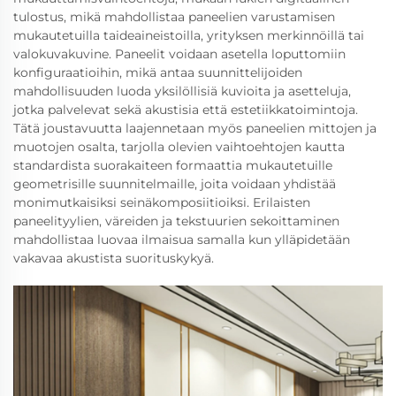
tulostus, mikä mahdollistaa paneelien varustamisen
mukautetuilla taideaineistoilla, yrityksen merkinnöillä tai
valokuvakuvine. Paneelit voidaan asetella loputtomiin
konfiguraatioihin, mikä antaa suunnittelijoiden
mahdollisuuden luoda yksilöllisiä kuvioita ja asetteluja,
jotka palvelevat sekä akustisia että estetiikkatoimintoja.
Tätä joustavuutta laajennetaan myös paneelien mittojen ja
muotojen osalta, tarjolla olevien vaihtoehtojen kautta
standardista suorakaiteen formaattia mukautetuille
geometrisille suunnitelmaille, joita voidaan yhdistää
monimutkaisiksi seinäkomposiitioiksi. Erilaisten
paneelityylien, väreiden ja tekstuurien sekoittaminen
mahdollistaa luovaa ilmaisua samalla kun ylläpidetään
vakavaa akustista suorituskykyä.