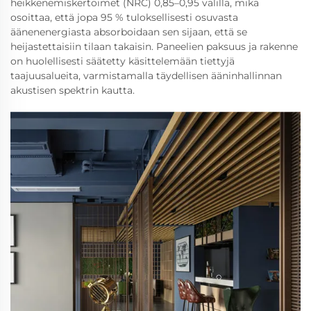
heikkenemiskertoimet (NRC) 0,85–0,95 välillä, mikä
osoittaa, että jopa 95 % tuloksellisesti osuvasta
äänenenergiasta absorboidaan sen sijaan, että se
heijastettaisiin tilaan takaisin. Paneelien paksuus ja rakenne
on huolellisesti säätetty käsittelemään tiettyjä
taajuusalueita, varmistamalla täydellisen ääninhallinnan
akustisen spektrin kautta.