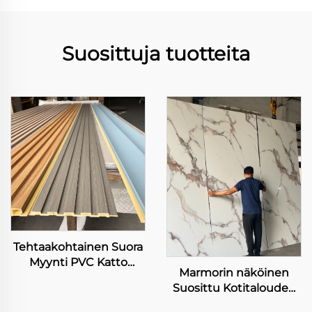
Suosittuja tuotteita
Tehtaakohtainen Suora
Myynti PVC Katto
Marmorin näköinen
Seinänpeite 3D
Suosittu Kotitalouden
Kuviollinen Paneeli
Remontti Seinälappu
Sisätilojen Kauneutta