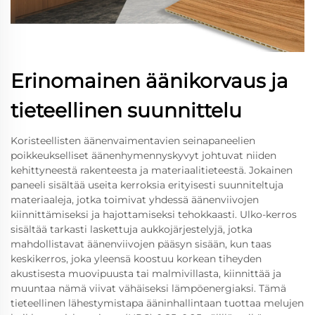
Erinomainen äänikorvaus ja
tieteellinen suunnittelu
Koristeellisten äänenvaimentavien seinapaneelien
poikkeukselliset äänenhymennyskyvyt johtuvat niiden
kehittyneestä rakenteesta ja materiaalitieteestä. Jokainen
paneeli sisältää useita kerroksia erityisesti suunniteltuja
materiaaleja, jotka toimivat yhdessä äänenviivojen
kiinnittämiseksi ja hajottamiseksi tehokkaasti. Ulko-kerros
sisältää tarkasti laskettuja aukkojärjestelyjä, jotka
mahdollistavat äänenviivojen pääsyn sisään, kun taas
keskikerros, joka yleensä koostuu korkean tiheyden
akustisesta muovipuusta tai malmivillasta, kiinnittää ja
muuntaa nämä viivat vähäiseksi lämpöenergiaksi. Tämä
tieteellinen lähestymistapa ääninhallintaan tuottaa melujen