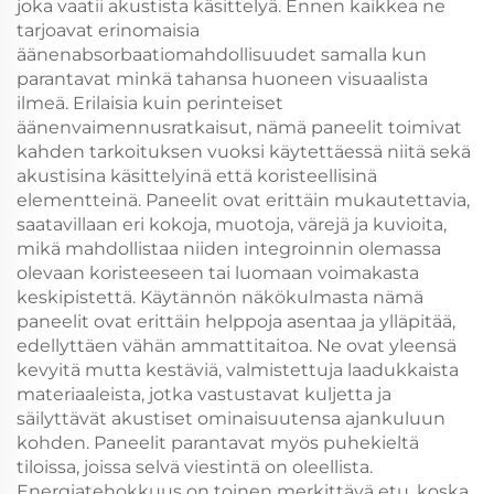
joka vaatii akustista käsittelyä. Ennen kaikkea ne
tarjoavat erinomaisia
äänenabsorbaatiomahdollisuudet samalla kun
parantavat minkä tahansa huoneen visuaalista
ilmeä. Erilaisia kuin perinteiset
äänenvaimennusratkaisut, nämä paneelit toimivat
kahden tarkoituksen vuoksi käytettäessä niitä sekä
akustisina käsittelyinä että koristeellisinä
elementteinä. Paneelit ovat erittäin mukautettavia,
saatavillaan eri kokoja, muotoja, värejä ja kuvioita,
mikä mahdollistaa niiden integroinnin olemassa
olevaan koristeeseen tai luomaan voimakasta
keskipistettä. Käytännön näkökulmasta nämä
paneelit ovat erittäin helppoja asentaa ja ylläpitää,
edellyttäen vähän ammattitaitoa. Ne ovat yleensä
kevyitä mutta kestäviä, valmistettuja laadukkaista
materiaaleista, jotka vastustavat kuljetta ja
säilyttävät akustiset ominaisuutensa ajankuluun
kohden. Paneelit parantavat myös puhekieltä
tiloissa, joissa selvä viestintä on oleellista.
Energiatehokkuus on toinen merkittävä etu, koska