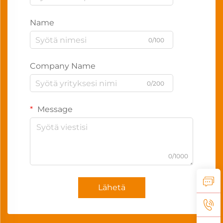
Name
0/100
Company Name
0/200
Message
0/1000
Lähetä