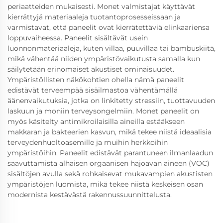
periaatteiden mukaisesti. Monet valmistajat käyttävät
kierrättyjä materiaaleja tuotantoprosesseissaan ja
varmistavat, että paneelit ovat kierrätettäviä elinkaariensa
loppuvaiheessa. Paneelit sisältävät usein
luonnonmateriaaleja, kuten villaa, puuvillaa tai bambuskiitä,
mikä vähentää niiden ympäristövaikutusta samalla kun
säilytetään erinomaiset akustiset ominaisuudet.
Ympäristöllisten näkökohtien ohella nämä paneelit
edistävät terveempää sisäilmastoa vähentämällä
äänenvaikutuksia, jotka on linkitetty stressiin, tuottavuuden
laskuun ja moniin terveysongelmiin. Monet paneelit on
myös käsitelty antimikroilaisilla aineilla estääkseen
makkaran ja bakteerien kasvun, mikä tekee niistä ideaalisia
terveydenhuoltoasemille ja muihin herkkoihin
ympäristöihin. Paneelit edistävät parantuneen ilmanlaadun
saavuttamista alhaisen orgaanisen hajoavan aineen (VOC)
sisältöjen avulla sekä rohkaisevat mukavampien akustisten
ympäristöjen luomista, mikä tekee niistä keskeisen osan
modernista kestävästä rakennussuunnittelusta.