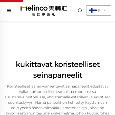
FI
kukittavat koristeelliset
seinapaneelit
Koristeelliset äänenvaimentavat seinäpaneelit edustavat
vallankumouksellista ratkaisua modernissa
sisustussuunnittelussa, yhdistämällä estetiikan ja akustisen
suorituskyvyn. Nämä paneelit on kehitetty käyttämään
edistyneitä äänenvoimakkuusmateriaaleja, joissa on
tyypillisesti monitasoinen rakennelma, johon kuuluu tiheä