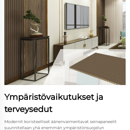
Ympäristövaikutukset ja
terveysedut
Modernit koristeelliset äänenvaimentavat seinapaneelit
suunnitellaan yhä enemmän ympäristönsuojelun