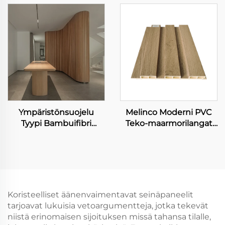
Korkean Kirkkaan
WPC Ruudukko Tausta
Vaikutuksen
Taideteos Louveri
Tekstuurinen PET-
Kaunokoriste
Elokuva WPC-
Seinapaneelit Kiinteät
Paneelit
Ympäristönsuojelu
Melinco Moderni PVC
Tyypi Bambuifibri
Teko-maarmorilangat
Seinäkanta Vesiestevä
Paneelit WPC
ja helposti
Kiviseinäkoriste Tyhjä
puhdistettava sisäinen
Lauta Vedenvaaraton &
koriste seinäkanta
Palosta Suojautuva
Sisustussuunnittelu
Koristeelliset äänenvaimentavat seinäpaneelit
tarjoavat lukuisia vetoargumentteja, jotka tekevät
niistä erinomaisen sijoituksen missä tahansa tilalle,