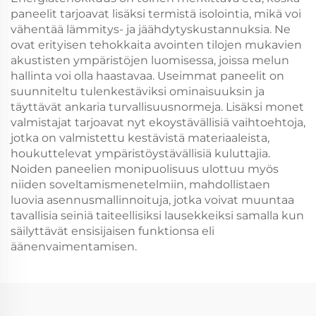
paneelit tarjoavat lisäksi termistä isolointia, mikä voi
vähentää lämmitys- ja jäähdytyskustannuksia. Ne
ovat erityisen tehokkaita avointen tilojen mukavien
akustisten ympäristöjen luomisessa, joissa melun
hallinta voi olla haastavaa. Useimmat paneelit on
suunniteltu tulenkestäviksi ominaisuuksin ja
täyttävät ankaria turvallisuusnormeja. Lisäksi monet
valmistajat tarjoavat nyt ekoystävällisiä vaihtoehtoja,
jotka on valmistettu kestävistä materiaaleista,
houkuttelevat ympäristöystävällisiä kuluttajia.
Noiden paneelien monipuolisuus ulottuu myös
niiden soveltamismenetelmiin, mahdollistaen
luovia asennusmallinnoituja, jotka voivat muuntaa
tavallisia seiniä taiteellisiksi lausekkeiksi samalla kun
säilyttävät ensisijaisen funktionsa eli
äänenvaimentamisen.