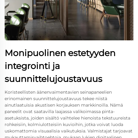
Monipuolinen estetyyden
integrointi ja
suunnittelujoustavuus
Koristeellisten äänenvaimentavien seinapaneelien
erinomainen suunnittelujoustavuus tekee niistä
ainutlaatuisia akustisen korjauksen markkinoilla. Nämä
paneelit ovat saatavilla laajassa valikoimassa pinta-
asetuksista, joiden sisältö vaihtelee hienoista tekstuureista
rohkeisiin, kolmiulotteisiin kuvioihin, jotka voivat luoda
uskomattomia visuaalisia vaikutuksia. Valmistajat tarjoavat
mukauttamisvaihtoehtoja, mukaan lukien digitaalinen